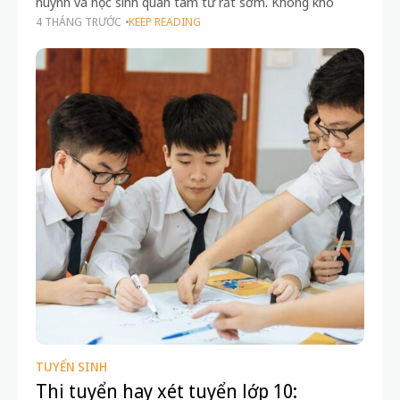
huynh và học sinh quan tâm từ rất sớm. Không khó
4 THÁNG TRƯỚC
KEEP READING
TUYỂN SINH
Thi tuyển hay xét tuyển lớp 10: