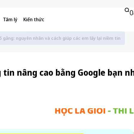
0
Tâm lý
Kiến thức
ố gắng: nguyên nhân và cách giúp các em lấy lại niềm tin
 tin nâng cao bằng Google bạn n