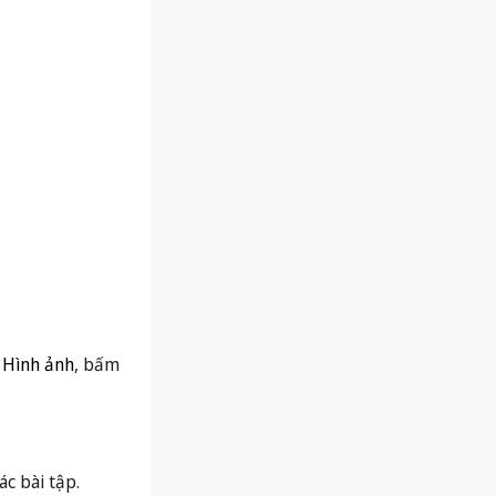
 Hình ảnh
, bấm
c bài tập.