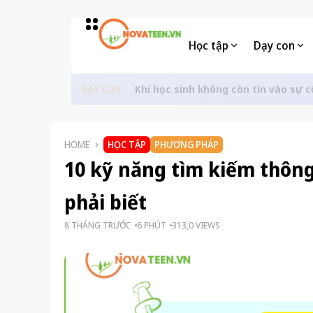
Học tập
Dạy con
Khi học sinh không còn tin vào sự c
DẠY CON
HOME
HỌC TẬP
PHƯƠNG PHÁP
10 kỹ năng tìm kiếm thông
phải biết
8 THÁNG TRƯỚC
6 PHÚT
313,0 VIEWS