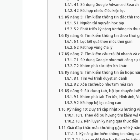
4.1. Sử dụng Google Advanced Search
4.2. Kết hợp nhiều điều kiện lọc
Kỹ năng 5: Tìm kiếm thông tin đặc thù tr
5.1. Nguồn tài nguyên học tập
5.2. Phát triển kỹ năng từ thông tin thu
Kỹ năng 6: Tìm kiếm thông tin theo thời gia
6.1. Lọc kết quả theo mốc thời gian
6.2. Kết hợp vùng địa lý
Kỹ năng 7: Tìm kiếm câu trả lời nhanh và
7.1. Sử dụng Google như một công cụ t
7.2. Khám phá các tiện ích khác
Kỹ năng 8: Tìm kiếm thông tin ẩn hoặc n
8.1. Tìm với trình duyệt ẩn danh
8.2. Xóa cache/bộ nhớ tạm nếu cần
Kỹ năng 9: Sử dụng tab, bộ lọc chuyên bi
9.1. Khám phá tab Tin tức, Hình ảnh, V
9.2. Kết hợp bộ lọc nâng cao
Kỹ năng 10: Duy trì cập nhật xu hướng và
10.1. Theo dõi xu hướng tìm kiếm với
10.2. Rèn luyện kỹ năng qua thực tiễn
Giải đáp thắc mắc thường gặp về kỹ nă
1. Kỹ năng tìm kiếm thông tin nâng ca
2. Làm sao để kiểm tra thông tin trê