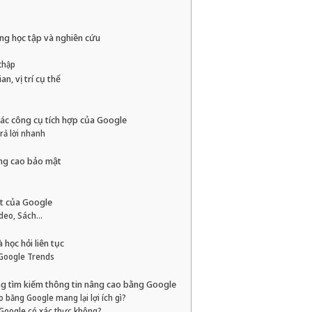
ong học tập và nghiên cứu
 thập
n, vị trí cụ thể
 các công cụ tích hợp của Google
rả lời nhanh
âng cao bảo mật
ệt của Google
ideo, Sách…
 học hỏi liên tục
 Google Trends
ng tìm kiếm thông tin nâng cao bằng Google
o bằng Google mang lại lợi ích gì?
n Google có xác thực không?