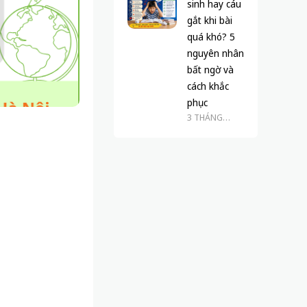
sinh hay cáu
gắt khi bài
quá khó? 5
nguyên nhân
bất ngờ và
cách khắc
phục
3 THÁNG
TRƯỚC