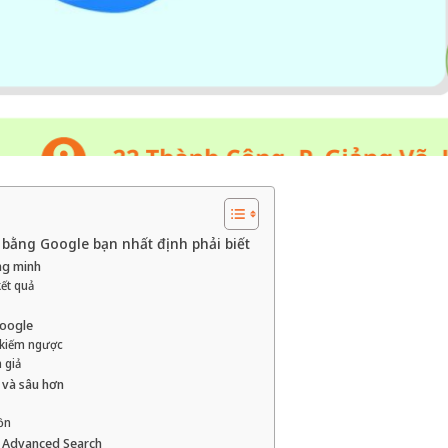
 bằng Google bạn nhất định phải biết
ng minh
kết quả
Google
 kiếm ngược
 giả
y và sâu hơn
ồn
e Advanced Search