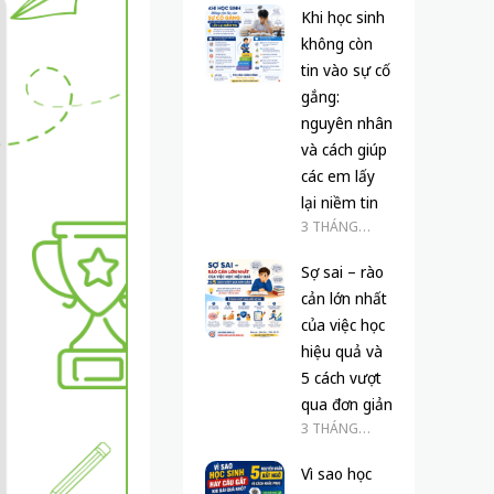
Khi học sinh
không còn
tin vào sự cố
gắng:
nguyên nhân
và cách giúp
các em lấy
lại niềm tin
3 THÁNG
TRƯỚC
Sợ sai – rào
cản lớn nhất
của việc học
hiệu quả và
5 cách vượt
qua đơn giản
3 THÁNG
TRƯỚC
Vì sao học