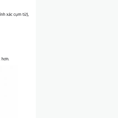
ính xác cụm từ),
c hơn.