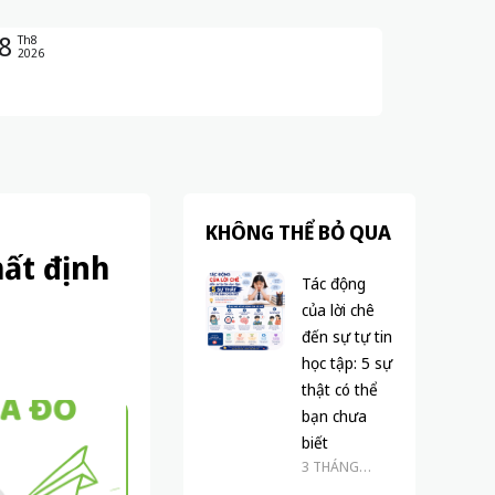
8
Th8
2026
KHÔNG THỂ BỎ QUA
hất định
Tác động
của lời chê
đến sự tự tin
học tập: 5 sự
thật có thể
bạn chưa
biết
3 THÁNG
TRƯỚC