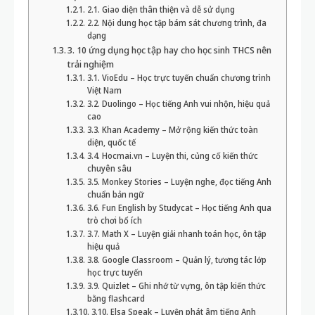
2.1. Giao diện thân thiện và dễ sử dụng
2.2. Nội dung học tập bám sát chương trình, đa
dạng
3. 10 ứng dụng học tập hay cho học sinh THCS nên
trải nghiệm
3.1. VioEdu – Học trực tuyến chuẩn chương trình
Việt Nam
3.2. Duolingo – Học tiếng Anh vui nhộn, hiệu quả
cao
3.3. Khan Academy – Mở rộng kiến thức toàn
diện, quốc tế
3.4. Hocmai.vn – Luyện thi, củng cố kiến thức
chuyên sâu
3.5. Monkey Stories – Luyện nghe, đọc tiếng Anh
chuẩn bản ngữ
3.6. Fun English by Studycat – Học tiếng Anh qua
trò chơi bổ ích
3.7. Math X – Luyện giải nhanh toán học, ôn tập
hiệu quả
3.8. Google Classroom – Quản lý, tương tác lớp
học trực tuyến
3.9. Quizlet – Ghi nhớ từ vựng, ôn tập kiến thức
bằng flashcard
3.10. Elsa Speak – Luyện phát âm tiếng Anh