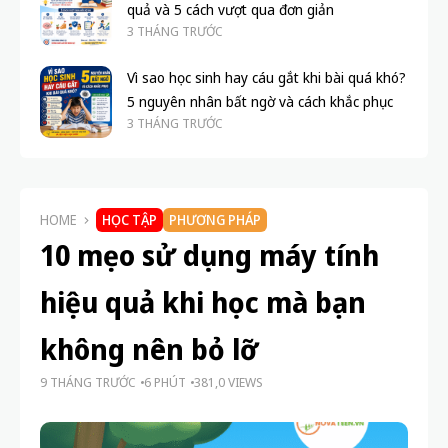
quả và 5 cách vượt qua đơn giản
3 THÁNG TRƯỚC
Vì sao học sinh hay cáu gắt khi bài quá khó?
5 nguyên nhân bất ngờ và cách khắc phục
3 THÁNG TRƯỚC
HOME
HỌC TẬP
PHƯƠNG PHÁP
10 mẹo sử dụng máy tính
hiệu quả khi học mà bạn
không nên bỏ lỡ
9 THÁNG TRƯỚC
6 PHÚT
381,0 VIEWS