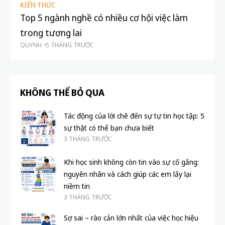
KIẾN THỨC
TÂ
Top 5 ngành nghề có nhiều cơ hội việc làm
Vư
trong tương lai
Kh
QUYNH
5 THÁNG TRƯỚC
QU
KHÔNG THỂ BỎ QUA
Tác động của lời chê đến sự tự tin học tập: 5
sự thật có thể bạn chưa biết
3 THÁNG TRƯỚC
Khi học sinh không còn tin vào sự cố gắng:
nguyên nhân và cách giúp các em lấy lại
niềm tin
3 THÁNG TRƯỚC
Sợ sai – rào cản lớn nhất của việc học hiệu