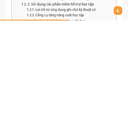
2. Sử dụng các phần mềm hỗ trợ học tập
Lợi ích từ ứng dụng ghi chú kỹ thuật số
Công cụ tăng năng suất học tập
3. Bảo vệ mắt khi học online dài hạn
Áp dụng bộ lọc ánh sáng xanh
Cách ngồi đúng tư thế và nghỉ giải lao hợp lý
4. Bảo mật thông tin cá nhân khi học trên máy tính
Lý do cần đặt mật khẩu và sử dụng phần mềm
bảo vệ
Lưu trữ dữ liệu học tập trên đám mây
5. Luyện thói quen tập trung, tránh xao nhãng
Chặn website gây mất tập trung
Chế độ “không làm phiền” trên máy tính
6. Tận dụng phím tắt và tính năng tiết kiệm thời
gian
Phím tắt “thần kỳ” cho học sinh, sinh viên
Chế độ đa cửa sổ – đa nhiệm thông minh
7. Sử dụng công cụ tra cứu, dịch thuật online
thông minh
Cách dùng Google Translate/Dịch DeepL tối ưu
Tìm kiếm thông tin học thuật hiệu quả
8. Tham gia cộng đồng học tập trực tuyến để bổ
sung kiến thức