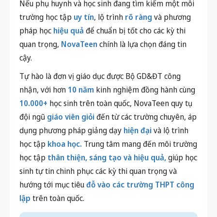
Nếu phụ huynh và học sinh đang tìm kiếm một môi
trường học tập
uy tín
, lộ trình
rõ ràng
và phương
pháp học
hiệu quả
để chuẩn bị tốt cho các kỳ thi
quan trọng,
NovaTeen
chính là lựa chọn đáng tin
cậy.
Tự hào là đơn vị giáo dục được Bộ GD&ĐT công
nhận, với hơn
10 năm
kinh nghiệm đồng hành cùng
10.000+
học sinh trên toàn quốc, NovaTeen quy tụ
đội ngũ
giáo viên giỏi
đến từ các trường chuyên, áp
dụng phương pháp giảng dạy
hiện đại
và lộ trình
học tập
khoa học.
Trung tâm mang đến môi trường
học tập
thân thiện, sáng tạo và hiệu quả,
giúp học
sinh tự tin chinh phục các kỳ thi quan trọng và
hướng tới mục tiêu
đỗ vào các trường THPT công
lập
trên toàn quốc.