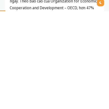
ngày. Theo báo cáo của Organization for Economic
Cooperation and Development – OECD, hơn 47%
học sinh cho biết họ khó áp dụng những thứ học
được vào thực tế (
OECD Education
).
Lợi ích khi nội dung học có tính ứng
dụng
Khi kiến thức gắn liền với thực tiễn, trẻ sẽ thấy
được ý nghĩa của việc học, từ đó chủ động tìm hiểu
và khám phá hơn. Chẳng hạn, các bài học về tài
chính cá nhân, bảo vệ môi trường hay tư duy phản
biện sẽ được học sinh hào hứng tiếp nhận hơn so
với những công thức toán học khô khan.
2. Phương pháp giáo dục chưa