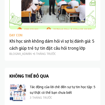
DẠY CON
TÂ
Khi học sinh không dám hỏi vì sợ bị đánh giá: 5
Kh
cách giúp trẻ tự tin đặt câu hỏi trong lớp
để
BLOGNV_ADMIN
6 THÁNG TRƯỚC
BL
KHÔNG THỂ BỎ QUA
Tác động của lời chê đến sự tự tin học tập: 5
sự thật có thể bạn chưa biết
3 THÁNG TRƯỚC