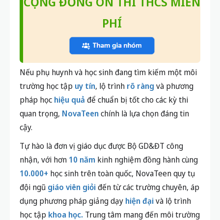
CỘNG ĐỒNG ÔN THI THCS MIỄN
PHÍ
Nếu phụ huynh và học sinh đang tìm kiếm một môi
trường học tập
uy tín
, lộ trình
rõ ràng
và phương
pháp học
hiệu quả
để chuẩn bị tốt cho các kỳ thi
quan trọng,
NovaTeen
chính là lựa chọn đáng tin
cậy.
Tự hào là đơn vị giáo dục được Bộ GD&ĐT công
nhận, với hơn
10 năm
kinh nghiệm đồng hành cùng
10.000+
học sinh trên toàn quốc, NovaTeen quy tụ
đội ngũ
giáo viên giỏi
đến từ các trường chuyên, áp
dụng phương pháp giảng dạy
hiện đại
và lộ trình
học tập
khoa học.
Trung tâm mang đến môi trường