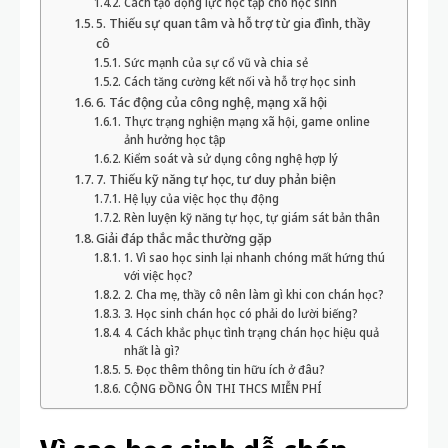
Cách tạo động lực học tập cho học sinh
5. Thiếu sự quan tâm và hỗ trợ từ gia đình, thầy
cô
Sức mạnh của sự cổ vũ và chia sẻ
Cách tăng cường kết nối và hỗ trợ học sinh
6. Tác động của công nghệ, mạng xã hội
Thực trạng nghiện mạng xã hội, game online
ảnh hưởng học tập
Kiểm soát và sử dụng công nghệ hợp lý
7. Thiếu kỹ năng tự học, tư duy phản biện
Hệ lụy của việc học thụ động
Rèn luyện kỹ năng tự học, tự giám sát bản thân
Giải đáp thắc mắc thường gặp
1. Vì sao học sinh lại nhanh chóng mất hứng thú
với việc học?
2. Cha mẹ, thầy cô nên làm gì khi con chán học?
3. Học sinh chán học có phải do lười biếng?
4. Cách khắc phục tình trạng chán học hiệu quả
nhất là gì?
5. Đọc thêm thông tin hữu ích ở đâu?
CỘNG ĐỒNG ÔN THI THCS MIỄN PHÍ