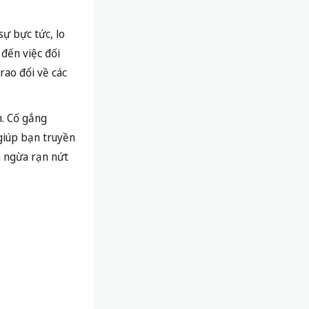
sự bực tức, lo
 đến việc đối
rao đổi về các
h. Cố gắng
 giúp bạn truyền
n ngừa rạn nứt