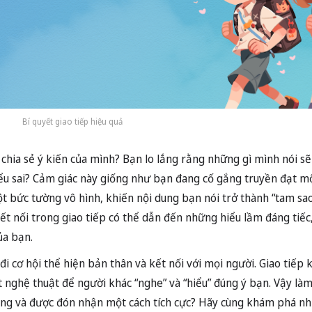
Bí quyết giao tiếp hiệu quả
chia sẻ ý kiến của mình? Bạn lo lắng rằng những gì mình nói s
iểu sai? Cảm giác này giống như bạn đang cố gắng truyền đạt m
t bức tường vô hình, khiến nội dung bạn nói trở thành “tam sao
 kết nối trong giao tiếp có thể dẫn đến những hiểu lầm đáng tiếc
ủa bạn.
cơ hội thể hiện bản thân và kết nối với mọi người. Giao tiếp k
t nghệ thuật để người khác “nghe” và “hiểu” đúng ý bạn. Vậy là
 nặng và được đón nhận một cách tích cực? Hãy cùng khám phá n