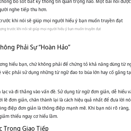
hông bỏ sót bất kỳ thông tin quan trọng nào. Một bài nói được
gười nghe tiếp thu hơn.
ượng trước khi nói sẽ giúp mọi người hiểu ý bạn muốn truyền đạt
Không Phải Sự “Hoàn Hảo”
hương hiểu bạn, chứ không phải để chứng tỏ khả năng dùng từ 
ề việc phải sử dụng những từ ngữ đao to búa lớn hay cố gắng tạ
 lạc và đi thẳng vào vấn đề. Sử dụng từ ngữ đơn giản, dễ hiểu và
i lẽ đơn giản, chân thành lại là cách hiệu quả nhất để đưa lời nó
ông điệp đơn giản là thông điệp mạnh mẽ. Khi bạn nói rõ ràng,
giảm thiểu nguy cơ hiểu lầm.
c Trong Giao Tiếp