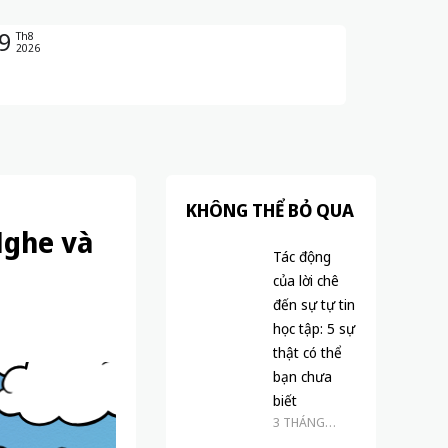
9
Th8
2026
KHÔNG THỂ BỎ QUA
Nghe và
Tác động
của lời chê
đến sự tự tin
học tập: 5 sự
thật có thể
bạn chưa
biết
3 THÁNG
TRƯỚC