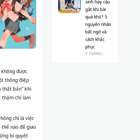
sinh hay cáu
gắt khi bài
quá khó? 5
nguyên nhân
bất ngờ và
cách khắc
phục
3 THÁNG
TRƯỚC
ẽ không được
ột thông điệp
 thất bản” khi
, thậm chí làm
hông chỉ là việc
m thế nào để giao
hững bí quyết