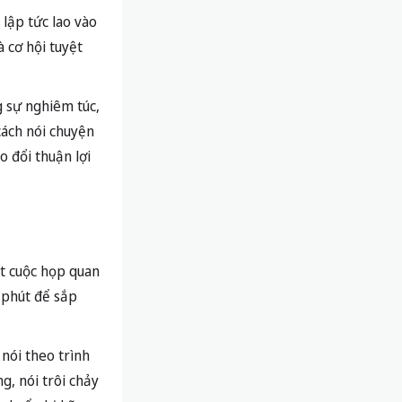
lập tức lao vào
 cơ hội tuyệt
g sự nghiêm túc,
cách nói chuyện
 đổi thuận lợi
ột cuộc họp quan
 phút để sắp
 nói theo trình
g, nói trôi chảy