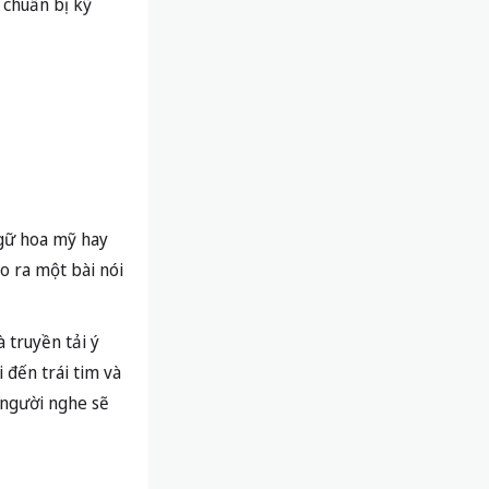
 chuẩn bị kỹ
ngữ hoa mỹ hay
o ra một bài nói
 truyền tải ý
i đến trái tim và
 người nghe sẽ