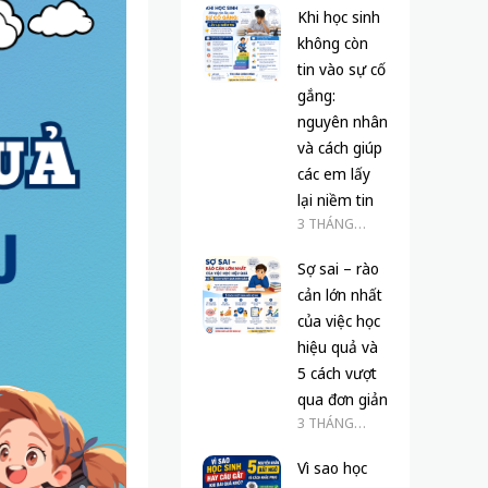
Khi học sinh
không còn
tin vào sự cố
gắng:
nguyên nhân
và cách giúp
các em lấy
lại niềm tin
3 THÁNG
TRƯỚC
Sợ sai – rào
cản lớn nhất
của việc học
hiệu quả và
5 cách vượt
qua đơn giản
3 THÁNG
TRƯỚC
Vì sao học