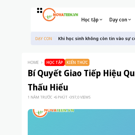
Học tập
Dạy con
Khi học sinh không còn tin vào sự c
DẠY CON
HOME
HỌC TẬP
KIẾN THỨC
Bí Quyết Giao Tiếp Hiệu Q
Thấu Hiểu
1 NĂM TRƯỚC
6 PHÚT
397,0 VIEWS