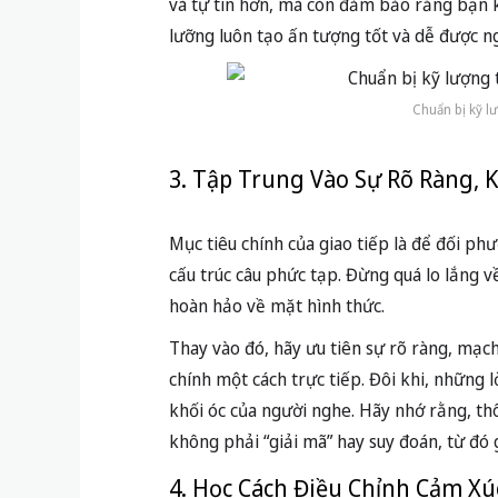
và tự tin hơn, mà còn đảm bảo rằng bạn k
lưỡng luôn tạo ấn tượng tốt và dễ được n
Chuẩn bị kỹ l
3. Tập Trung Vào Sự Rõ Ràng, 
Mục tiêu chính của giao tiếp là để đối p
cấu trúc câu phức tạp. Đừng quá lo lắng v
hoàn hảo về mặt hình thức.
Thay vào đó, hãy ưu tiên sự rõ ràng, mạch
chính một cách trực tiếp. Đôi khi, những lờ
khối óc của người nghe. Hãy nhớ rằng, th
không phải “giải mã” hay suy đoán, từ đó 
4. Học Cách Điều Chỉnh Cảm Xú