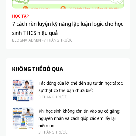
HỌC TẬP
KI
7 cách rèn luyện kỹ năng lập luận logic cho học
Cá
sinh THCS hiệu quả
in
BLOGNV_ADMIN
7 THÁNG TRƯỚC
BL
KHÔNG THỂ BỎ QUA
Tác động của lời chê đến sự tự tin học tập: 5
sự thật có thể bạn chưa biết
3 THÁNG TRƯỚC
Khi học sinh không còn tin vào sự cố gắng:
nguyên nhân và cách giúp các em lấy lại
niềm tin
3 THÁNG TRƯỚC