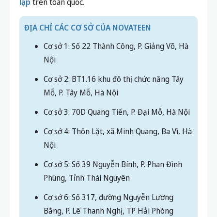
lập
trên toàn quốc.
ĐỊA CHỈ CÁC CƠ SỞ CỦA NOVATEEN
Cơ sở 1: Số 22 Thành Công, P. Giảng Võ, Hà
Nội
Cơ sở 2: BT1.16 khu đô thị chức năng Tây
Mỗ, P. Tây Mỗ, Hà Nội
Cơ sở 3: 70D Quang Tiến, P. Đại Mỗ, Hà Nội
Cơ sở 4: Thôn Lặt, xã Minh Quang, Ba Vì, Hà
Nội
Cơ sở 5: Số 39 Nguyễn Bính, P. Phan Đình
Phùng, Tỉnh Thái Nguyên
Cơ sở 6: Số 317, đường Nguyễn Lương
Bằng, P. Lê Thanh Nghị, TP Hải Phòng