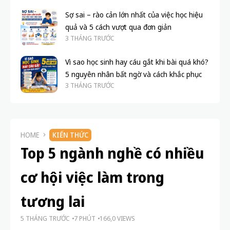
Sợ sai – rào cản lớn nhất của việc học hiệu
quả và 5 cách vượt qua đơn giản
3 THÁNG TRƯỚC
Vì sao học sinh hay cáu gắt khi bài quá khó?
5 nguyên nhân bất ngờ và cách khắc phục
3 THÁNG TRƯỚC
HOME
KIẾN THỨC
Top 5 ngành nghề có nhiều
cơ hội việc làm trong
tương lai
5 THÁNG TRƯỚC
7 PHÚT
166,0 VIEWS