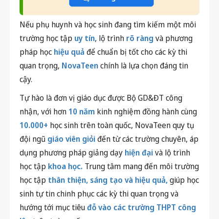
Nếu phụ huynh và học sinh đang tìm kiếm một môi
trường học tập
uy tín
, lộ trình
rõ ràng
và phương
pháp học
hiệu quả
để chuẩn bị tốt cho các kỳ thi
quan trọng,
NovaTeen
chính là lựa chọn đáng tin
cậy.
Tự hào là đơn vị giáo dục được Bộ GD&ĐT công
nhận, với hơn
10 năm
kinh nghiệm đồng hành cùng
10.000+
học sinh trên toàn quốc, NovaTeen quy tụ
đội ngũ
giáo viên giỏi
đến từ các trường chuyên, áp
dụng phương pháp giảng dạy
hiện đại
và lộ trình
học tập
khoa học.
Trung tâm mang đến môi trường
học tập
thân thiện, sáng tạo và hiệu quả,
giúp học
sinh tự tin chinh phục các kỳ thi quan trọng và
hướng tới mục tiêu
đỗ vào các trường THPT công