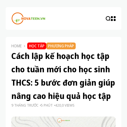
HOME
HỌC TẬP
PHƯƠNG PHÁP
Cách lập kế hoạch học tập
cho tuần mới cho học sinh
THCS: 5 bước đơn giản giúp
nâng cao hiệu quả học tập
9 THÁNG TRƯỚC
5 PHÚT
420,0 VIEWS