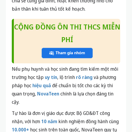
chia sẻ cùng gia đình, hoặc khen thưởng nhỏ cho
bản thân khi tuân thủ tốt kế hoạch.
CỘNG ĐỒNG ÔN THI THCS MIỄN
PHÍ
Nếu phụ huynh và học sinh đang tìm kiếm một môi
trường học tập
uy tín
, lộ trình
rõ ràng
và phương
pháp học
hiệu quả
để chuẩn bị tốt cho các kỳ thi
quan trọng,
NovaTeen
chính là lựa chọn đáng tin
cậy.
Tự hào là đơn vị giáo dục được Bộ GD&ĐT công
nhận, với hơn
10 năm
kinh nghiệm đồng hành cùng
10.000+
học sinh trên toàn quốc, NovaTeen quy tụ