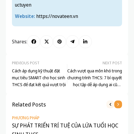
uctuyen
Website:
https://novateen.vn
Shares:
PREVIOUS POST
NEXT POST
Cách áp dụng kỹ thuật đặt
Cách vượt qua môn khó trong
mục tiêu SMART cho học sinh
chương trình THCS: 7 bí quyết
THCS để đạt kết quả vượt trội
học tập dễ áp dụng ai cũng
làm được
Related Posts
PHƯƠNG PHÁP
SỰ PHÁT TRIỂN TRÍ TUỆ CỦA LỨA TUỔI HỌC