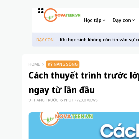
Học tập
Dạy con
Khi học sinh không còn tin vào sự c
DẠY CON
HOME
KỸ NĂNG SỐNG
Cách thuyết trình trước l
ngay từ lần đầu
9 THÁNG TRƯỚC
5 PHÚT
729,0 VIEWS