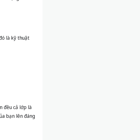
 nghiên cứu đã
 tình huống giả
y chủ động tìm