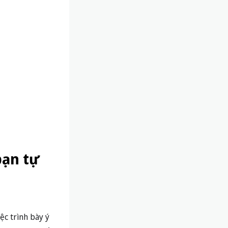
bạn tự
ệc trình bày ý