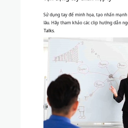
hiểu tâm lý thuyết trình
tại đây
để tự điều
Các kỹ thuật giúp giữ bình tĩnh
Khi tim đập nhanh, tay run, hãy thử hít sâu
“5-3-7” thường được chuyên gia tâm lý k
4. Tạo dựng phong thái tự 
Nét mặt, ánh mắt và tư thế nó
Giao tiếp bằng mắt sẽ tạo ấn tượng tự tin
đã chiếm được cảm tình từ mọi người. Tra
kể.
Vận động tay chân hợp lý