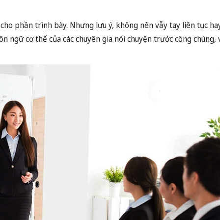
 chỉnh cảm xúc.
 & thở đều. Hít chậm trong 5 giây, giữ 3 giây và thở ra 7 giây – 
huyên dùng (nguồn:
verywellmind.com
).
tin qua ngôn ngữ cơ thể
i chuyện
. Đôi khi, chỉ cần bạn nở một nụ cười nhẹ, đứng thẳng lưng, nhì
ng bị kiến thức về ngôn ngữ cơ thể sẽ nâng trình thuyết trình 