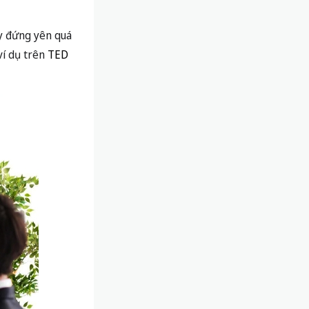
đó là kỹ thuật
n đều cả lớp là
của bạn lên đáng