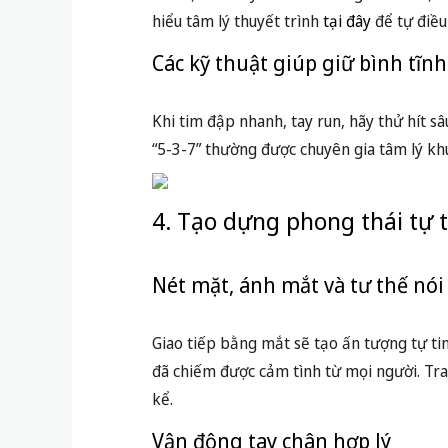
Lý do nên luyện tập “giả lập” n
Luyện tập không chỉ giúp bạn nhớ nội du
chứng minh, luyện tập trước gương hoặc 
Cách luyện tập hiệu quả
Hãy thử ghi âm giọng nói, quay video rồi
định như bị hỏi bất ngờ, quên nội dung để 
3. Tâm lý vững vàng: Thoát 
Nhận diện nỗi sợ và học cách k
Nỗi sợ khi thuyết trình bắt nguồn từ việc s