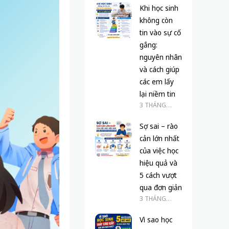
Khi học sinh
không còn
tin vào sự cố
gắng:
nguyên nhân
và cách giúp
các em lấy
lại niềm tin
3 THÁNG
TRƯỚC
Sợ sai – rào
cản lớn nhất
của việc học
hiệu quả và
5 cách vượt
qua đơn giản
3 THÁNG
TRƯỚC
Vì sao học