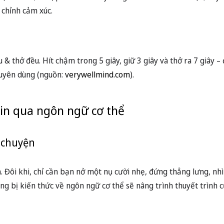
hiều lần
ng mà còn “làm quen” với cảm giác đứng trước đám đông. Nhiều
trước bạn bè giúp giảm run đến 70% (Theo Psychology Today).
 tự xem lại để phát hiện điểm mạnh/yếu. Ngoài ra, xây dựng các
tập xử lý trước, từ đó không bị lúng túng khi lên lớp.
khỏi nỗi sợ
iểm soát
ợ mắc lỗi, lo bị phán xét. Thay vì nghĩ tới cái nhìn tiêu cực, hã