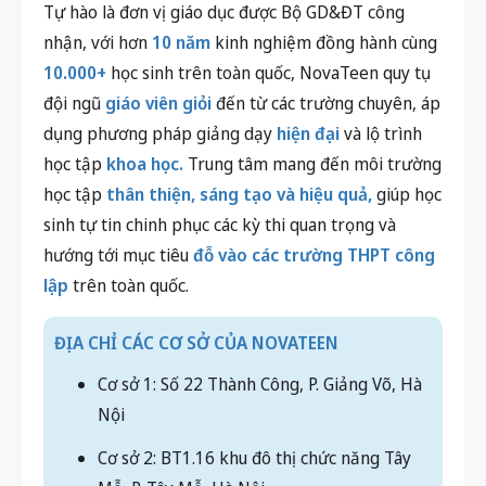
Tự hào là đơn vị giáo dục được Bộ GD&ĐT công
nhận, với hơn
10 năm
kinh nghiệm đồng hành cùng
10.000+
học sinh trên toàn quốc, NovaTeen quy tụ
đội ngũ
giáo viên giỏi
đến từ các trường chuyên, áp
dụng phương pháp giảng dạy
hiện đại
và lộ trình
học tập
khoa học.
Trung tâm mang đến môi trường
học tập
thân thiện, sáng tạo và hiệu quả,
giúp học
sinh tự tin chinh phục các kỳ thi quan trọng và
hướng tới mục tiêu
đỗ vào các trường THPT công
lập
trên toàn quốc.
ĐỊA CHỈ CÁC CƠ SỞ CỦA NOVATEEN
Cơ sở 1: Số 22 Thành Công, P. Giảng Võ, Hà
Nội
Cơ sở 2: BT1.16 khu đô thị chức năng Tây