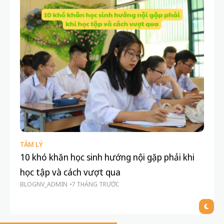
TÂM LÝ
DẠ
10 khó khăn học sinh hướng nội gặp phải khi
Kh
học tập và cách vượt qua
gi
BLOGNV_ADMIN
7 THÁNG TRƯỚC
BL