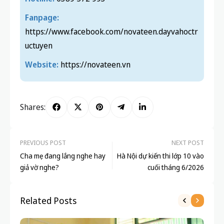
Fanpage:
https://www.facebook.com/novateen.dayvahoctr
uctuyen
Website:
https://novateen.vn
Shares:
PREVIOUS POST
NEXT POST
Cha mẹ đang lắng nghe hay
Hà Nội dự kiến thi lớp 10 vào
giả vờ nghe?
cuối tháng 6/2026
Related Posts