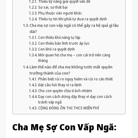
Thiếu kỹ năng giải quyết vấn đề
Sợ sai, sợ thất bại
Phụ thuộc vào người khác
Thiếu tự tin khi phải tự đưa ra quyết định
Cha mẹ sợ con vấp ngã có thể gây ra hệ quả gì lâu
dài?
Con thiếu khả năng tự lập
Con thiếu bản lĩnh trước áp lực
Con khó ra quyết định
Mối quan hệ cha mẹ – con cái trở nên căng
thẳng
Làm thế nào để cha mẹ không tước mất quyền
trưởng thành của con?
Phân biệt rủi ro nguy hiểm và rủi ro cần thiết
Đặt câu hỏi thay vì ra lệnh
Cho con quyền chịu trách nhiệm
Dạy con cách đứng dậy thay vì dạy con cách
tránh vấp ngã
CỘNG ĐỒNG ÔN THI THCS MIỄN PHÍ
Cha Mẹ Sợ Con Vấp Ngã: