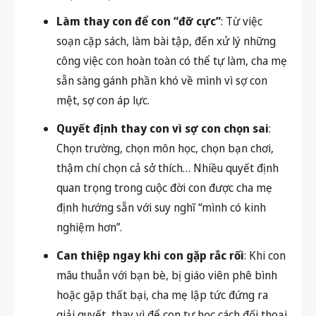
Làm thay con để con “đỡ cực”
: Từ việc
soạn cặp sách, làm bài tập, đến xử lý những
công việc con hoàn toàn có thể tự làm, cha mẹ
sẵn sàng gánh phần khó về mình vì sợ con
mệt, sợ con áp lực.
Quyết định thay con vì sợ con chọn sai
:
Chọn trường, chọn môn học, chọn bạn chơi,
thậm chí chọn cả sở thích… Nhiều quyết định
quan trọng trong cuộc đời con được cha mẹ
định hướng sẵn với suy nghĩ “mình có kinh
nghiệm hơn”.
Can thiệp ngay khi con gặp rắc rối
: Khi con
mâu thuẫn với bạn bè, bị giáo viên phê bình
hoặc gặp thất bại, cha mẹ lập tức đứng ra
giải quyết, thay vì để con tự học cách đối thoại