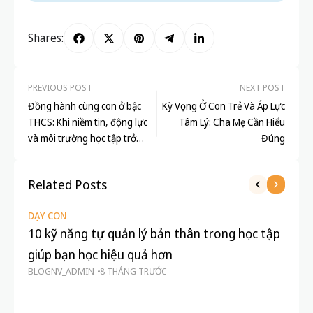
Shares:
PREVIOUS POST
NEXT POST
Đồng hành cùng con ở bậc
Kỳ Vọng Ở Con Trẻ Và Áp Lực
THCS: Khi niềm tin, động lực
Tâm Lý: Cha Mẹ Cần Hiểu
và môi trường học tập trở
Đúng
thành điểm tựa
Related Posts
DẠY CON
10 kỹ năng tự quản lý bản thân trong học tập
giúp bạn học hiệu quả hơn
BLOGNV_ADMIN
8 THÁNG TRƯỚC