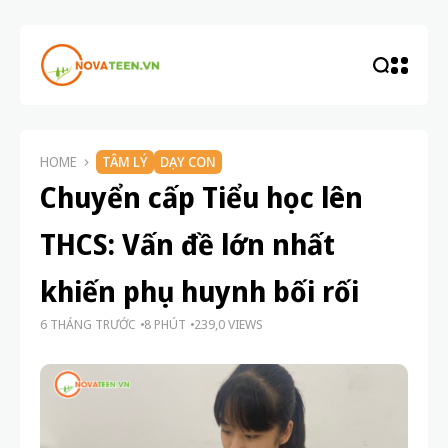
HOME
TÂM LÝ
DẠY CON
Chuyển cấp Tiểu học lên
THCS: Vấn đề lớn nhất
khiến phụ huynh bối rối
6 THÁNG TRƯỚC
8 PHÚT
239,0 VIEWS