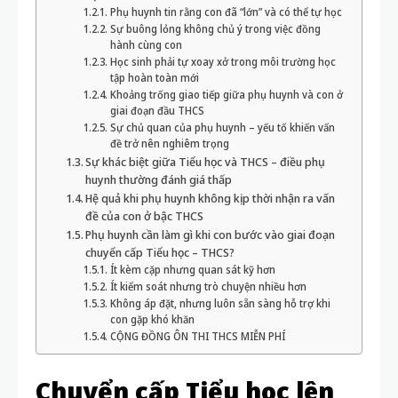
Phụ huynh tin rằng con đã “lớn” và có thể tự học
Sự buông lỏng không chủ ý trong việc đồng
hành cùng con
Học sinh phải tự xoay xở trong môi trường học
tập hoàn toàn mới
Khoảng trống giao tiếp giữa phụ huynh và con ở
giai đoạn đầu THCS
Sự chủ quan của phụ huynh – yếu tố khiến vấn
đề trở nên nghiêm trọng
Sự khác biệt giữa Tiểu học và THCS – điều phụ
huynh thường đánh giá thấp
Hệ quả khi phụ huynh không kịp thời nhận ra vấn
đề của con ở bậc THCS
Phụ huynh cần làm gì khi con bước vào giai đoạn
chuyển cấp Tiểu học – THCS?
Ít kèm cặp nhưng quan sát kỹ hơn
Ít kiểm soát nhưng trò chuyện nhiều hơn
Không áp đặt, nhưng luôn sẵn sàng hỗ trợ khi
con gặp khó khăn
CỘNG ĐỒNG ÔN THI THCS MIỄN PHÍ
Chuyển cấp Tiểu học lên