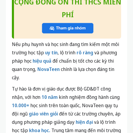
CỘNG ĐỒNG ÔN THI THCS MIỄN
PHÍ
Nếu phụ huynh và học sinh đang tìm kiếm một môi
trường học tập
uy tín
, lộ trình
rõ ràng
và phương
pháp học
hiệu quả
để chuẩn bị tốt cho các kỳ thi
quan trọng,
NovaTeen
chính là lựa chọn đáng tin
cậy.
Tự hào là đơn vị giáo dục được Bộ GD&ĐT công
nhận, với hơn
10 năm
kinh nghiệm đồng hành cùng
10.000+
học sinh trên toàn quốc, NovaTeen quy tụ
đội ngũ
giáo viên giỏi
đến từ các trường chuyên, áp
dụng phương pháp giảng dạy
hiện đại
và lộ trình
học tập
khoa học.
Trung tâm mang đến môi trường