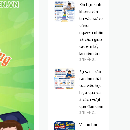
Khi học sinh
không còn
tin vào sự cố
gắng:
nguyên nhân
và cách giúp
các em lấy
lại niềm tin
3 THÁNG
TRƯỚC
Sợ sai – rào
cản lớn nhất
của việc học
hiệu quả và
5 cách vượt
qua đơn giản
3 THÁNG
TRƯỚC
Vì sao học