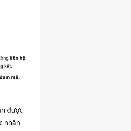
 lòng
liên hệ
g kết.
ở đam mê,
ận được
ác nhận