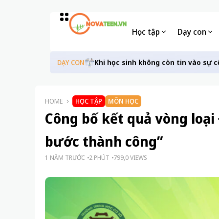
Học tập
Dạy con
Khi học sinh không còn tin vào sự c
DẠY CON
HOME
HỌC TẬP
MÔN HỌC
Công bố kết quả vòng loại
bước thành công”
1 NĂM TRƯỚC
2 PHÚT
799,0 VIEWS