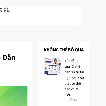
9
Th8
2026
KHÔNG THỂ BỎ QUA
– Dẫn
Tác động
của lời chê
đến sự tự tin
học tập: 5 sự
thật có thể
bạn chưa
biết
3 THÁNG
TRƯỚC