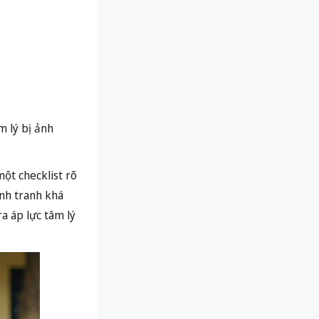
m lý bị ảnh
một checklist rõ
ạnh tranh khá
a áp lực tâm lý