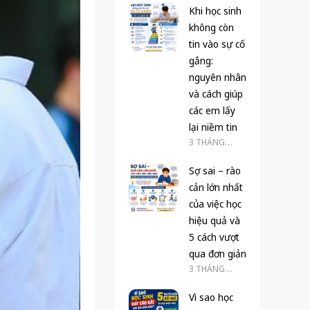
Khi học sinh
không còn
tin vào sự cố
gắng:
nguyên nhân
và cách giúp
các em lấy
lại niềm tin
3 THÁNG
TRƯỚC
Sợ sai – rào
cản lớn nhất
của việc học
hiệu quả và
5 cách vượt
qua đơn giản
3 THÁNG
TRƯỚC
Vì sao học