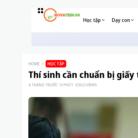
Học tập
Dạy con
Tác động của lời chê đến sự tự tin 
DẠY CON
HOME
HỌC TẬP
Thí sinh cần chuẩn bị giấy t
4 THÁNG TRƯỚC
3 PHÚT
230,0 VIEWS