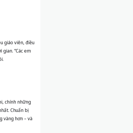
 giáo viên, điều
i gian. “Các em
i.
hi, chính những
nhất. Chuẩn bị
g vàng hơn – và