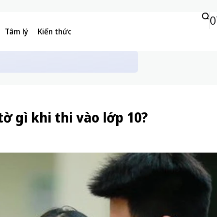
0
Tâm lý
Kiến thức
học tập: 5 sự thật có thể bạn chưa biết
ờ gì khi thi vào lớp 10?