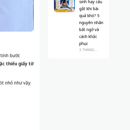
sinh hay cáu
gắt khi bài
quá khó? 5
nguyên nhân
bất ngờ và
cách khắc
phục
3 THÁNG
 tính bước
TRƯỚC
ặc thiếu giấy tờ
ót nhỏ như vậy.