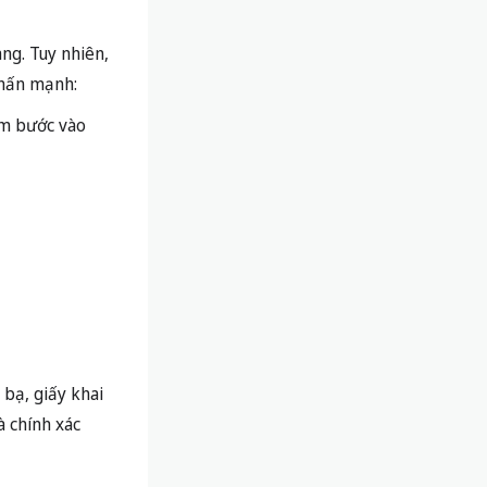
ng. Tuy nhiên,
nhấn mạnh:
 em bước vào
 bạ, giấy khai
à chính xác