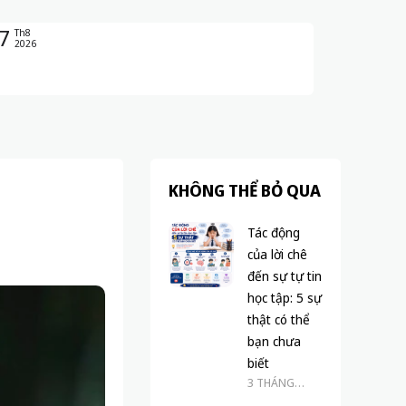
7
Th8
2026
KHÔNG THỂ BỎ QUA
Tác động
của lời chê
đến sự tự tin
học tập: 5 sự
thật có thể
bạn chưa
biết
3 THÁNG
TRƯỚC