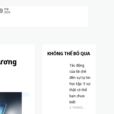
9
Th8
2026
KHÔNG THỂ BỎ QUA
lương
Tác động
của lời chê
đến sự tự tin
học tập: 5 sự
thật có thể
bạn chưa
biết
3 THÁNG
TRƯỚC