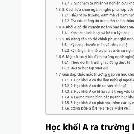
7. Sư phạm tự nhiên và nghiên cứu kh
3. Cách lựa chọn ngành nghề phù hợp với 
Hiểu rõ sở trường, đam mê và tiềm năn
Tra cứu thông tin từ nguồn chính thốn
4. Khối A có dễ chuyển ngành hay học so
Khả năng linh hoạt và bổ trợ kỹ năng
5. Kỹ năng cần có để chinh phục nghề ngh
Kỹ năng chuyên môn và công nghệ
Kỹ năng mềm hỗ trợ phát triển sự nghi
6. Một số lưu ý khi định hướng nghề nghiệ
Theo dõi thị trường lao động thực tế
Đầu tư học tập suốt đời
Giải đáp thắc mắc thường gặp về học khố
1. Học khối A có thể làm nghề gì ngoài
2. Học khối A có dễ xin việc không?
3. Học khối A có bị hạn chế trong việc
4. Lương trung bình các ngành học khố
5. Học khối A có phải học thêm các k
CỘNG ĐỒNG ÔN THI THCS MIỄN PHÍ
Học khối A ra trường 