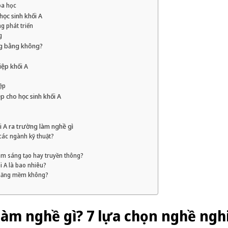
oa học
học sinh khối A
g phát triển
g
ng bằng không?
iệp khối A
ệp
p cho học sinh khối A
i A ra trường làm nghề gì
 các ngành kỹ thuật?
 làm sáng tạo hay truyền thông?
i A là bao nhiêu?
ỹ năng mềm không?
làm nghề gì? 7 lựa chọn nghề ngh