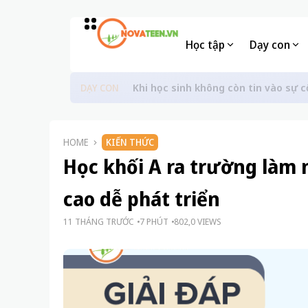
Học tập
Dạy con
Khi học sinh không còn tin vào sự c
DẠY CON
HOME
KIẾN THỨC
Học khối A ra trường làm 
cao dễ phát triển
11 THÁNG TRƯỚC
7 PHÚT
802,0 VIEWS