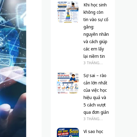
Khi học sinh
không còn
tin vào sự cố
gắng:
nguyên nhân
và cách giúp
các em lấy
lại niềm tin
3 THÁNG
TRƯỚC
Sợ sai – rào
cản lớn nhất
của việc học
hiệu quả và
5 cách vượt
qua đơn giản
3 THÁNG
TRƯỚC
Vì sao học