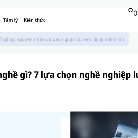
0
Tâm lý
Kiến thức
ố gắng: nguyên nhân và cách giúp các em lấy lại niềm tin
nghề gì? 7 lựa chọn nghề nghiệp 