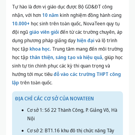
Tự hào là đơn vị giáo dục được Bộ GD&ĐT công
nhận, với hơn
10 năm
kinh nghiệm đồng hành cùng
10.000+
học sinh trên toàn quốc, NovaTeen quy tụ
đội ngũ
giáo viên giỏi
đến từ các trường chuyên, áp
dụng phương pháp giảng dạy
hiện đại
và lộ trình
học tập
khoa học.
Trung tâm mang đến môi trường
học tập
thân thiện, sáng tạo và hiệu quả,
giúp học
sinh tự tin chinh phục các kỳ thi quan trọng và
hướng tới mục tiêu
đỗ vào các trường THPT công
lập
trên toàn quốc.
ĐỊA CHỈ CÁC CƠ SỞ CỦA NOVATEEN
Cơ sở 1: Số 22 Thành Công, P. Giảng Võ, Hà
Nội
Cơ sở 2: BT1.16 khu đô thị chức năng Tây