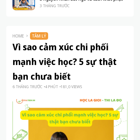
3 THÁNG TRƯỚC
HOME
TÂM LÝ
Vì sao cảm xúc chi phối
mạnh việc học? 5 sự thật
bạn chưa biết
6 THÁNG TRƯỚC
4 PHÚT
181,0 VIEWS