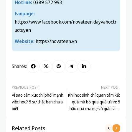
Hotline:
0389 572 993
Fanpage:
https://www.facebook.com/novateen.dayvahoctr
uctuyen
Website:
https://novateen.vn
Shares:
PREVIOUS POST
NEXT POST
Vì sao cảm xúc chi phối mạnh
Khi học sinh chỉ quan tâm kết
việc học? 5 sự thật bạn chưa
quả mà bỏ qua quá trình: 5
biết
hậu quả cha mẹ và giáo viên
cần biết
Related Posts