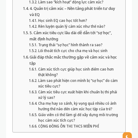
Làm sao “kích hoạt” động lực cảm xúc?
4. Quản trị cảm xúc – Nền tảng phát triển tư duy
và EQ
Học sinh EQ cao học tốt hơn?
Rèn luyện quản lý cảm xúc như thế nào?
5. Cảm xúc tiêu cực lâu dài dễ dẫn tới “sợ học”,
mất định hướng
Trạng thái “sợ học” hình thành ra sao?
Lối thoát tích cực cho cha mẹ và học sinh
Giải đáp thắc mắc thường gặp về cảm xúc và học
tập
Cảm xúc tích cực giúp học sinh điểm cao hơn
thật không?
Làm sao phát hiện con mình bị “sợ học” do cảm
xúc tiêu cực?
Cảm xúc tiêu cực xuất hiện khi chuẩn bị thi phải
xử lý sao?
Cha mẹ hay so sánh, kỳ vọng quá nhiều có ảnh
hưởng thế nào đến cảm xúc học tập của trẻ?
Giáo viên có thể làm gì để xây dựng môi trường
học cảm xúc tích cực?
CỘNG ĐỒNG ÔN THI THCS MIỄN PHÍ