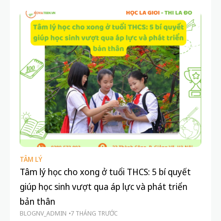
TÂM LÝ
DẠ
Tâm lý học cho xong ở tuổi THCS: 5 bí quyết
Cơ
giúp học sinh vượt qua áp lực và phát triển
tấ
HU
bản thân
BLOGNV_ADMIN
7 THÁNG TRƯỚC