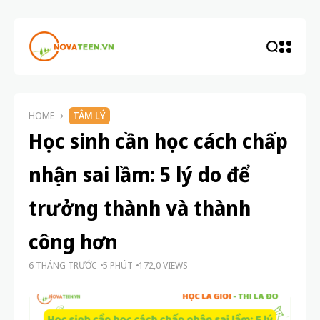
HOME
TÂM LÝ
Học sinh cần học cách chấp
nhận sai lầm: 5 lý do để
trưởng thành và thành
công hơn
6 THÁNG TRƯỚC
5 PHÚT
172,0 VIEWS