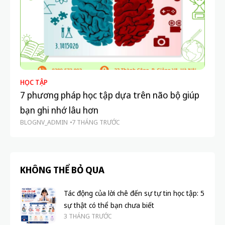
HỌC TẬP
PH
7 phương pháp học tập dựa trên não bộ giúp
Họ
bạn ghi nhớ lâu hơn
đâ
BLOGNV_ADMIN
7 THÁNG TRƯỚC
BL
KHÔNG THỂ BỎ QUA
Tác động của lời chê đến sự tự tin học tập: 5
sự thật có thể bạn chưa biết
3 THÁNG TRƯỚC
Khi học sinh không còn tin vào sự cố gắng:
nguyên nhân và cách giúp các em lấy lại
niềm tin
3 THÁNG TRƯỚC