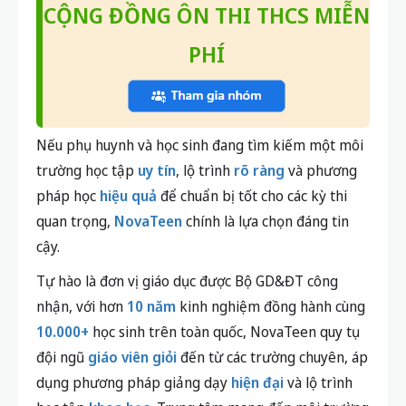
Nếu phụ huynh và học sinh đang tìm kiếm một môi
trường học tập
uy tín
, lộ trình
rõ ràng
và phương
pháp học
hiệu quả
để chuẩn bị tốt cho các kỳ thi
quan trọng,
NovaTeen
chính là lựa chọn đáng tin
cậy.
Tự hào là đơn vị giáo dục được Bộ GD&ĐT công
nhận, với hơn
10 năm
kinh nghiệm đồng hành cùng
10.000+
học sinh trên toàn quốc, NovaTeen quy tụ
đội ngũ
giáo viên giỏi
đến từ các trường chuyên, áp
dụng phương pháp giảng dạy
hiện đại
và lộ trình
học tập
khoa học.
Trung tâm mang đến môi trường
học tập
thân thiện, sáng tạo và hiệu quả,
giúp học
sinh tự tin chinh phục các kỳ thi quan trọng và
hướng tới mục tiêu
đỗ vào các trường THPT công
lập
trên toàn quốc.