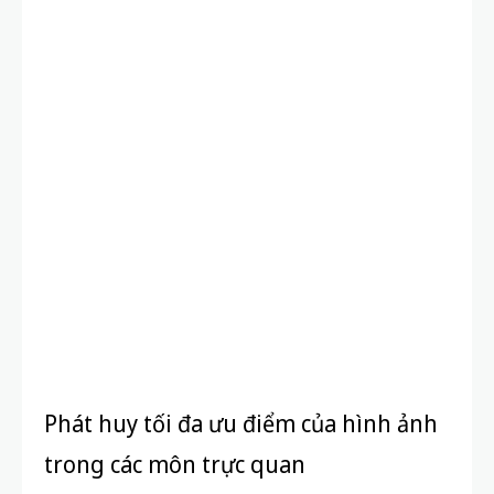
Phát huy tối đa ưu điểm của hình ảnh
trong các môn trực quan
Với Sinh học, Địa lý, Hóa học hoặc Lịch sử sự kiện,
học bằng sơ đồ, infographic, màu sắc và hình ảnh
sẽ giúp học sinh dễ “gắn nhớ” kiến thức hơn. Đặc
biệt, lứa tuổi tiểu học và trung học, hình ảnh giúp