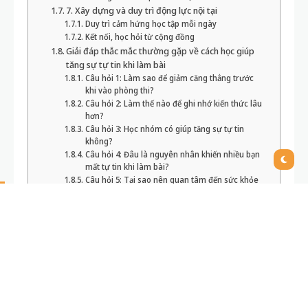
khi vào phòng thi?
Câu hỏi 2: Làm thế nào để ghi nhớ kiến thức lâu
hơn?
Câu hỏi 3: Học nhóm có giúp tăng sự tự tin
không?
Câu hỏi 4: Đâu là nguyên nhân khiến nhiều bạn
mất tự tin khi làm bài?
Câu hỏi 5: Tại sao nên quan tâm đến sức khỏe
tinh thần khi học tập?
CỘNG ĐỒNG ÔN THI THCS MIỄN PHÍ
Cách học giúp tăng sự tự
tin khi làm bài: 7 bí quyết
đơn giản bạn nên thử ngay
Bạn thường xuyên mất tự tin khi đối diện đề thi
hoặc bài kiểm tra? Cảm giác lo lắng, bối rối khiến