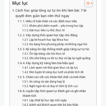
Đặt mục tiêu cụ thể, thực tế
2. Xây dựng thói quen học tập chủ động
Lập kế hoạch học tập khoa học
Đa dạng hóa phương pháp và không ngại hỏi
3. Kỹ năng ôn tập thông minh giúp tăng sự tự tin
Ôn tập bằng câu hỏi thực tế
Ghi nhớ bằng sơ đồ tư duy và lặp lại ngắt quãng
4. Xây dựng kỹ năng làm bài hiệu quả
Làm quen với thời gian thực và áp lực
Rèn luyện kĩ năng đọc lướt và phân tích đề
5. Chăm sóc tốt sức khỏe thể chất và tinh thần
Ăn uống và vận động hợp lý
Nghỉ ngơi đủ và duy trì tâm lý tích cực
6. Luyện tập thói quen tự đánh giá và ghi nhận
thành tích
Lập nhật ký học tập mỗi ngày
Đánh giá khách quan tiến bộ bản thân
7. Xây dựng và duy trì động lực nội tại
Duy trì cảm hứng học tập mỗi ngày
Kết nối, học hỏi từ cộng đồng
Giải đáp thắc mắc thường gặp về cách học giúp
tăng sự tự tin khi làm bài
Câu hỏi 1: Làm sao để giảm căng thẳng trước