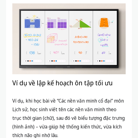
Ví dụ về lập kế hoạch ôn tập tối ưu
Ví dụ, khi học bài về “Các nền văn minh cổ đại” môn
Lịch sử, học sinh viết tên các nền văn minh theo
trục thời gian (chữ), sau đó vẽ biểu tượng đặc trưng
(hình ảnh) – vừa giúp hệ thống kiến thức, vừa kích
thích não ghi nhớ lâu.
Tận dụng nguồn tài liệu chất lượng
Tham khảo thêm các phương pháp học tập trên
chuyên mục
Kiến thức
hoặc xem các mẹo dạy con