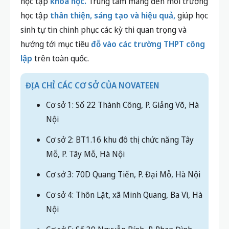
ĐỊA CHỈ CÁC CƠ SỞ CỦA NOVATEEN
Cơ sở 1: Số 22 Thành Công, P. Giảng Võ, Hà
Nội
Cơ sở 2: BT1.16 khu đô thị chức năng Tây
Mỗ, P. Tây Mỗ, Hà Nội
Cơ sở 3: 70D Quang Tiến, P. Đại Mỗ, Hà Nội
Cơ sở 4: Thôn Lặt, xã Minh Quang, Ba Vì, Hà
Nội
Cơ sở 5: Số 39 Nguyễn Bính, P. Phan Đình
Phùng, Tỉnh Thái Nguyên
Cơ sở 6: Số 317, đường Nguyễn Lương
Bằng, P. Lê Thanh Nghị, TP Hải Phòng