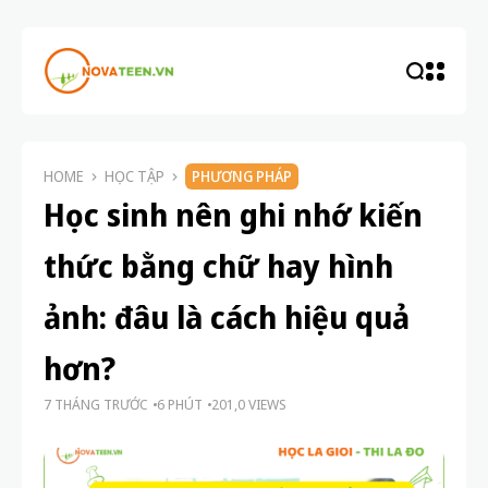
HOME
HỌC TẬP
PHƯƠNG PHÁP
Học sinh nên ghi nhớ kiến
thức bằng chữ hay hình
ảnh: đâu là cách hiệu quả
hơn?
7 THÁNG TRƯỚC
6 PHÚT
201,0 VIEWS