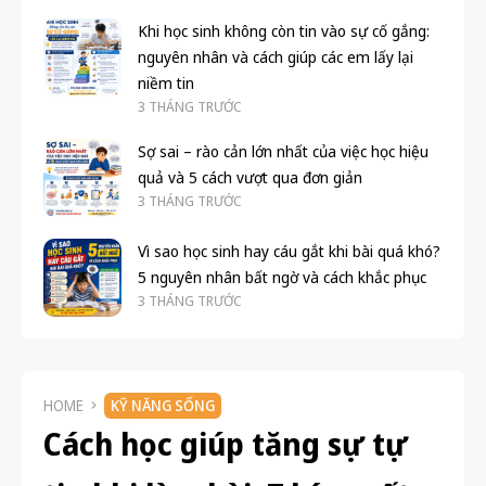
Sợ sai – rào cản lớn nhất của việc học hiệu
quả và 5 cách vượt qua đơn giản
3 THÁNG TRƯỚC
Vì sao học sinh hay cáu gắt khi bài quá khó?
5 nguyên nhân bất ngờ và cách khắc phục
3 THÁNG TRƯỚC
HOME
KỸ NĂNG SỐNG
Cách học giúp tăng sự tự
tin khi làm bài: 7 bí quyết
đơn giản bạn nên thử ngay
7 THÁNG TRƯỚC
7 PHÚT
187,0 VIEWS