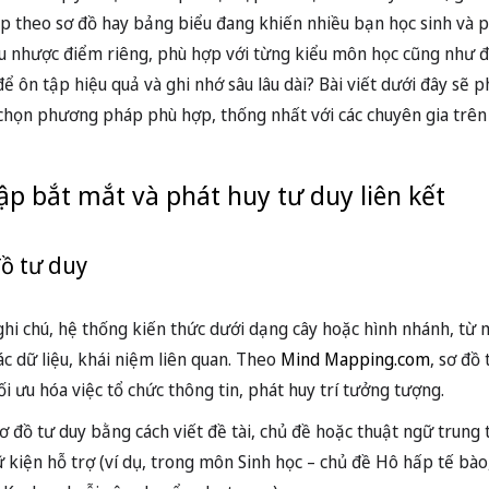
ập theo sơ đồ hay bảng biểu đang khiến nhiều bạn học sinh và
 nhược điểm riêng, phù hợp với từng kiểu môn học cũng như đ
ể ôn tập hiệu quả và ghi nhớ sâu lâu dài? Bài viết dưới đây sẽ phâ
a chọn phương pháp phù hợp, thống nhất với các chuyên gia trên
ập bắt mắt và phát huy tư duy liên kết
đồ tư duy
hi chú, hệ thống kiến thức dưới dạng cây hoặc hình nhánh, từ 
ác dữ liệu, khái niệm liên quan. Theo
Mind Mapping.com
, sơ đồ
i ưu hóa việc tổ chức thông tin, phát huy trí tưởng tượng.
 đồ tư duy bằng cách viết đề tài, chủ đề hoặc thuật ngữ trung 
 kiện hỗ trợ (ví dụ, trong môn Sinh học – chủ đề Hô hấp tế bào