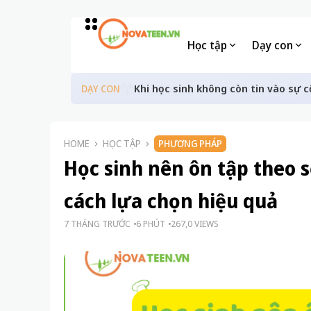
Học tập
Dạy con
Khi học sinh không còn tin vào sự c
DẠY CON
HOME
HỌC TẬP
PHƯƠNG PHÁP
Học sinh nên ôn tập theo 
cách lựa chọn hiệu quả
7 THÁNG TRƯỚC
6 PHÚT
267,0 VIEWS