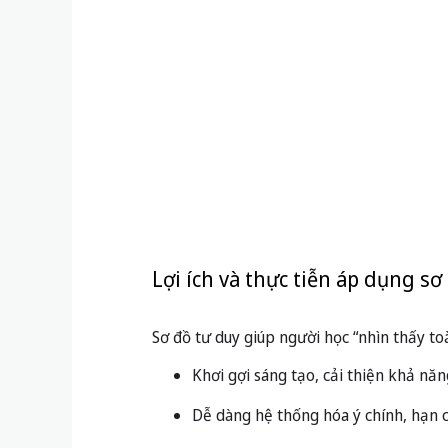
Lợi ích và thực tiễn áp dụng sơ
Sơ đồ tư duy giúp người học “nhìn thấy t
Khơi gợi sáng tạo, cải thiện khả năn
Dễ dàng hệ thống hóa ý chính, hạn c
Thích hợp với môn nhiều khái niệm, l
Nghiên cứu tại Đại học East Carolina (201
[1]
kiểm tra tổng hợp.
Bạn có thể khám phá thêm những kỹ thuậ
Bảng biểu – Phương pháp q
Khái niệm, cách trình bày bảng