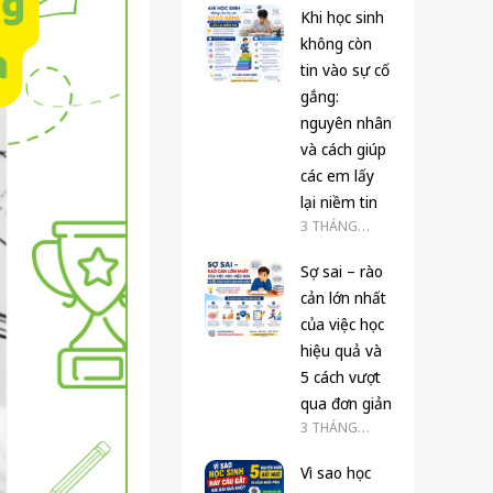
Khi học sinh
không còn
tin vào sự cố
gắng:
nguyên nhân
và cách giúp
các em lấy
lại niềm tin
3 THÁNG
TRƯỚC
Sợ sai – rào
cản lớn nhất
của việc học
hiệu quả và
5 cách vượt
qua đơn giản
3 THÁNG
TRƯỚC
Vì sao học