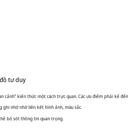
 đồ tư duy
oàn cảnh” kiến thức một cách trực quan. Các ưu điểm phải kể đế
g ghi nhớ nhờ liên kết hình ảnh, màu sắc.
hế bỏ sót thông tin quan trọng.
ý thuyết phức tạp như Lịch sử, Địa lý, Văn học, Sinh học…
8) chỉ ra 78,3% sinh viên sử dụng sơ đồ tư duy đạt điểm số cao h
t học tập hiệu quả tại chuyên mục
học tập
của Novateen.
uy chuẩn hóa, dễ so sánh và tổng hợp
 biểu trong ôn tập