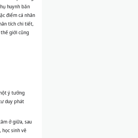
 phụ huynh băn
ặc điểm cá nhân
n tích chi tiết,
 thế giới cũng
một ý tưởng
 tư duy phát
tâm ở giữa, sau
, học sinh vẽ