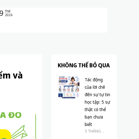
9
Th8
2026
KHÔNG THỂ BỎ QUA
iểm và
Tác động
của lời chê
đến sự tự tin
học tập: 5 sự
thật có thể
bạn chưa
biết
3 THÁNG
TRƯỚC