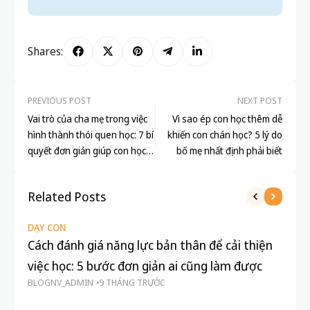
Shares:
PREVIOUS POST
NEXT POST
Vai trò của cha mẹ trong việc
Vì sao ép con học thêm dễ
hình thành thói quen học: 7 bí
khiến con chán học? 5 lý do
quyết đơn giản giúp con học
bố mẹ nhất định phải biết
đều mỗi ngày
Related Posts
DẠY CON
DẠ
Cách đánh giá năng lực bản thân để cải thiện
7 
việc học: 5 bước đơn giản ai cũng làm được
tậ
BLOGNV_ADMIN
9 THÁNG TRƯỚC
BL