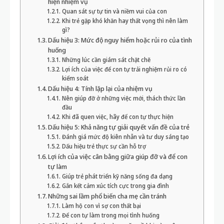
hiện nhiệm vụ
Quan sát sự tự tin và niềm vui của con
Khi trẻ gặp khó khăn hay thất vọng thì nên làm
gì?
Dấu hiệu 3: Mức độ nguy hiểm hoặc rủi ro của tình
huống
Những lúc cần giám sát chặt chẽ
Lợi ích của việc để con tự trải nghiệm rủi ro có
kiểm soát
Dấu hiệu 4: Tính lặp lại của nhiệm vụ
Nên giúp đỡ ở những việc mới, thách thức lần
đầu
Khi đã quen việc, hãy để con tự thực hiện
Dấu hiệu 5: Khả năng tự giải quyết vấn đề của trẻ
Đánh giá mức độ kiên nhẫn và tư duy sáng tạo
Dấu hiệu trẻ thực sự cần hỗ trợ
Lợi ích của việc cân bằng giữa giúp đỡ và để con
tự làm
Giúp trẻ phát triển kỹ năng sống đa dạng
Gắn kết cảm xúc tích cực trong gia đình
Những sai lầm phổ biến cha mẹ cần tránh
Làm hộ con vì sợ con thất bại
Để con tự làm trong mọi tình huống