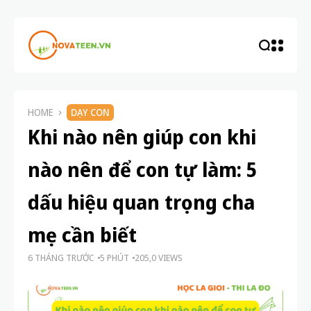
HOME
DẠY CON
Khi nào nên giúp con khi
nào nên để con tự làm: 5
dấu hiệu quan trọng cha
mẹ cần biết
6 THÁNG TRƯỚC
5 PHÚT
205,0 VIEWS