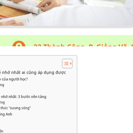
dễ nhớ nhất ai cũng áp dụng được
lo của người học?
ững
ễ nhớ nhất: 3 bước nền tảng
ưng
g thức “xương sống”
ếng Anh
n
ễn