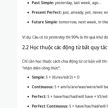
Past Simple:
yesterday, last week, ago…
Present Perfect:
just, already, yet, never, ev
Future Simple:
tomorrow, next week, in the
Ví dụ: Câu có từ
yesterday
thì 90% là thì quá khứ đơ
2.2 Học thuộc các động từ bất quy tắ
Chỉ cần học thuộc cách chia động từ cơ bản với th
“nhận diện công thức”:
Simple:
S + V(s/es/ed/2) + O
Continuous:
S + am/is/are/was/were/will be
Perfect:
S + have/has/had/will have + V3/ed
Perfect Continuous:
S + have/has/had/will 