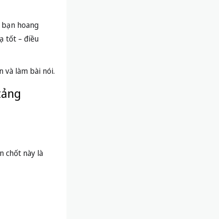
ều bạn hoang
ạ tốt – điều
 và làm bài nói.
tảng
n chốt này là