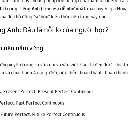
u bạn cảm thấy choáng ngợp khi ôn tập hoặc làm bài kiểm tra. T
hì trong Tiếng Anh (Tenses) dễ nhớ nhất
mà chuyên gia Nova
phá để chủ động “sở hữu” kiến thức nền tảng này nhé!
ng Anh: Đâu là nỗi lo của người học?
bạn nên nắm vững
ờng xuyên trong cả văn nói và văn viết. Các thì đều được chia t
an lại chia thành 4 dạng: đơn, tiếp diễn, hoàn thành, hoàn thành
s, Present Perfect, Present Perfect Continuous
Perfect, Past Perfect Continuous
 Future Perfect, Future Perfect Continuous