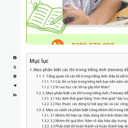
Mục lục
Mẹo phân biệt các thì trong tiếng Anh (tenses) 
1. Tổng quan về các thì trong tiếng Anh: Đâu là nỗi 
1.1 Các thì cơ bản trong tiếng Anh bạn nên nắm v
1.2 Vì sao học các thì lại gây khó khăn?
2. Mẹo phân biệt các thì trong tiếng Anh (Tenses) d
2.1 Xác định thời gian bằng “mốc thời gian” đặc tr
2.2 Học thuộc các động từ bất quy tắc và các côn
3. Mẹo so sánh và phân biệt từng nhóm thì trong ti
3.1 Nhóm thì hiện tại: Hiểu đúng để tránh nhầm lẫ
3.2 Nhóm thì quá khứ: Nắm rõ dấu hiệu đặc trưng
3.3 Phân biệt thì hoàn thành và hoàn thành tiếp di