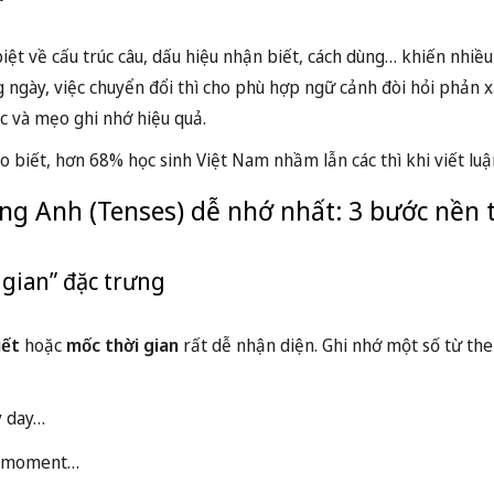
biệt về cấu trúc câu, dấu hiệu nhận biết, cách dùng… khiến nhi
g ngày, việc chuyển đổi thì cho phù hợp ngữ cảnh đòi hỏi phản x
 và mẹo ghi nhớ hiệu quả.
o biết, hơn 68% học sinh Việt Nam nhầm lẫn các thì khi viết luận
iếng Anh (Tenses) dễ nhớ nhất: 3 bước nền 
 gian” đặc trưng
iết
hoặc
mốc thời gian
rất dễ nhận diện. Ghi nhớ một số từ the
y day…
he moment…