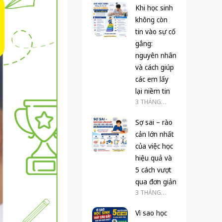
Khi học sinh
không còn
tin vào sự cố
gắng:
nguyên nhân
và cách giúp
các em lấy
lại niềm tin
3 THÁNG
TRƯỚC
Sợ sai – rào
cản lớn nhất
của việc học
hiệu quả và
5 cách vượt
qua đơn giản
3 THÁNG
TRƯỚC
Vì sao học