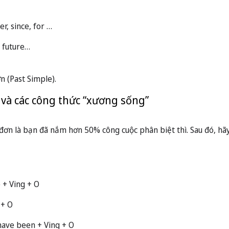
er, since, for …
 future…
n (Past Simple).
c và các công thức “xương sống”
ì đơn là bạn đã nắm hơn 50% công cuộc phân biệt thì. Sau đó, h
 + Ving + O
 + O
have been + Ving + O