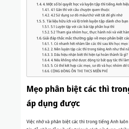
4. Một số bí quyết học và luyện tập thì tiếng Anh hi
4.1 Gắn thì với câu chuyện quen thuộc
4.2 Sử dụng sơ đồ màu/chữ viết tắt để ghi nhớ
5. Tài liệu hữu ích và lộ trình luyện tập dành cho bạn
5.1 Luyện tập với các bài tập phân loại thì
5.2 Tham gia nhóm học, thực hành nói và viết hà
Giải đáp thắc mắc thường gặp về mẹo phân biệt các 
1. Có nhanh hết nhầm lẫn các thì sau khi học mẹo
2. Nên luyện tập các thì trong tiếng Anh như thế n
3. Dấu hiệu nhận biết thì hiện tại hoàn thành là gì?
4. Nếu không nhớ được động từ bất quy tắc thì là
5. Có thể kết hợp các mẹo, sơ đồ và học nhóm để 
CỘNG ĐỒNG ÔN THI THCS MIỄN PHÍ
Mẹo phân biệt các thì tron
áp dụng được
Việc nhớ và phân biệt các thì trong tiếng Anh luôn