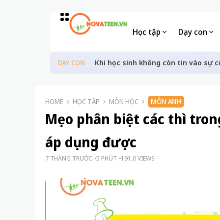
Học tập
Dạy con
Khi học sinh không còn tin vào sự c
DẠY CON
HOME
HỌC TẬP
MÔN HỌC
MÔN ANH
Mẹo phân biệt các thì tron
áp dụng được
7 THÁNG TRƯỚC
5 PHÚT
191,0 VIEWS