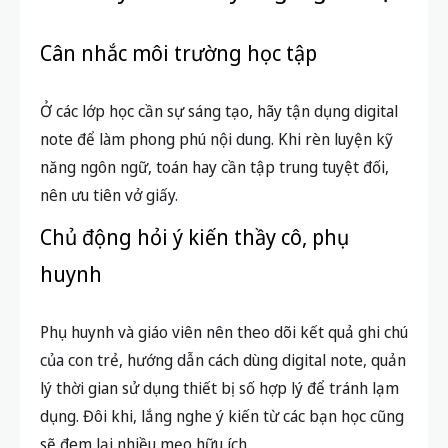
Có thể scan, chụp ảnh vở giấy để đưa lên ứng
dụng, thuận tiện cho việc ôn tập hoặc chia sẻ.
Nhiều học sinh đã sáng tạo bằng cách vẽ sơ đồ tư
duy hoặc summary nhanh trên giấy, sau đó chuyển
thành file digital note để học nhóm. Sự kết hợp này
sẽ tận dụng điểm mạnh của cả hai phương pháp.
Lời khuyên từ chuyên gia giáo dục
Cân nhắc môi trường học tập
Ở các lớp học cần sự sáng tạo, hãy tận dụng digital
note để làm phong phú nội dung. Khi rèn luyện kỹ
năng ngôn ngữ, toán hay cần tập trung tuyệt đối,
nên ưu tiên vở giấy.