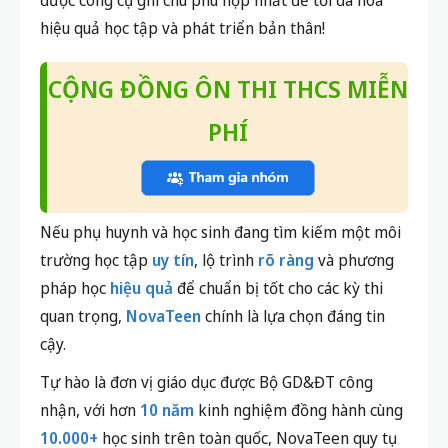
hướng dẫn ghi chép hiệu quả?
Bạn tham khảo chuyên mục
Trang chủ Novateen
để
xem các bài phân tích, mẹo học tập, dạy con và tâm
lý dành cho học sinh hiện đại.
Tóm lại,
học sinh nên ghi chép bằng digital note
hay vở giấy
phụ thuộc vào mục tiêu học tập và sở
thích cá nhân. Hy vọng qua bài viết này, bạn sẽ chọn
được công cụ ghi chú phù hợp nhất để tối đa hóa
hiệu quả học tập và phát triển bản thân!
CỘNG ĐỒNG ÔN THI THCS MIỄN
PHÍ