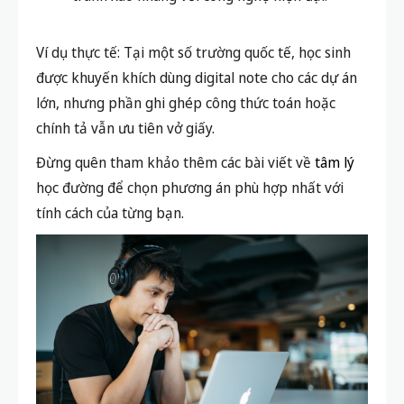
hợp hơn
Học sinh cấp 1, cấp 2, cần rèn luyện chữ viết,
tăng khả năng ngôn ngữ và ghi nhớ sâu sắc.
Lớp học không cho phép dùng thiết bị điện
tử, hoặc phòng thi có yêu cầu riêng.
Phụ huynh muốn trẻ rèn luyện sự tập trung,
tránh xao nhãng với công nghệ hiện đại.
Ví dụ thực tế: Tại một số trường quốc tế, học sinh
được khuyến khích dùng digital note cho các dự án
lớn, nhưng phần ghi ghép công thức toán hoặc
chính tả vẫn ưu tiên vở giấy.
Đừng quên tham khảo thêm các bài viết về
tâm lý