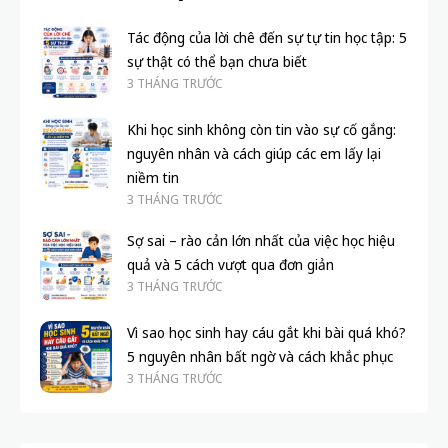
HỌC TẬP
PH
Cách lập kế hoạch ôn thi hiệu quả: 7 bí quyết
Đị
đơn giản giúp bạn dễ dàng đạt điểm cao
la
BLOGNV_ADMIN
9 THÁNG TRƯỚC
QU
KHÔNG THỂ BỎ QUA
Tác động của lời chê đến sự tự tin học tập: 5
sự thật có thể bạn chưa biết
3 THÁNG TRƯỚC
Khi học sinh không còn tin vào sự cố gắng:
nguyên nhân và cách giúp các em lấy lại
niềm tin
3 THÁNG TRƯỚC