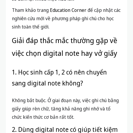
Chủ động hỏi ý kiến thầy cô, phụ
huynh
Phụ huynh và giáo viên nên theo dõi kết quả ghi chú
của con trẻ, hướng dẫn cách dùng digital note, quản
lý thời gian sử dụng thiết bị số hợp lý để tránh lạm
dụng. Đôi khi, lắng nghe ý kiến từ các bạn học cũng
sẽ đem lại nhiều mẹo hữu ích.
Tham khảo trang
Education Corner
để cập nhật các
nghiên cứu mới về phương pháp ghi chú cho học
sinh toàn thế giới.
Giải đáp thắc mắc thường gặp về
việc chọn digital note hay vở giấy