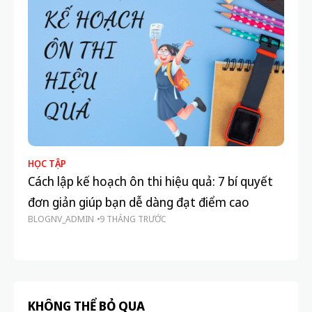
PREVIOUS POST
NEXT POST
Ứng dụng gamification trong
Cách duy trì phong độ học tập
học tập cho học sinh THCS: 5
suốt cả học kỳ: 7 bí quyết đơn
cách giúp trẻ học vui mà hiệu
giản ai cũng làm được
quả
Related Posts