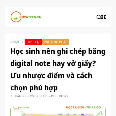
HOME
HỌC TẬP
PHƯƠNG PHÁP
Học sinh nên ghi chép bằng
digital note hay vở giấy?
Ưu nhược điểm và cách
chọn phù hợp
8 THÁNG TRƯỚC
6 PHÚT
495,0 VIEWS