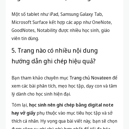
3. Làm thế nào để phối hợp dùng song
song hai phương pháp này?
Bạn nên ghi chú ý chính, phần bài tập hoặc sơ đồ tư
duy quan trọng trên giấy; lưu trữ tài liệu, slide, câu
hỏi lên digital note để ôn tập sau.
4. Những dòng máy hoặc phần mềm
digital note nào được đánh giá cao?
Một số tablet như iPad, Samsung Galaxy Tab,
Microsoft Surface kết hợp các app như OneNote,
GoodNotes, Notability được nhiều học sinh, giáo
viên tin dùng.
5. Trang nào có nhiều nội dung