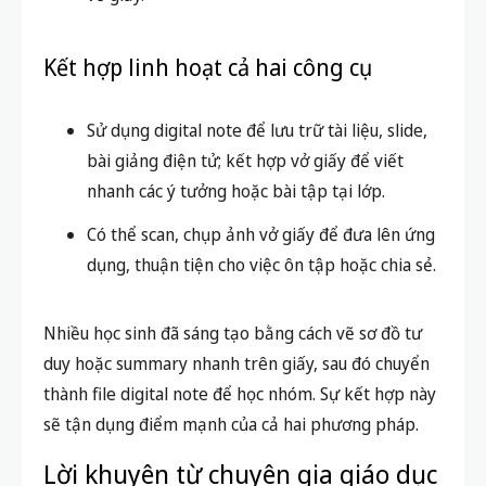
cá nhân
Nếu bạn là người học thiên về
kiến thức
tổng
hợp, cần tìm kiếm, chia sẻ thông tin nhanh,
hãy ưu tiên digital note.
Nếu muốn phát triển khả năng ghi nhớ sâu,
rèn chữ, tăng tính tập trung, hãy gắn bó với
vở giấy.
Kết hợp linh hoạt cả hai công cụ
Sử dụng digital note để lưu trữ tài liệu, slide,
bài giảng điện tử; kết hợp vở giấy để viết
nhanh các ý tưởng hoặc bài tập tại lớp.