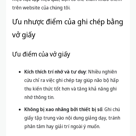
hoặc chơi game, giảm hiệu quả học tập nếu
không tự giác.
Phụ thuộc vào pin
: Hết pin hoặc lỗi thiết bị
có thể làm gián đoạn quá trình ghi chú, học
tập.
Để hiểu thêm về phương pháp học tập mới và các
mẹo
học tập
hiệu quả, bạn có thể tham khảo thêm
trên website của chúng tôi.
Ưu nhược điểm của ghi chép bằng
vở giấy
Ưu điểm của vở giấy