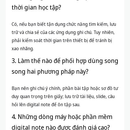
1. Học sinh cấp 1, 2 có nên chuyển
sang digital note không?
Không bắt buộc. Ở giai đoạn này, việc ghi chú bằng
giấy giúp rèn chữ, tăng khả năng ghi nhớ và tổ
chức kiến thức cơ bản rất tốt.
2. Dùng digital note có giúp tiết kiệm
thời gian học tập?
Có, nếu bạn biết tận dụng chức năng tìm kiếm, lưu
trữ và chia sẻ của các ứng dụng ghi chú. Tuy nhiên,
phải kiểm soát thời gian trên thiết bị để tránh bị
xao nhãng.