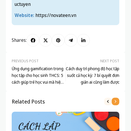
Cơ sở 7: Số 14 đường Thụy Khuê, P. Tây Hồ,
Hà Nội
Cơ sở liên kết: 229A Hai Bà Trưng, P. Lê
Chân, Hải Phòng
Hotline:
0389 572 993
Fanpage:
https://www.facebook.com/novateen.dayvahoctr
uctuyen
Website:
https://novateen.vn
Shares: