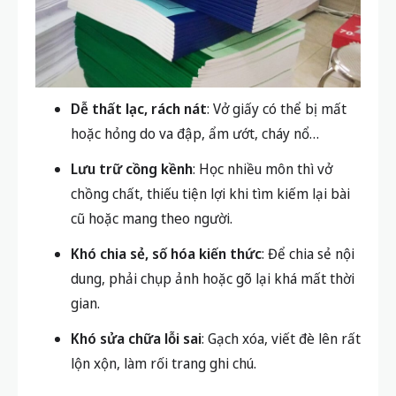
Nhược điểm của vở giấy
Dễ thất lạc, rách nát
: Vở giấy có thể bị mất
hoặc hỏng do va đập, ẩm ướt, cháy nổ…
Lưu trữ cồng kềnh
: Học nhiều môn thì vở