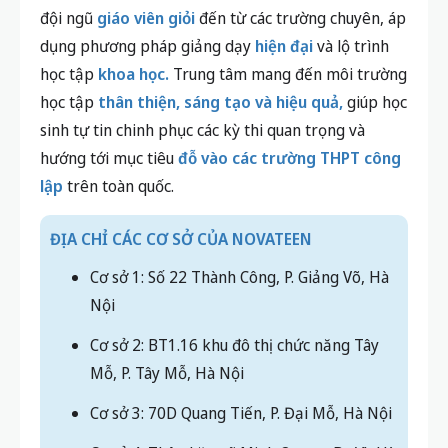
Nếu phụ huynh và học sinh đang tìm kiếm một môi
trường học tập
uy tín
, lộ trình
rõ ràng
và phương
pháp học
hiệu quả
để chuẩn bị tốt cho các kỳ thi
quan trọng,
NovaTeen
chính là lựa chọn đáng tin
cậy.
Tự hào là đơn vị giáo dục được Bộ GD&ĐT công
nhận, với hơn
10 năm
kinh nghiệm đồng hành cùng
10.000+
học sinh trên toàn quốc, NovaTeen quy tụ
đội ngũ
giáo viên giỏi
đến từ các trường chuyên, áp
dụng phương pháp giảng dạy
hiện đại
và lộ trình
học tập
khoa học.
Trung tâm mang đến môi trường
học tập
thân thiện, sáng tạo và hiệu quả,
giúp học
sinh tự tin chinh phục các kỳ thi quan trọng và
hướng tới mục tiêu
đỗ vào các trường THPT công
lập
trên toàn quốc.