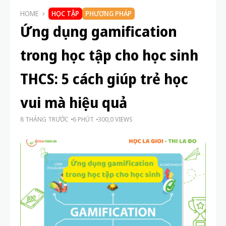
Sợ sai – rào cản lớn nhất của việc học hiệu
quả và 5 cách vượt qua đơn giản
3 THÁNG TRƯỚC
Vì sao học sinh hay cáu gắt khi bài quá khó?
5 nguyên nhân bất ngờ và cách khắc phục
3 THÁNG TRƯỚC
HOME
HỌC TẬP
PHƯƠNG PHÁP
Ứng dụng gamification
trong học tập cho học sinh
THCS: 5 cách giúp trẻ học
vui mà hiệu quả