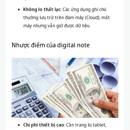
thể ghi chú trên một thiết bị, truy cập trên
mọi thiết bị khác thông qua tài khoản cá nhân.
Tìm kiếm nhanh
: Chỉ cần gõ từ khóa để tìm lại
kiến thức cũ, tiết kiệm thời gian so với việc lật
từng trang vở giấy truyền thống.
Tùy biến đa dạng
: Thêm ảnh, vẽ biểu đồ, tô
màu các ý quan trọng, giúp thông tin trực
quan hơn.
Không lo thất lạc
: Các ứng dụng ghi chú
thường lưu trữ trên đám mây (Cloud); mất
máy nhưng vẫn giữ được dữ liệu.
Nhược điểm của digital note