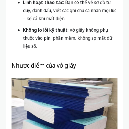
Kích thích trí nhớ và tư duy
: Nhiều nghiên
cứu chỉ ra việc ghi chép tay giúp não bộ hấp
thu kiến thức tốt hơn và tăng khả năng ghi
nhớ thông tin.
Không bị xao nhãng bởi thiết bị số
: Ghi chú
giấy tập trung vào nội dung giảng dạy, tránh
phân tâm hay giải trí ngoài ý muốn.
Linh hoạt thao tác
: Bạn có thể vẽ sơ đồ tư
duy, đánh dấu, viết các ghi chú cá nhân mọi lúc
– kể cả khi mất điện.
Không lo lỗi kỹ thuật
: Vở giấy không phụ
thuộc vào pin, phần mềm, không sợ mất dữ
liệu số.