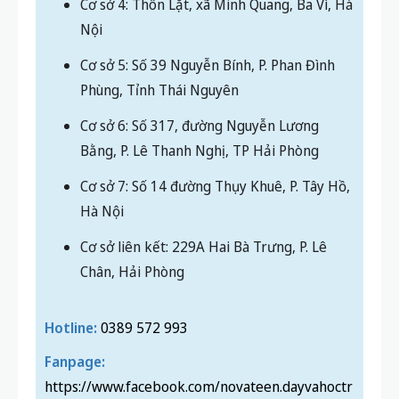
ĐỊA CHỈ CÁC CƠ SỞ CỦA NOVATEEN
Cơ sở 1: Số 22 Thành Công, P. Giảng Võ, Hà
Nội
Cơ sở 2: BT1.16 khu đô thị chức năng Tây
Mỗ, P. Tây Mỗ, Hà Nội
Cơ sở 3: 70D Quang Tiến, P. Đại Mỗ, Hà Nội
Cơ sở 4: Thôn Lặt, xã Minh Quang, Ba Vì, Hà
Nội
Cơ sở 5: Số 39 Nguyễn Bính, P. Phan Đình
Phùng, Tỉnh Thái Nguyên
Cơ sở 6: Số 317, đường Nguyễn Lương
Bằng, P. Lê Thanh Nghị, TP Hải Phòng