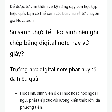
chồng chất, thiếu tiện lợi khi tìm kiếm lại bài
cũ hoặc mang theo người.
Khó chia sẻ, số hóa kiến thức
: Để chia sẻ nội
dung, phải chụp ảnh hoặc gõ lại khá mất thời
gian.
Khó sửa chữa lỗi sai
: Gạch xóa, viết đè lên rất
lộn xộn, làm rối trang ghi chú.
Để được tư vấn thêm về kỹ năng
dạy con
học tập
hiệu quả, bạn có thể xem các bài chia sẻ từ chuyên
gia Novateen.
So sánh thực tế: Học sinh nên ghi
chép bằng digital note hay vở