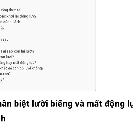
huống thực tế
oặc khơi lại động lực?
ên đúng cách
lập
n sâu
ại sao con lại lười?
con lười?
iếng hay mất động lực?
khắc để con bỏ lười không?
ho con?
ày?
Phân biệt lười biếng và mất động l
ch