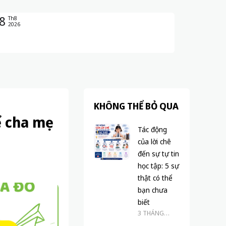
8
Th8
2026
KHÔNG THỂ BỎ QUA
ể cha mẹ
Tác động
của lời chê
đến sự tự tin
học tập: 5 sự
thật có thể
bạn chưa
biết
3 THÁNG
TRƯỚC