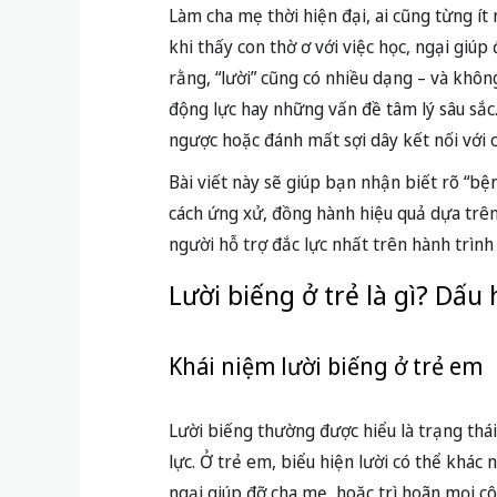
Làm cha mẹ thời hiện đại, ai cũng từng ít 
khi thấy con thờ ơ với việc học, ngại giúp
rằng, “lười” cũng có nhiều dạng – và không
động lực hay những vấn đề tâm lý sâu sắc.
ngược hoặc đánh mất sợi dây kết nối với 
Bài viết này sẽ giúp bạn nhận biết rõ “bện
cách ứng xử, đồng hành hiệu quả dựa trê
người hỗ trợ đắc lực nhất trên hành trình
Lười biếng ở trẻ là gì? Dấu
Khái niệm lười biếng ở trẻ em
Lười biếng thường được hiểu là trạng th
lực. Ở trẻ em, biểu hiện lười có thể khác
ngại giúp đỡ cha mẹ, hoặc trì hoãn mọi cô