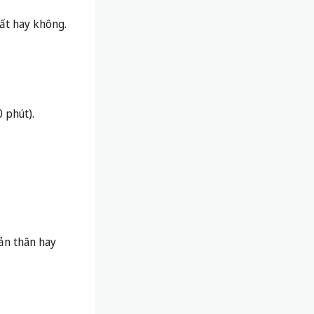
hất hay không.
0 phút).
bản thân hay