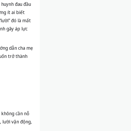
 huynh đau đầu
ng ít ai biết
“lười” đó là mất
ình gây áp lực
 hướng dẫn cha mẹ
uốn trở thành
à không cần nỗ
, lười vận động,