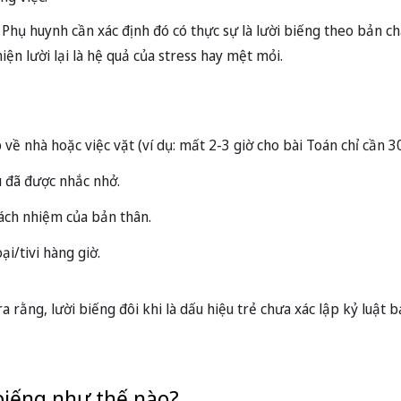
 Phụ huynh cần xác định đó có thực sự là lười biếng theo bản c
iện lười lại là hệ quả của stress hay mệt mỏi.
 về nhà hoặc việc vặt (ví dụ: mất 2-3 giờ cho bài Toán chỉ cần 3
 đã được nhắc nhở.
rách nhiệm của bản thân.
i/tivi hàng giờ.
ra rằng, lười biếng đôi khi là dấu hiệu trẻ chưa xác lập kỷ luật 
 biếng như thế nào?