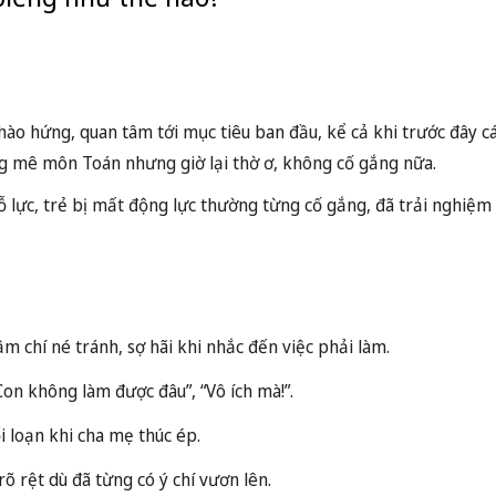
 hào hứng, quan tâm tới mục tiêu ban đầu, kể cả khi trước đây c
ng mê môn Toán nhưng giờ lại thờ ơ, không cố gắng nữa.
ỗ lực, trẻ bị mất động lực thường từng cố gắng, đã trải nghiệm 
m chí né tránh, sợ hãi khi nhắc đến việc phải làm.
on không làm được đâu”, “Vô ích mà!”.
i loạn khi cha mẹ thúc ép.
õ rệt dù đã từng có ý chí vươn lên.