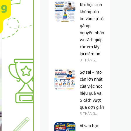
Khi học sinh
không còn
tin vào sự cố
gắng:
nguyên nhân
và cách giúp
các em lấy
lại niềm tin
3 THÁNG
TRƯỚC
Sợ sai – rào
cản lớn nhất
của việc học
hiệu quả và
5 cách vượt
qua đơn giản
3 THÁNG
TRƯỚC
Vì sao học