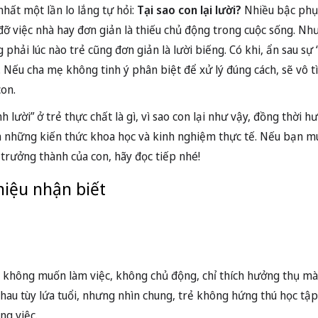
nhất một lần lo lắng tự hỏi:
Tại sao con lại lười?
Nhiều bậc phụ
 đỡ việc nhà hay đơn giản là thiếu chủ động trong cuộc sống. Như
 phải lúc nào trẻ cũng đơn giản là lười biếng. Có khi, ẩn sau sự 
 Nếu cha mẹ không tinh ý phân biệt để xử lý đúng cách, sẽ vô t
con.
h lười” ở trẻ thực chất là gì, vì sao con lại như vậy, đồng thời
n những kiến thức khoa học và kinh nghiệm thực tế. Nếu bạn m
 trưởng thành của con, hãy đọc tiếp nhé!
 hiệu nhận biết
ái không muốn làm việc, không chủ động, chỉ thích hưởng thụ m
 nhau tùy lứa tuổi, nhưng nhìn chung, trẻ không hứng thú học tập
ng việc.