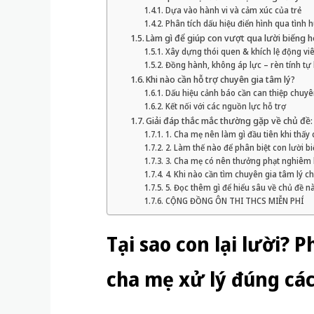
Dựa vào hành vi và cảm xúc của trẻ
Phân tích dấu hiệu điển hình qua tình 
Làm gì để giúp con vượt qua lười biếng h
Xây dựng thói quen & khích lệ động vi
Đồng hành, không áp lực – rèn tính tự 
Khi nào cần hỗ trợ chuyên gia tâm lý?
Dấu hiệu cảnh báo cần can thiệp chuyê
Kết nối với các nguồn lực hỗ trợ
Giải đáp thắc mắc thường gặp về chủ đề: T
1. Cha mẹ nên làm gì đầu tiên khi thấy 
2. Làm thế nào để phân biệt con lười b
3. Cha mẹ có nên thưởng phạt nghiêm 
4. Khi nào cần tìm chuyên gia tâm lý c
5. Đọc thêm gì để hiểu sâu về chủ đề n
CỘNG ĐỒNG ÔN THI THCS MIỄN PHÍ
Tại sao con lại lười? 
cha mẹ xử lý đúng cá