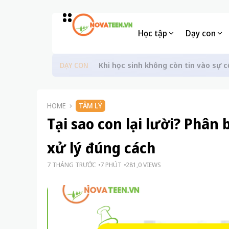
Học tập
Dạy con
Khi học sinh không còn tin vào sự c
DẠY CON
HOME
TÂM LÝ
Tại sao con lại lười? Phân
xử lý đúng cách
7 THÁNG TRƯỚC
7 PHÚT
281,0 VIEWS