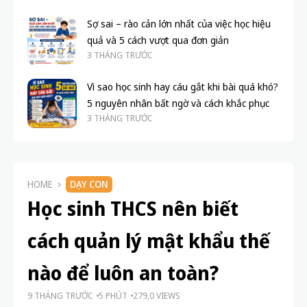
Sợ sai – rào cản lớn nhất của việc học hiệu
quả và 5 cách vượt qua đơn giản
3 THÁNG TRƯỚC
Vì sao học sinh hay cáu gắt khi bài quá khó?
5 nguyên nhân bất ngờ và cách khắc phục
3 THÁNG TRƯỚC
HOME
DẠY CON
Học sinh THCS nên biết
cách quản lý mật khẩu thế
nào để luôn an toàn?
9 THÁNG TRƯỚC
5 PHÚT
279,0 VIEWS