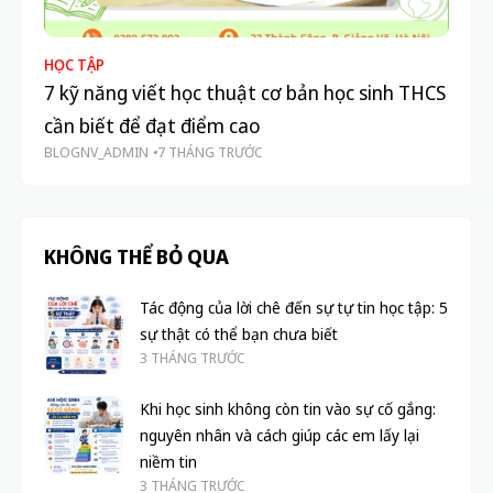
HỌC TẬP
PH
7 kỹ năng viết học thuật cơ bản học sinh THCS
Họ
cần biết để đạt điểm cao
hợ
BLOGNV_ADMIN
7 THÁNG TRƯỚC
BL
KHÔNG THỂ BỎ QUA
Tác động của lời chê đến sự tự tin học tập: 5
sự thật có thể bạn chưa biết
3 THÁNG TRƯỚC
Khi học sinh không còn tin vào sự cố gắng:
nguyên nhân và cách giúp các em lấy lại
niềm tin
3 THÁNG TRƯỚC