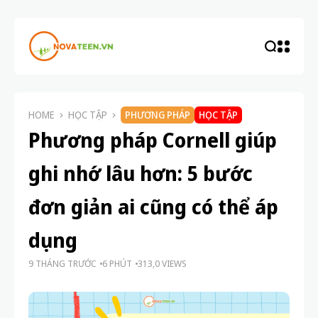
HOME
HỌC TẬP
PHƯƠNG PHÁP
HỌC TẬP
Phương pháp Cornell giúp
ghi nhớ lâu hơn: 5 bước
đơn giản ai cũng có thể áp
dụng
9 THÁNG TRƯỚC
6 PHÚT
313,0 VIEWS