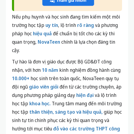
Nếu phụ huynh và học sinh đang tìm kiếm một môi
trường học tập
uy tín
, lộ trình
rõ ràng
và phương
pháp học
hiệu quả
để chuẩn bị tốt cho các kỳ thi
quan trọng,
NovaTeen
chính là lựa chọn đáng tin
cậy.
Tự hào là đơn vị giáo dục được Bộ GD&ĐT công
nhận, với hơn
10 năm
kinh nghiệm đồng hành cùng
10.000+
học sinh trên toàn quốc, NovaTeen quy tụ
đội ngũ
giáo viên giỏi
đến từ các trường chuyên, áp
dụng phương pháp giảng dạy
hiện đại
và lộ trình
học tập
khoa học.
Trung tâm mang đến môi trường
học tập
thân thiện, sáng tạo và hiệu quả,
giúp học
sinh tự tin chinh phục các kỳ thi quan trọng và
hướng tới mục tiêu
đỗ vào các trường THPT công