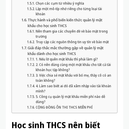
Chọn các cụm từ nhiều ý nghĩa
Lập một mô-típ nhớ riêng cho từng loại tài
khoản
Thực hành và phổ biến kiến thức quản lý mật
khẩu cho học sinh THCS
Nên tham gia các chuyên đề về bảo mật trong
trường
Truy cập các nguồn thông tin uy tín về bảo mật
Giải đáp thắc mắc thường gặp về quản lý mật
khẩu dành cho học sinh THCS
1. Nếu lỡ quên mật khẩu thì phải làm gì?
2. Có nên dùng cùng một mật khẩu cho tất cả tài
khoản học tập không?
3. Việc chia sẻ mật khẩu với bố mẹ, thầy cô có an
toàn không?
4. Làm sao biết ai đó đã xâm nhập vào tài khoản
mình?
5. Công cụ quản lý mật khẩu miễn phí nào dễ
dùng?
CỘNG ĐỒNG ÔN THI THCS MIỄN PHÍ
Học sinh THCS nên biết