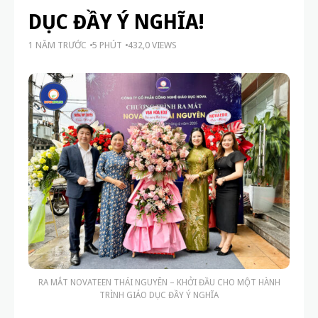
DỤC ĐẦY Ý NGHĨA!
1 NĂM TRƯỚC
5 PHÚT
432,0 VIEWS
RA MẮT NOVATEEN THÁI NGUYÊN – KHỞI ĐẦU CHO MỘT HÀNH
TRÌNH GIÁO DỤC ĐẦY Ý NGHĨA