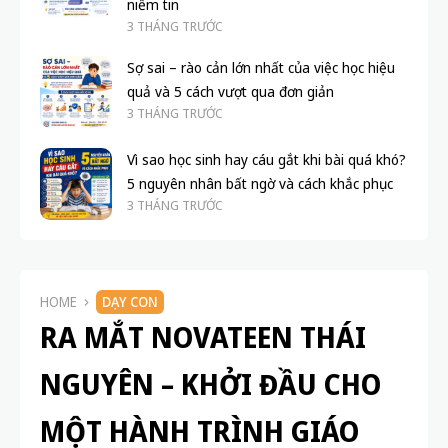
niềm tin
3 THÁNG TRƯỚC
Sợ sai – rào cản lớn nhất của việc học hiệu
quả và 5 cách vượt qua đơn giản
3 THÁNG TRƯỚC
Vì sao học sinh hay cáu gắt khi bài quá khó?
5 nguyên nhân bất ngờ và cách khắc phục
3 THÁNG TRƯỚC
HOME
DẠY CON
RA MẮT NOVATEEN THÁI
NGUYÊN – KHỞI ĐẦU CHO
MỘT HÀNH TRÌNH GIÁO