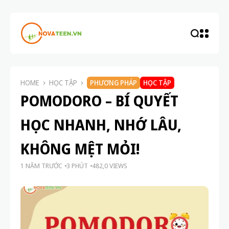
HOME
HỌC TẬP
PHƯƠNG PHÁP
HỌC TẬP
POMODORO – BÍ QUYẾT
HỌC NHANH, NHỚ LÂU,
KHÔNG MỆT MỎI!
1 NĂM TRƯỚC
3 PHÚT
482,0 VIEWS