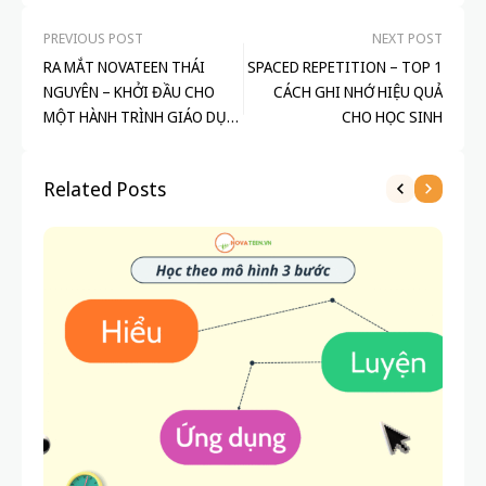
PREVIOUS POST
NEXT POST
RA MẮT NOVATEEN THÁI
SPACED REPETITION – TOP 1
NGUYÊN – KHỞI ĐẦU CHO
CÁCH GHI NHỚ HIỆU QUẢ
MỘT HÀNH TRÌNH GIÁO DỤC
CHO HỌC SINH
ĐẦY Ý NGHĨA!
Related Posts