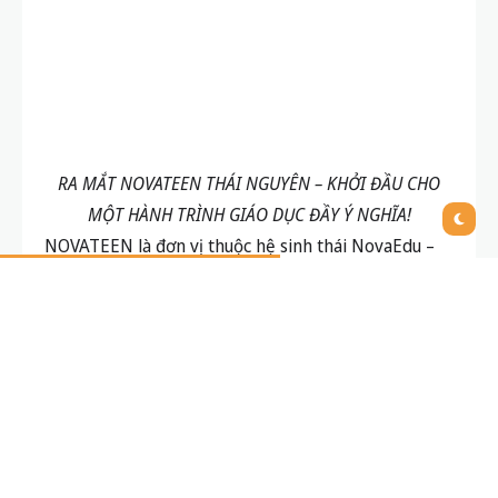
thi hiệu quả, phát triển toàn diện, chú trọng tư duy,
kỹ năng sống và tinh thần học tập chủ động cho
học sinh THCS & THPT.
Tại chương trình ra mắt NovaTeen Thái Nguyên
vinh dự được đón tiếp các vị lãnh đạo Tỉnh ủy Thái
Nguyên, các lãnh đạo Sở Giáo dục & Đào tạo tỉnh
Thái Nguyên, các thầy cô là Hiệu trưởng, Hiệu phó,
tổ trưởng chuyên môn các trường THCS – THPT của
tỉnh Thái Nguyên, cùng nhiều đối tác, chuyên gia
giáo dục đến từ Hải Phòng, Thanh Hóa, Thái
Nguyên…, các nhà báo đến đưa tin và các phụ
huynh, các em học sinh đến tham dự. Sự hiện diện
của các vị đại biểu, các vị khách quý là minh chứng
cho sự quan tâm sâu sắc của các cấp, ngành và cộng