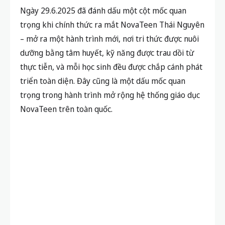
Ngày 29.6.2025 đã đánh dấu một cột mốc quan
trọng khi chính thức ra mắt NovaTeen Thái Nguyên
– mở ra một hành trình mới, nơi tri thức được nuôi
dưỡng bằng tâm huyết, kỹ năng được trau dồi từ
thực tiễn, và mỗi học sinh đều được chắp cánh phát
triển toàn diện. Đây cũng là một dấu mốc quan
trọng trong hành trình mở rộng hệ thống giáo dục
NovaTeen trên toàn quốc.
RA MẮT NOVATEEN THÁI NGUYÊN – KHỞI ĐẦU CHO
MỘT HÀNH TRÌNH GIÁO DỤC ĐẦY Ý NGHĨA!
NOVATEEN là đơn vị thuộc hệ sinh thái NovaEdu –
đơn vị đồng hành cùng Bộ GD&ĐT triển khai Đề án
1665. Với 6 chi nhánh trên toàn quốc, NovaTeen
cung cấp chương trình đào tạo cá nhân hóa, luyện