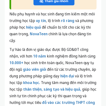
Nếu phụ huynh và học sinh đang tìm kiếm một môi
trường học tập
uy tín
, lộ trình
rõ ràng
và phương
pháp học
hiệu quả
để chuẩn bị tốt cho các kỳ thi
quan trọng,
NovaTeen
chính là lựa chọn đáng tin
cậy.
Tự hào là đơn vị giáo dục được Bộ GD&ĐT công
nhận, với hơn
10 năm
kinh nghiệm đồng hành cùng
10.000+
học sinh trên toàn quốc, NovaTeen quy tụ
đội ngũ
giáo viên giỏi
đến từ các trường chuyên, áp
dụng phương pháp giảng dạy
hiện đại
và lộ trình
học tập
khoa học.
Trung tâm mang đến môi trường
học tập
thân thiện, sáng tạo và hiệu quả,
giúp học
sinh tự tin chinh phục các kỳ thi quan trọng và
hướng tới mục tiêu
đỗ vào các trường THPT công