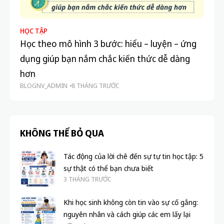
HỌC TẬP
HỌ
Học theo mô hình 3 bước: hiểu – luyện – ứng
Cá
dụng giúp bạn nắm chắc kiến thức dễ dàng
bí
BL
hơn
BLOGNV_ADMIN
8 THÁNG TRƯỚC
KHÔNG THỂ BỎ QUA
Tác động của lời chê đến sự tự tin học tập: 5
sự thật có thể bạn chưa biết
3 THÁNG TRƯỚC
Khi học sinh không còn tin vào sự cố gắng:
nguyên nhân và cách giúp các em lấy lại