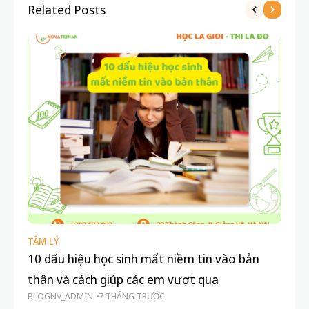
Related Posts
TÂM LÝ
TÂ
10 dấu hiệu học sinh mất niềm tin vào bản
Vì
thân và cách giúp các em vượt qua
th
BLOGNV_ADMIN
7 THÁNG TRƯỚC
BL