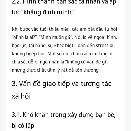
2.2. Hình thành bản sắc cá nhân và áp
lực “khẳng định mình”
Khi bước vào tuổi thiếu niên, các em bắt đầu tự hỏi
“Mình là ai?”, “Mình muốn gì?”. Nỗi lo về ngoại hình,
học lực, tài năng, sự khác biệt… dẫn đến stress dù
không bị ép học. Một số em chọn cách im lặng, ít
chia sẻ, dễ bị ngộ nhận là “không có vấn đề gì”,
nhưng thực chất tâm lý rất dễ tổn thương.
3. Vấn đề giao tiếp và tương tác
xã hội
3.1. Khó khăn trong xây dựng bạn bè,
bị cô lập