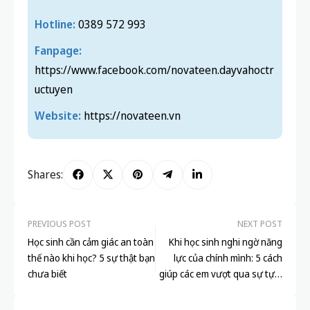
Hotline:
0389 572 993
Fanpage:
https://www.facebook.com/novateen.dayvahoctr
uctuyen
Website:
https://novateen.vn
Shares:
PREVIOUS POST
NEXT POST
Học sinh cần cảm giác an toàn
Khi học sinh nghi ngờ năng
thế nào khi học? 5 sự thật bạn
lực của chính mình: 5 cách
chưa biết
giúp các em vượt qua sự tự ti
và bứt phá trong học tập