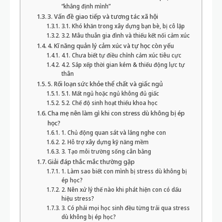
“khẳng định mình”
3. Vấn đề giao tiếp và tương tác xã hội
3.1. Khó khăn trong xây dựng bạn bè, bị cô lập
3.2. Mâu thuẫn gia đình và thiếu kết nối cảm xúc
4. Kĩ năng quản lý cảm xúc và tự học còn yếu
4.1. Chưa biết tự điều chỉnh cảm xúc tiêu cực
4.2. Sắp xếp thời gian kém & thiếu động lực tự
thân
5. Rối loạn sức khỏe thể chất và giấc ngủ
5.1. Mất ngủ hoặc ngủ không đủ giấc
5.2. Chế độ sinh hoạt thiếu khoa học
Cha mẹ nên làm gì khi con stress dù không bị ép
học?
1. Chủ động quan sát và lắng nghe con
2. Hỗ trợ xây dựng kỹ năng mềm
3. Tạo môi trường sống cân bằng
Giải đáp thắc mắc thường gặp
1. Làm sao biết con mình bị stress dù không bị
ép học?
2. Nên xử lý thế nào khi phát hiện con có dấu
hiệu stress?
3. Có phải mọi học sinh đều từng trải qua stress
dù không bị ép học?