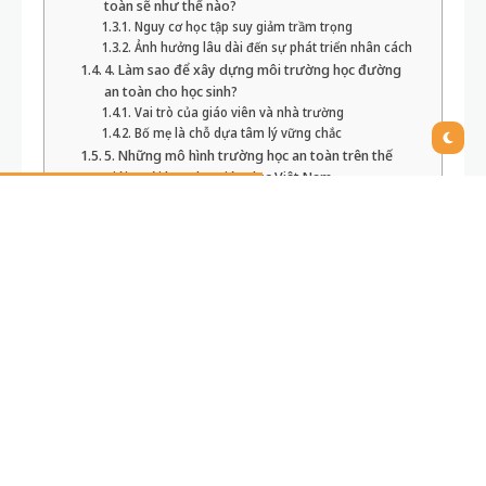
toàn sẽ như thế nào?
Nguy cơ học tập suy giảm trầm trọng
Ảnh hưởng lâu dài đến sự phát triển nhân cách
4. Làm sao để xây dựng môi trường học đường
an toàn cho học sinh?
Vai trò của giáo viên và nhà trường
Bố mẹ là chỗ dựa tâm lý vững chắc
5. Những mô hình trường học an toàn trên thế
giới – Bài học cho giáo dục Việt Nam
Mô hình “Trường học thân thiện, học sinh tích
cực”
Kết nối phụ huynh – giáo viên – chuyên gia tâm
lý
Giải đáp thắc mắc thường gặp về cảm giác an
toàn của học sinh khi học
Câu 1: Cảm giác an toàn quan trọng như thế
nào đối với việc học của học sinh?
Câu 2: Làm sao nhận biết con mình thiếu an
toàn khi đến lớp?
Câu 3: Giáo viên nên làm gì để tạo cảm giác an
toàn cho học sinh?
Câu 4: Điều gì phụ huynh nên làm nếu con mình
bị bắt nạt ở trường?
Câu 5: Tôi có thể tìm thêm thông tin ở đâu?