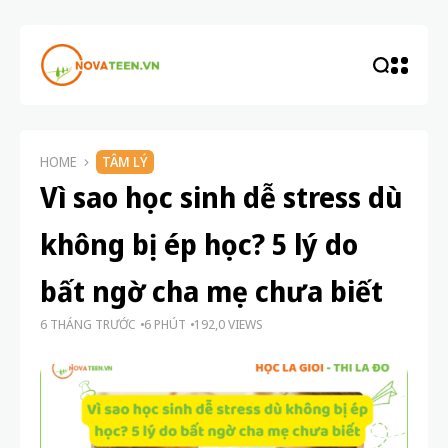
HOME
TÂM LÝ
Vì sao học sinh dễ stress dù
không bị ép học? 5 lý do
bất ngờ cha mẹ chưa biết
6 THÁNG TRƯỚC
6 PHÚT
192,0 VIEWS