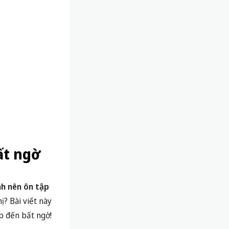
ất ngờ
nh nên ôn tập
? Bài viết này
ập đến bất ngờ!