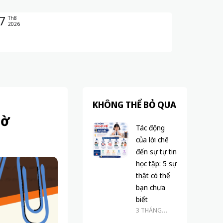
7
Th8
2026
KHÔNG THỂ BỎ QUA
gờ
Tác động
của lời chê
đến sự tự tin
học tập: 5 sự
thật có thể
bạn chưa
biết
3 THÁNG
TRƯỚC