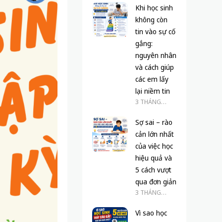
Khi học sinh
không còn
tin vào sự cố
gắng:
nguyên nhân
và cách giúp
các em lấy
lại niềm tin
3 THÁNG
TRƯỚC
Sợ sai – rào
cản lớn nhất
của việc học
hiệu quả và
5 cách vượt
qua đơn giản
3 THÁNG
TRƯỚC
Vì sao học