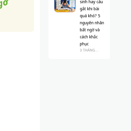
sinh hay cáu
gắt khi bài
quá khó? 5
nguyên nhân
bất ngờ và
cách khắc
phục
3 THÁNG
TRƯỚC