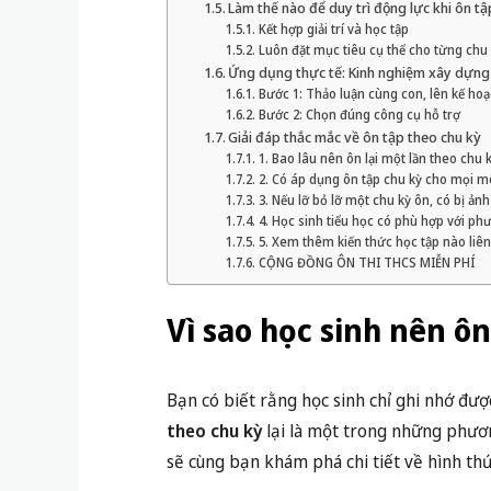
Làm thế nào để duy trì động lực khi ôn tậ
Kết hợp giải trí và học tập
Luôn đặt mục tiêu cụ thể cho từng chu
Ứng dụng thực tế: Kinh nghiệm xây dựng l
Bước 1: Thảo luận cùng con, lên kế ho
Bước 2: Chọn đúng công cụ hỗ trợ
Giải đáp thắc mắc về ôn tập theo chu kỳ
1. Bao lâu nên ôn lại một lần theo chu 
2. Có áp dụng ôn tập chu kỳ cho mọi 
3. Nếu lỡ bỏ lỡ một chu kỳ ôn, có bị ả
4. Học sinh tiểu học có phù hợp với p
5. Xem thêm kiến thức học tập nào liê
CỘNG ĐỒNG ÔN THI THCS MIỄN PHÍ
Vì sao học sinh nên ôn
Bạn có biết rằng học sinh chỉ ghi nhớ đư
theo chu kỳ
lại là một trong những phươn
sẽ cùng bạn khám phá chi tiết về hình thức