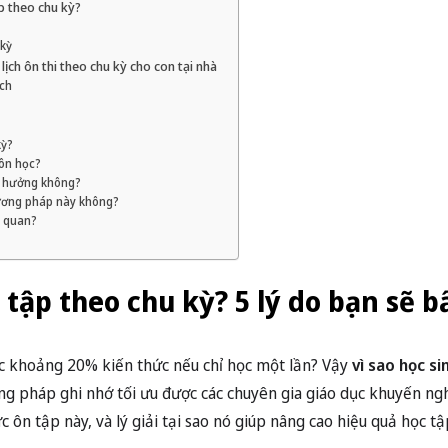
p theo chu kỳ?
 kỳ
ịch ôn thi theo chu kỳ cho con tại nhà
ạch
kỳ?
môn học?
nh hưởng không?
hương pháp này không?
n quan?
 tập theo chu kỳ? 5 lý do bạn sẽ b
ợc khoảng 20% kiến thức nếu chỉ học một lần? Vậy
vì sao học si
g pháp ghi nhớ tối ưu được các chuyên gia giáo dục khuyến nghị
 ôn tập này, và lý giải tại sao nó giúp nâng cao hiệu quả học t