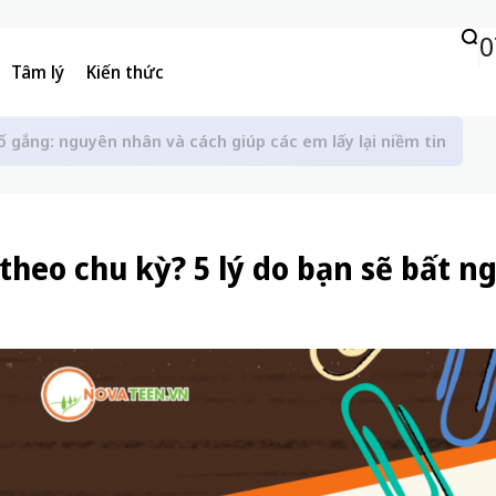
0
Tâm lý
Kiến thức
ố gắng: nguyên nhân và cách giúp các em lấy lại niềm tin
 theo chu kỳ? 5 lý do bạn sẽ bất n