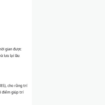
hời gian được
 lưu lại lâu
5), cho rằng trí
i điểm giúp trí