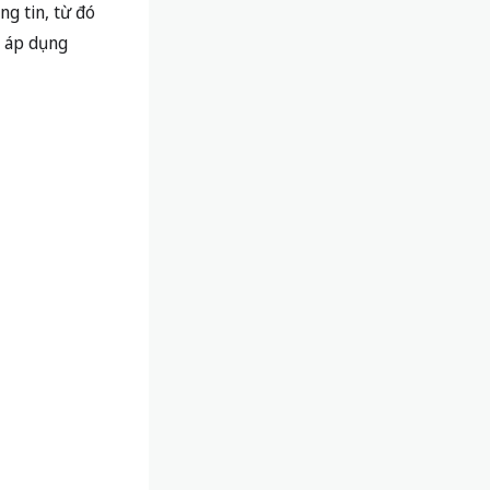
ng tin, từ đó
h áp dụng