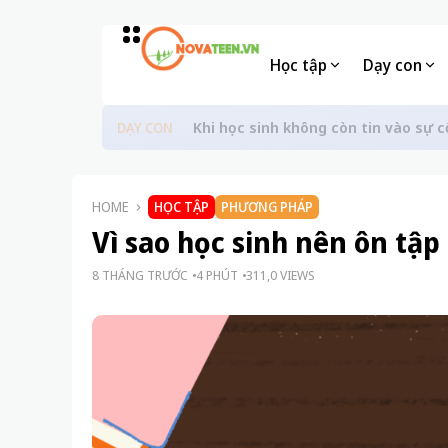
Học tập
Dạy con
Khi học sinh không còn tin vào sự c
DẠY CON
HOME
HỌC TẬP
PHƯƠNG PHÁP
Vì sao học sinh nên ôn tập
8 THÁNG TRƯỚC
4 PHÚT
311,0 VIEWS