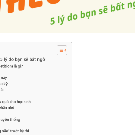
 5 lý do bạn sẽ bất ngờ
tition) là gì?
 này
hu kỳ
bài
u quả cho học sinh
 phần nhỏ
truyền thống
 não” trước kỳ thi