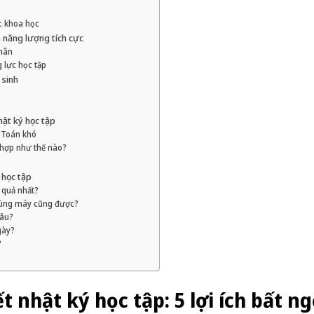
c khoa học
n năng lượng tích cực
nhân
 lực học tập
 sinh
hật ký học tập
n Toán khó
 hợp như thế nào?
 học tập
u quả nhất?
 dùng máy cũng được?
đâu?
gày?
?
ết nhật ký học tập: 5 lợi ích bất n