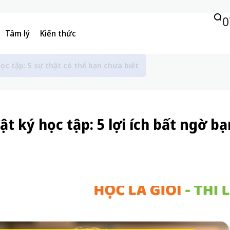
0
Tâm lý
Kiến thức
ố gắng: nguyên nhân và cách giúp các em lấy lại niềm tin
ật ký học tập: 5 lợi ích bất ngờ b