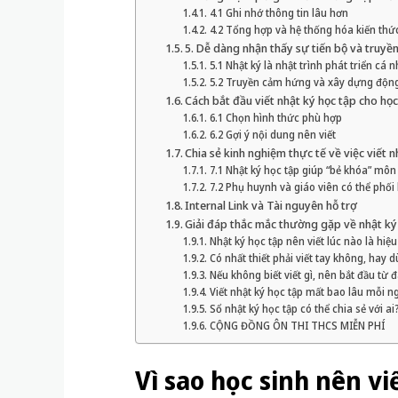
4.1 Ghi nhớ thông tin lâu hơn
4.2 Tổng hợp và hệ thống hóa kiến thứ
5. Dễ dàng nhận thấy sự tiến bộ và truyề
5.1 Nhật ký là nhật trình phát triển cá 
5.2 Truyền cảm hứng và xây dựng động
Cách bắt đầu viết nhật ký học tập cho học
6.1 Chọn hình thức phù hợp
6.2 Gợi ý nội dung nên viết
Chia sẻ kinh nghiệm thực tế về việc viết n
7.1 Nhật ký học tập giúp “bẻ khóa” mô
7.2 Phụ huynh và giáo viên có thể phối
Internal Link và Tài nguyên hỗ trợ
Giải đáp thắc mắc thường gặp về nhật ký
Nhật ký học tập nên viết lúc nào là hiệ
Có nhất thiết phải viết tay không, hay
Nếu không biết viết gì, nên bắt đầu từ 
Viết nhật ký học tập mất bao lâu mỗi n
Sổ nhật ký học tập có thể chia sẻ với ai
CỘNG ĐỒNG ÔN THI THCS MIỄN PHÍ
Vì sao học sinh nên vi