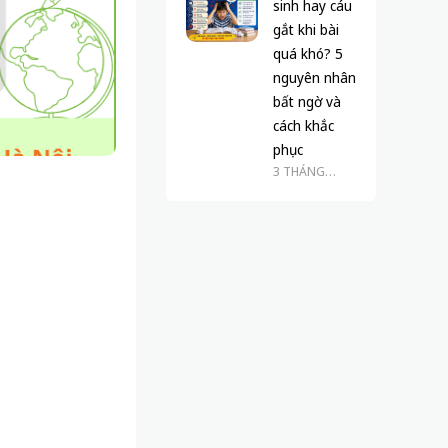
sinh hay cáu
gắt khi bài
quá khó? 5
nguyên nhân
bất ngờ và
cách khắc
phục
3 THÁNG
TRƯỚC