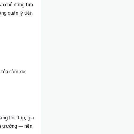
 và chủ động tìm
àng quản lý tiến
i tỏa cảm xúc
ẳng học tập, gia
ến trường — nền