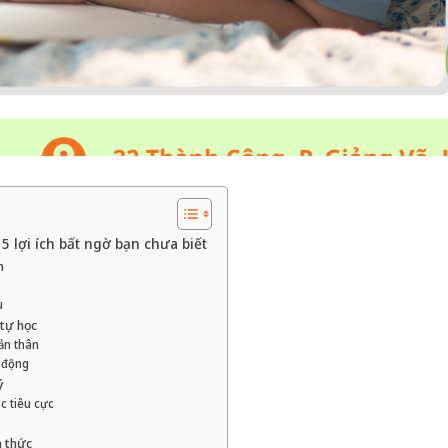
 5 lợi ích bất ngờ bạn chưa biết
n
u
 tự học
bản thân
ủ động
ý
úc tiêu cực
n thức