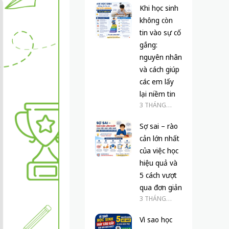
Khi học sinh
không còn
tin vào sự cố
gắng:
nguyên nhân
và cách giúp
các em lấy
lại niềm tin
3 THÁNG
TRƯỚC
Sợ sai – rào
cản lớn nhất
của việc học
hiệu quả và
5 cách vượt
qua đơn giản
3 THÁNG
TRƯỚC
Vì sao học