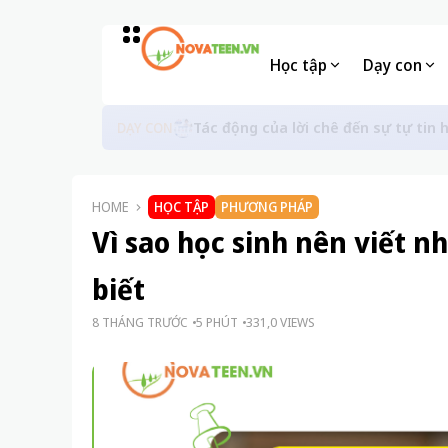
Học tập
Dạy con
Khi học sinh không còn tin vào sự c
DẠY CON
HOME
HỌC TẬP
PHƯƠNG PHÁP
Vì sao học sinh nên viết nh
biết
8 THÁNG TRƯỚC
5 PHÚT
331,0 VIEWS