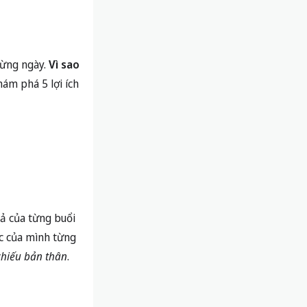
 từng ngày.
Vì sao
hám phá 5 lợi ích
uả của từng buổi
úc của mình từng
chiếu bản thân
.