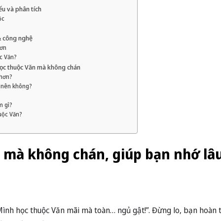
ểu và phân tích
ộc
 & công nghệ
hơn
ộc Văn?
học thuộc Văn mà không chán
 hơn?
 nên không?
m gì?
uộc Văn?
 mà không chán, giúp bạn nhớ lâ
Mình học thuộc Văn mãi mà toàn… ngủ gật!”. Đừng lo, bạn hoàn 