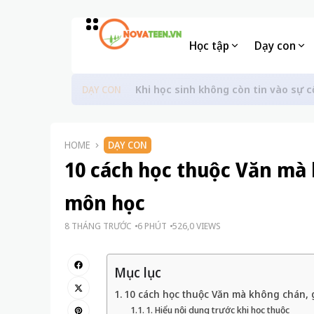
Học tập
Dạy con
Khi học sinh không còn tin vào sự c
DẠY CON
HOME
DẠY CON
10 cách học thuộc Văn mà 
môn học
8 THÁNG TRƯỚC
6 PHÚT
526,0 VIEWS
Mục lục
10 cách học thuộc Văn mà không chán, 
1. Hiểu nội dung trước khi học thuộc