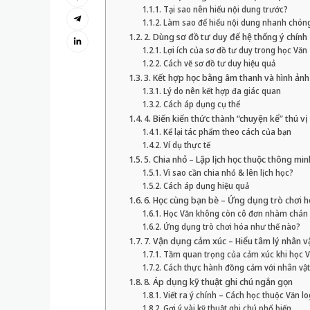
Tại sao nên hiểu nội dung trước?
Làm sao để hiểu nội dung nhanh chón
2. Dùng sơ đồ tư duy để hệ thống ý chính
Lợi ích của sơ đồ tư duy trong học Văn
Cách vẽ sơ đồ tư duy hiệu quả
3. Kết hợp học bằng âm thanh và hình ảnh
Lý do nên kết hợp đa giác quan
Cách áp dụng cụ thể
4. Biến kiến thức thành “chuyện kể” thú vị
Kể lại tác phẩm theo cách của bạn
Ví dụ thực tế
5. Chia nhỏ – Lập lịch học thuộc thông min
Vì sao cần chia nhỏ & lên lịch học?
Cách áp dụng hiệu quả
6. Học cùng bạn bè – Ứng dụng trò chơi 
Học Văn không còn cô đơn nhàm chán
Ứng dụng trò chơi hóa như thế nào?
7. Vận dụng cảm xúc – Hiểu tâm lý nhân v
Tầm quan trọng của cảm xúc khi học 
Cách thực hành đồng cảm với nhân vật
8. Áp dụng kỹ thuật ghi chú ngắn gọn
Viết ra ý chính – Cách học thuộc Văn lo
Gợi ý vài kỹ thuật ghi chú phổ biến