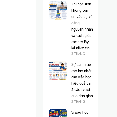
Khi học sinh
không còn
tin vào sự cố
gắng:
nguyên nhân
và cách giúp
các em lấy
lại niềm tin
3 THÁNG
TRƯỚC
Sợ sai – rào
cản lớn nhất
của việc học
hiệu quả và
5 cách vượt
qua đơn giản
3 THÁNG
TRƯỚC
Vì sao học