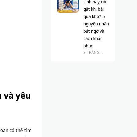
sinh hay cáu
gắt khi bài
quá khó? 5
nguyên nhân
bất ngờ và
cách khắc
phục
3 THÁNG
TRƯỚC
u và yêu
toàn có thể tìm