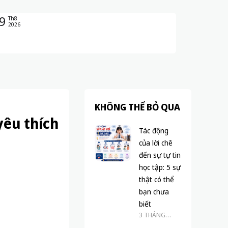
9
Th8
2026
KHÔNG THỂ BỎ QUA
yêu thích
Tác động
của lời chê
đến sự tự tin
học tập: 5 sự
thật có thể
bạn chưa
biết
3 THÁNG
TRƯỚC