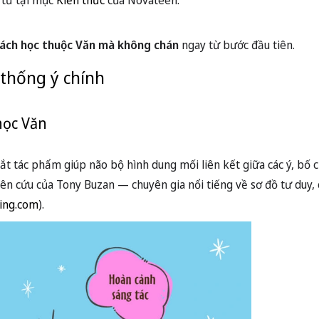
 từ tại mục
Kiến thức
của Novateen.
ách học thuộc Văn mà không chán
ngay từ bước đầu tiên.
 thống ý chính
học Văn
t tác phẩm giúp não bộ hình dung mối liên kết giữa các ý, bố 
iên cứu của Tony Buzan — chuyên gia nổi tiếng về sơ đồ tư duy,
ing.com
).