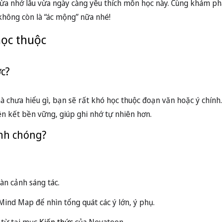
vừa nhớ lâu vừa ngày càng yêu thích môn học này. Cùng khám ph
không còn là “ác mộng” nữa nhé!
học thuộc
c?
 chưa hiểu gì, bạn sẽ rất khó học thuộc đoạn văn hoặc ý chính.
iên kết bền vững, giúp ghi nhớ tự nhiên hơn.
nh chóng?
àn cảnh sáng tác.
ind Map để nhìn tổng quát các ý lớn, ý phụ.