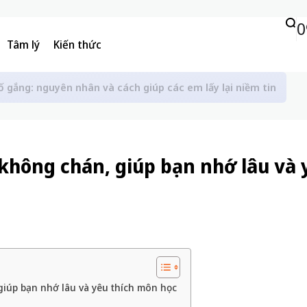
0
Tâm lý
Kiến thức
ố gắng: nguyên nhân và cách giúp các em lấy lại niềm tin
không chán, giúp bạn nhớ lâu và 
giúp bạn nhớ lâu và yêu thích môn học