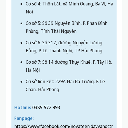
sinh tự tin chinh phục các kỳ thi quan trọng và
hướng tới mục tiêu
đỗ vào các trường THPT công
lập
trên toàn quốc.
ĐỊA CHỈ CÁC CƠ SỞ CỦA NOVATEEN
Cơ sở 1: Số 22 Thành Công, P. Giảng Võ, Hà
Nội
Cơ sở 2: BT1.16 khu đô thị chức năng Tây
Mỗ, P. Tây Mỗ, Hà Nội
Cơ sở 3: 70D Quang Tiến, P. Đại Mỗ, Hà Nội
Cơ sở 4: Thôn Lặt, xã Minh Quang, Ba Vì, Hà
Nội
Cơ sở 5: Số 39 Nguyễn Bính, P. Phan Đình
Phùng, Tỉnh Thái Nguyên