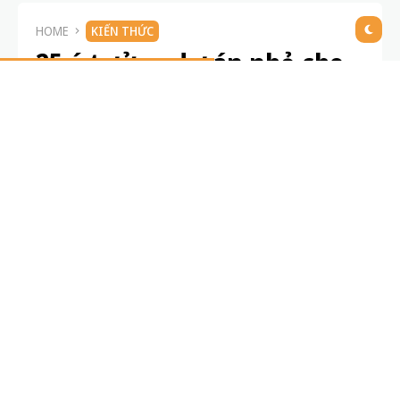
Khi học sinh không còn tin vào sự cố gắng:
nguyên nhân và cách giúp các em lấy lại
niềm tin
3 THÁNG TRƯỚC
Sợ sai – rào cản lớn nhất của việc học hiệu
quả và 5 cách vượt qua đơn giản
3 THÁNG TRƯỚC
Vì sao học sinh hay cáu gắt khi bài quá khó?
5 nguyên nhân bất ngờ và cách khắc phục
3 THÁNG TRƯỚC
HOME
KIẾN THỨC
25 ý tưởng dự án nhỏ cho
học sinh cấp 2 giúp phát