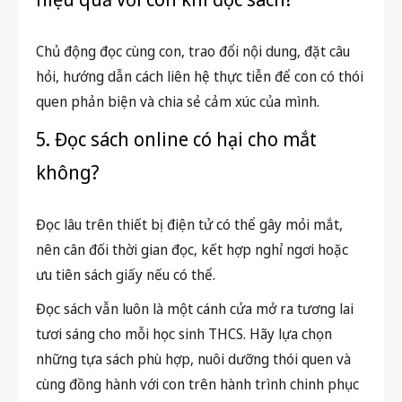
giúp nâng cao vốn từ và kỹ năng ngoại ngữ.
3. Cho học sinh đọc truyện tranh có
tốt không?
Truyện tranh hoặc sách tranh vẫn mang lại lợi ích
nếu có nội dung giáo dục, giúp giải trí, tăng khả
năng tư duy hình ảnh, nhưng nên kết hợp xen kẽ
với sách chữ.
4. Làm sao để phụ huynh đồng hành
hiệu quả với con khi đọc sách?
Chủ động đọc cùng con, trao đổi nội dung, đặt câu
hỏi, hướng dẫn cách liên hệ thực tiễn để con có thói
quen phản biện và chia sẻ cảm xúc của mình.