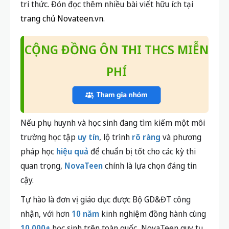
5. Đọc sách online có hại cho mắt
không?
Đọc lâu trên thiết bị điện tử có thể gây mỏi mắt,
nên cân đối thời gian đọc, kết hợp nghỉ ngơi hoặc
ưu tiên sách giấy nếu có thể.
Đọc sách vẫn luôn là một cánh cửa mở ra tương lai
tươi sáng cho mỗi học sinh THCS. Hãy lựa chọn
những tựa sách phù hợp, nuôi dưỡng thói quen và
cùng đồng hành với con trên hành trình chinh phục
tri thức. Đón đọc thêm nhiều bài viết hữu ích tại
trang chủ Novateen.vn
.
CỘNG ĐỒNG ÔN THI THCS MIỄN