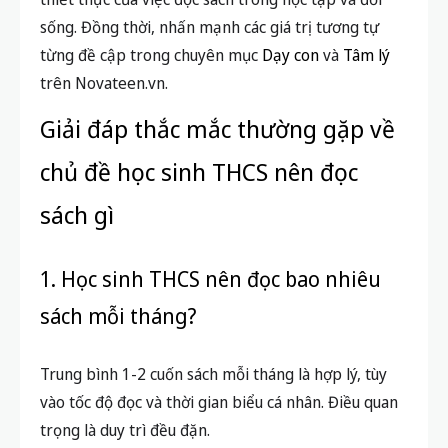
Làm gương và đồng hành cùng con
đọc sách
Phụ huynh nên cùng con tới hiệu sách, cùng đọc và
trò chuyện về nội dung mỗi cuốn sách, khơi gợi
niềm cảm hứng và thói quen đọc sách bền vững.
Liên hệ thực tiễn khi chọn sách
Hãy liên hệ câu chuyện, bài học trong sách vào tình
huống thực tiễn giúp các bạn học sinh thấy ý nghĩa
thiết thực của việc đọc sách trong học tập và đời
sống. Đồng thời, nhấn mạnh các giá trị tương tự
từng đề cập trong chuyên mục
Dạy con
và
Tâm lý
trên Novateen.vn.