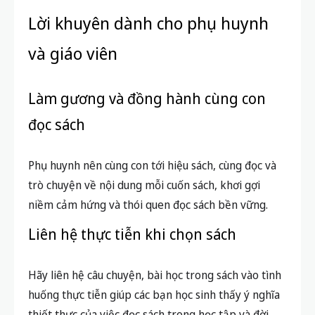
Đây là cách tuyệt vời giúp các bạn duy trì cảm hứng
đọc và giao lưu tư duy, cũng như dễ dàng hỏi đáp
những băn khoăn như “học sinh THCS nên đọc sách
gì” với bạn bè.
Tận dụng nguồn tài nguyên online
Website như
OverDrive
hoặc thư viện ebook miễn
phí là nơi học sinh có thể tải sách, nghe sách nói
phù hợp độ tuổi. Ngoài ra, hãy thường xuyên truy
cập các chuyên mục
Học tập
và
Kiến thức
để cập
nhật nhiều đầu sách hay.
Lời khuyên dành cho phụ huynh
và giáo viên