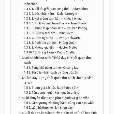
bản thân
1. Tôi tài giỏi, bạn cũng thế! – Adam Khoo
2. Đắc nhân tâm – Dale Carnegie
3. Hạt giống tâm hồn – Nhiều tác giả
4. Nhật ký của Anne Frank – Anne Frank
5. Muôn kiếp nhân sinh – Nguyên Phong
6. Hiểu về trái tim – Minh Niệm
7. Dám nghĩ lớn – David J. Schwartz
8. Tuổi thơ dữ dội – Phùng Quán
9. Không gia đình – Hector Malot
10. Nhà giả kim – Paulo Coelho
Lợi ích khi học sinh THCS duy trì thói quen đọc
sách
Tăng khả năng tự học và sáng tạo
Bồi đắp nhân cách và lòng trắc ẩn
Cách xây dựng thói quen đọc sách cho học sinh
THCS
Tham gia các câu lạc bộ đọc sách
Tận dụng nguồn tài nguyên online
Lời khuyên dành cho phụ huynh và giáo viên
Làm gương và đồng hành cùng con đọc sách
Liên hệ thực tiễn khi chọn sách
Giải đáp thắc mắc thường gặp về chủ đề học sinh