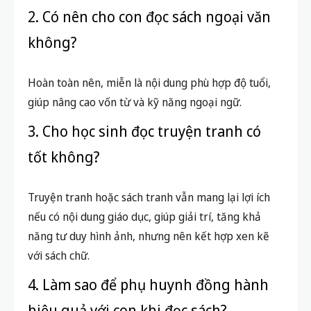
Giải đáp thắc mắc thường gặp về
chủ đề học sinh THCS nên đọc
sách gì
1. Học sinh THCS nên đọc bao nhiêu
sách mỗi tháng?
Trung bình 1-2 cuốn sách mỗi tháng là hợp lý, tùy
vào tốc độ đọc và thời gian biểu cá nhân. Điều quan
trọng là duy trì đều đặn.
2. Có nên cho con đọc sách ngoại văn
không?
Hoàn toàn nên, miễn là nội dung phù hợp độ tuổi,