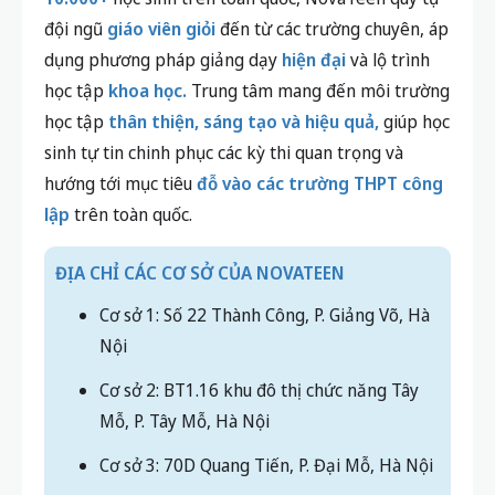
PHÍ
Nếu phụ huynh và học sinh đang tìm kiếm một môi
trường học tập
uy tín
, lộ trình
rõ ràng
và phương
pháp học
hiệu quả
để chuẩn bị tốt cho các kỳ thi
quan trọng,
NovaTeen
chính là lựa chọn đáng tin
cậy.
Tự hào là đơn vị giáo dục được Bộ GD&ĐT công
nhận, với hơn
10 năm
kinh nghiệm đồng hành cùng
10.000+
học sinh trên toàn quốc, NovaTeen quy tụ
đội ngũ
giáo viên giỏi
đến từ các trường chuyên, áp
dụng phương pháp giảng dạy
hiện đại
và lộ trình
học tập
khoa học.
Trung tâm mang đến môi trường
học tập
thân thiện, sáng tạo và hiệu quả,
giúp học