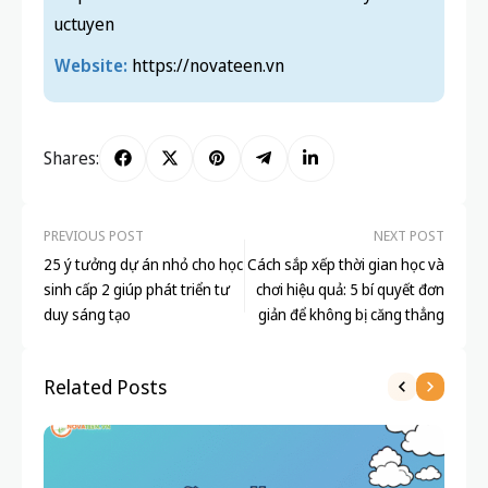
Cơ sở 6: Số 317, đường Nguyễn Lương
Bằng, P. Lê Thanh Nghị, TP Hải Phòng
Cơ sở 7: Số 14 đường Thụy Khuê, P. Tây Hồ,
Hà Nội
Cơ sở liên kết: 229A Hai Bà Trưng, P. Lê
Chân, Hải Phòng
Hotline:
0389 572 993
Fanpage:
https://www.facebook.com/novateen.dayvahoctr
uctuyen
Website:
https://novateen.vn