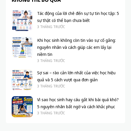
HỌC TẬP
HỌ
Kỹ Năng Làm Việc Nhóm: Chìa Khóa Phát
Tư
Triển Toàn Diện Cho Học Sinh
Tu
THU HUYỀN
1 NĂM TRƯỚC
TH
KHÔNG THỂ BỎ QUA
Tác động của lời chê đến sự tự tin học tập: 5
sự thật có thể bạn chưa biết
3 THÁNG TRƯỚC