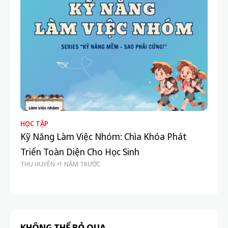
Shares:
PREVIOUS POST
NEXT POST
25 ý tưởng dự án nhỏ cho học
Cách sắp xếp thời gian học và
sinh cấp 2 giúp phát triển tư
chơi hiệu quả: 5 bí quyết đơn
duy sáng tạo
giản để không bị căng thẳng
Related Posts