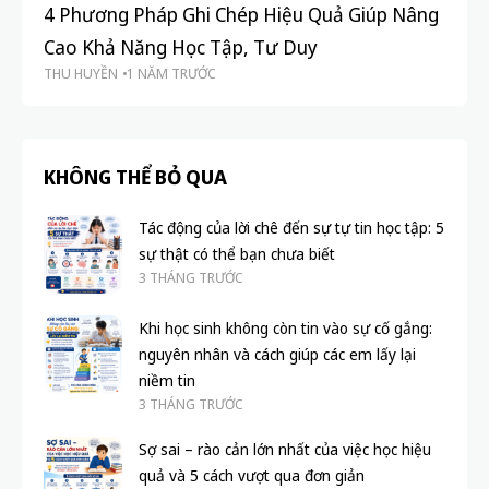
4 Phương Pháp Ghi Chép Hiệu Quả Giúp Nâng
Câ
Cao Khả Năng Học Tập, Tư Duy
ph
THU HUYỀN
1 NĂM TRƯỚC
TH
KHÔNG THỂ BỎ QUA
Tác động của lời chê đến sự tự tin học tập: 5
sự thật có thể bạn chưa biết
3 THÁNG TRƯỚC
Khi học sinh không còn tin vào sự cố gắng:
nguyên nhân và cách giúp các em lấy lại
niềm tin
3 THÁNG TRƯỚC
Sợ sai – rào cản lớn nhất của việc học hiệu
quả và 5 cách vượt qua đơn giản