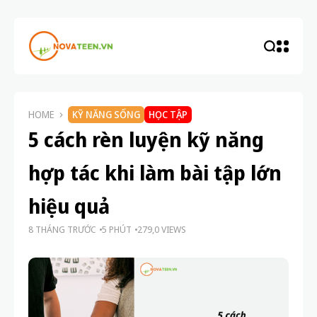
HOME
KỸ NĂNG SỐNG
HỌC TẬP
5 cách rèn luyện kỹ năng
hợp tác khi làm bài tập lớn
hiệu quả
8 THÁNG TRƯỚC
5 PHÚT
279,0 VIEWS