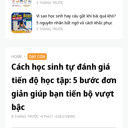
3 THÁNG TRƯỚC
Vì sao học sinh hay cáu gắt khi bài quá khó?
5 nguyên nhân bất ngờ và cách khắc phục
3 THÁNG TRƯỚC
HOME
DẠY CON
Cách học sinh tự đánh giá
tiến độ học tập: 5 bước đơn
giản giúp bạn tiến bộ vượt
bậc
8 THÁNG TRƯỚC
5 PHÚT
328,0 VIEWS