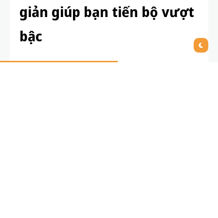
giản giúp bạn tiến bộ vượt
bậc
Trong quá trình học tập, việc tự đánh giá tiến độ cá
nhân đóng vai trò then chốt giúp học sinh nhận biết
khả năng, điều chỉnh kịp thời và đạt kết quả cao.
Cách học sinh tự đánh giá tiến độ học tập
không
chỉ giúp các bạn tự chủ trong rèn luyện mà còn xây
dựng tư duy độc lập cùng khả năng tự học suốt đời.
Bài viết dưới đây sẽ hướng dẫn bạn những bước cụ
thể, dễ áp dụng, kết hợp cả kinh nghiệm thực tế
lẫn kiến thức chuyên môn để nâng cao hiệu quả học
tập.
Vì sao tự đánh giá tiến độ học tập