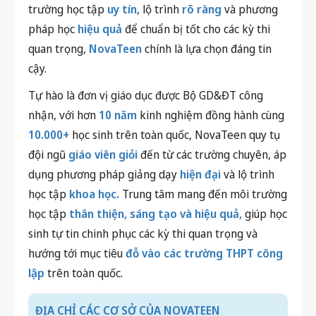
trường học tập
uy tín
, lộ trình
rõ ràng
và phương
pháp học
hiệu quả
để chuẩn bị tốt cho các kỳ thi
quan trọng,
NovaTeen
chính là lựa chọn đáng tin
cậy.
Tự hào là đơn vị giáo dục được Bộ GD&ĐT công
nhận, với hơn
10 năm
kinh nghiệm đồng hành cùng
10.000+
học sinh trên toàn quốc, NovaTeen quy tụ
đội ngũ
giáo viên giỏi
đến từ các trường chuyên, áp
dụng phương pháp giảng dạy
hiện đại
và lộ trình
học tập
khoa học.
Trung tâm mang đến môi trường
học tập
thân thiện, sáng tạo và hiệu quả,
giúp học
sinh tự tin chinh phục các kỳ thi quan trọng và
hướng tới mục tiêu
đỗ vào các trường THPT công
lập
trên toàn quốc.
ĐỊA CHỈ CÁC CƠ SỞ CỦA NOVATEEN