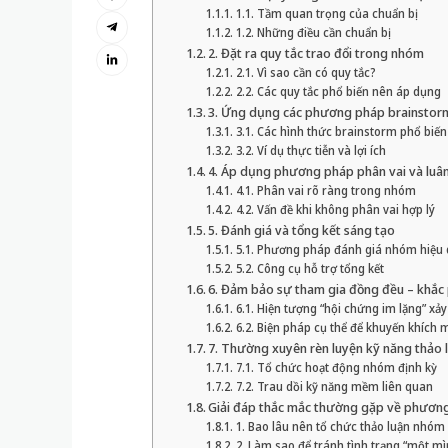
1.1. Tầm quan trọng của chuẩn bị
1.2. Những điều cần chuẩn bị
2. Đặt ra quy tắc trao đổi trong nhóm
2.1. Vì sao cần có quy tắc?
2.2. Các quy tắc phổ biến nên áp dụng
3. Ứng dụng các phương pháp brainstor
3.1. Các hình thức brainstorm phổ biến
3.2. Ví dụ thực tiễn và lợi ích
4. Áp dụng phương pháp phân vai và luân
4.1. Phân vai rõ ràng trong nhóm
4.2. Vấn đề khi không phân vai hợp lý
5. Đánh giá và tổng kết sáng tạo
5.1. Phương pháp đánh giá nhóm hiệu 
5.2. Công cụ hỗ trợ tổng kết
6. Đảm bảo sự tham gia đồng đều – khắc 
6.1. Hiện tượng “hội chứng im lặng” xảy
6.2. Biện pháp cụ thể để khuyến khích
7. Thường xuyên rèn luyện kỹ năng thảo
7.1. Tổ chức hoạt động nhóm định kỳ
7.2. Trau dồi kỹ năng mềm liên quan
Giải đáp thắc mắc thường gặp về phương
1. Bao lâu nên tổ chức thảo luận nhóm
2. Làm sao để tránh tình trạng “một m