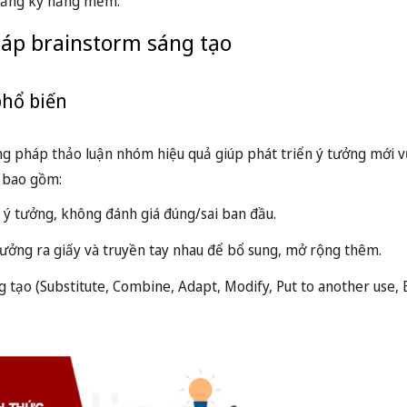
 tăng kỹ năng mềm.
áp brainstorm sáng tạo
phổ biến
g pháp thảo luận nhóm hiệu quả giúp phát triển ý tưởng mới vư
 bao gồm:
i ý tưởng, không đánh giá đúng/sai ban đầu.
 tưởng ra giấy và truyền tay nhau để bổ sung, mở rộng thêm.
g tạo (Substitute, Combine, Adapt, Modify, Put to another use, 