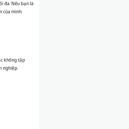
i đa. Nếu bạn là
m của mình.
oặc không tập
n nghiệp.