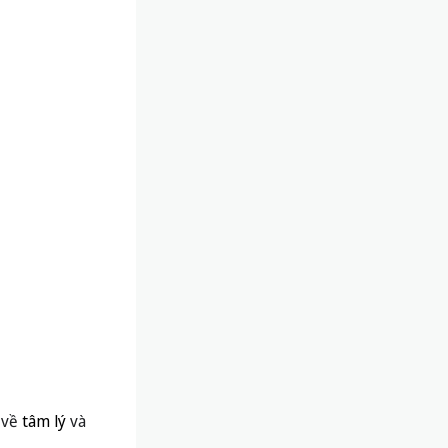
 về
tâm lý
và