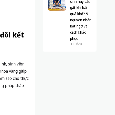
sinh hay cáu
gắt khi bài
quá khó? 5
nguyên nhân
bất ngờ và
đôi kết
cách khắc
phục
3 THÁNG
TRƯỚC
nh, sinh viên
 khóa vàng giúp
hóm sao cho thực
ương pháp thảo