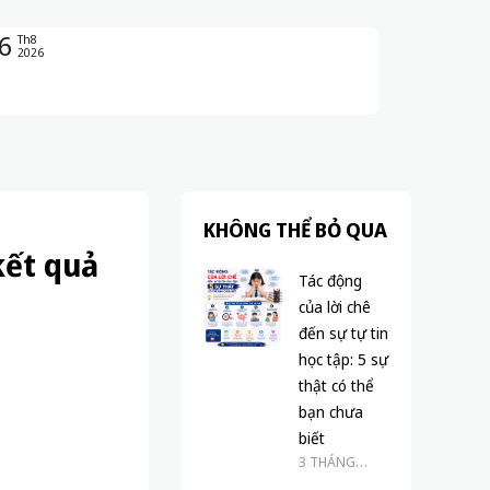
6
Th8
2026
KHÔNG THỂ BỎ QUA
kết quả
Tác động
của lời chê
đến sự tự tin
học tập: 5 sự
thật có thể
bạn chưa
biết
3 THÁNG
TRƯỚC