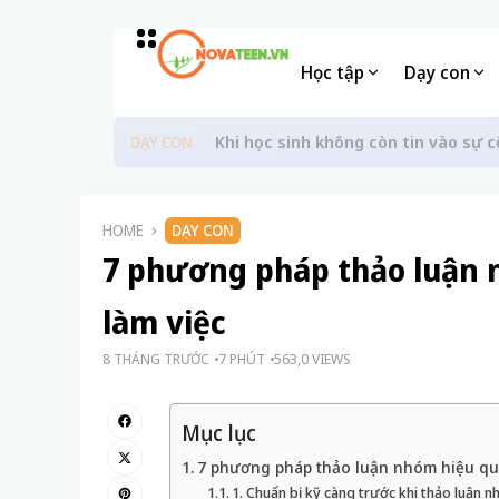
Học tập
Dạy con
Khi học sinh không còn tin vào sự c
DẠY CON
HOME
DẠY CON
7 phương pháp thảo luận n
làm việc
8 THÁNG TRƯỚC
7 PHÚT
563,0 VIEWS
Mục lục
7 phương pháp thảo luận nhóm hiệu quả
1. Chuẩn bị kỹ càng trước khi thảo luận 