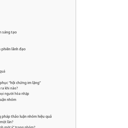
m sáng tạo
 phiên lãnh đạo
quả
phục “hội chứng im lặng”
 ra khi nào?
 mọi người hòa nhập
 luận nhóm
 pháp thảo luận nhóm hiệu quả
 một lần?
ình một ý” trong nhóm?