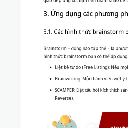
giao tiếp ứng xử. Bạn nên tham khảo để
3. Ứng dụng các phương ph
3.1. Các hình thức brainstorm 
Brainstorm – động não tập thể – là phươn
hình thức brainstorm bạn có thể áp dụng
Liệt kê tự do (Free Listing): Nêu mọ
Brainwriting: Mỗi thành viên viết ý
SCAMPER: Đặt câu hỏi kích thích sán
Reverse).