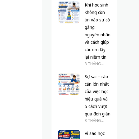
Khi học sinh
không còn
tin vào sự cố
gắng:
nguyên nhân
và cách giúp
các em lấy
lại niềm tin
3 THÁNG
TRƯỚC
Sợ sai – rào
cản lớn nhất
của việc học
hiệu quả và
5 cách vượt
qua đơn giản
3 THÁNG
TRƯỚC
Vì sao học