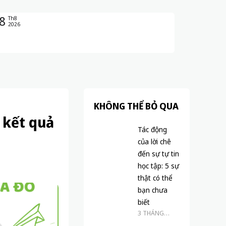
8
Th8
2026
KHÔNG THỂ BỎ QUA
 kết quả
Tác động
của lời chê
đến sự tự tin
học tập: 5 sự
thật có thể
bạn chưa
biết
3 THÁNG
TRƯỚC