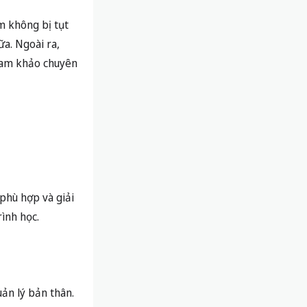
m không bị tụt
ữa. Ngoài ra,
tham khảo chuyên
phù hợp và giải
ình học.