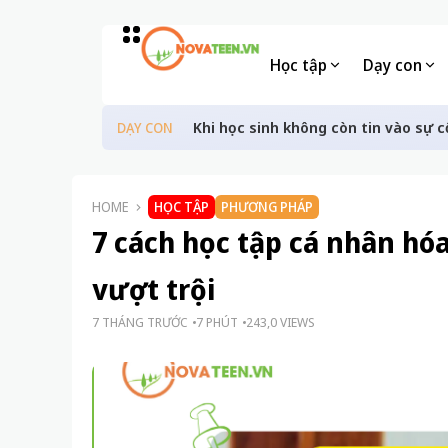
Học tập
Dạy con
Khi học sinh không còn tin vào sự c
DẠY CON
HOME
HỌC TẬP
PHƯƠNG PHÁP
7 cách học tập cá nhân hóa
vượt trội
7 THÁNG TRƯỚC
7 PHÚT
243,0 VIEWS