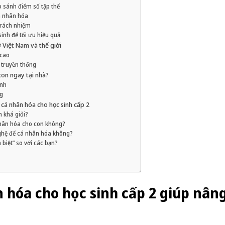
so sánh điểm số tập thể
á nhân hóa
 trách nhiệm
sinh để tối ưu hiệu quả
ở Việt Nam và thế giới
 cao
 truyền thống
con ngay tại nhà?
inh
g
cá nhân hóa cho học sinh cấp 2
h khá giỏi?
nhân hóa cho con không?
ghệ để cá nhân hóa không?
 biệt” so với các bạn?
n hóa cho học sinh cấp 2 giúp nân