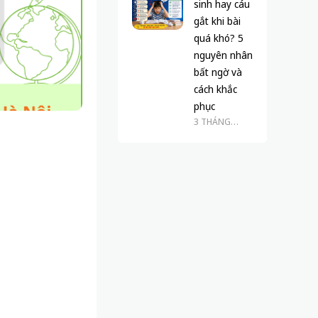
sinh hay cáu
gắt khi bài
quá khó? 5
nguyên nhân
bất ngờ và
cách khắc
phục
3 THÁNG
TRƯỚC