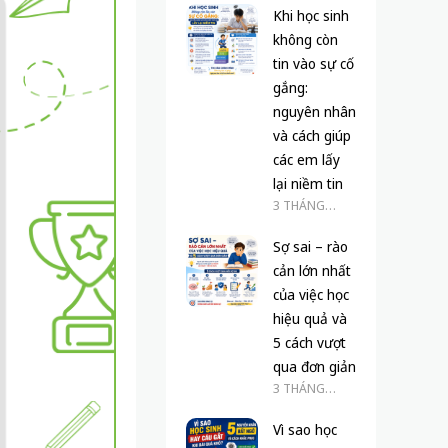
Khi học sinh
không còn
tin vào sự cố
gắng:
nguyên nhân
và cách giúp
các em lấy
lại niềm tin
3 THÁNG
TRƯỚC
Sợ sai – rào
cản lớn nhất
của việc học
hiệu quả và
5 cách vượt
qua đơn giản
3 THÁNG
TRƯỚC
Vì sao học