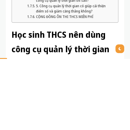
công cụ quản lý thời gian thì sao?
5. Công cụ quản lý thời gian có giúp cải thiện
điểm số và giảm căng thẳng không?
CỘNG ĐỒNG ÔN THI THCS MIỄN PHÍ
Học sinh THCS nên dùng
công cụ quản lý thời gian
nào để học tập hiệu quả?
Kỹ năng quản lý thời gian là nền tảng quan trọng
giúp mỗi học sinh THCS đạt kết quả học tập tốt, cân
bằng giữa các hoạt động, đồng thời phát triển bản
thân toàn diện. Tuy nhiên, câu hỏi được rất nhiều
phụ huynh, thầy cô cũng như các bạn học sinh quan
tâm là:
Học sinh THCS nên dùng công cụ quản lý