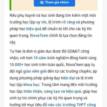
Nếu phụ huynh và học sinh đang tìm kiếm một môi
trường học tập
uy tín
, lộ trình
rõ ràng
và phương
pháp học
hiệu quả
để chuẩn bị tốt cho các kỳ thi
quan trọng,
NovaTeen
chính là lựa chọn đáng tin
cậy.
Tự hào là đơn vị giáo dục được Bộ GD&ĐT công
nhận, với hơn
10 năm
kinh nghiệm đồng hành cùng
10.000+
học sinh trên toàn quốc, NovaTeen quy tụ
đội ngũ
giáo viên giỏi
đến từ các trường chuyên, áp
dụng phương pháp giảng dạy
hiện đại
và lộ trình
học tập
khoa học.
Trung tâm mang đến môi trường
học tập
thân thiện, sáng tạo và hiệu quả,
giúp học
sinh tự tin chinh phục các kỳ thi quan trọng và
hướng tới mục tiêu
đỗ vào các trường THPT công