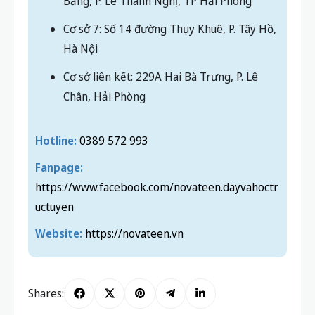
Bằng, P. Lê Thanh Nghị, TP Hải Phòng
Cơ sở 7: Số 14 đường Thụy Khuê, P. Tây Hồ,
Hà Nội
Cơ sở liên kết: 229A Hai Bà Trưng, P. Lê
Chân, Hải Phòng
Hotline:
0389 572 993
Fanpage:
https://www.facebook.com/novateen.dayvahoctr
uctuyen
Website:
https://novateen.vn
Shares: