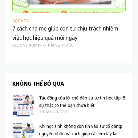
DẠY CON
HỌ
7 cách cha mẹ giúp con tự chịu trách nhiệm
Là
việc học hiệu quả mỗi ngày
ch
BLOGNV_ADMIN
7 THÁNG TRƯỚC
hi
BL
KHÔNG THỂ BỎ QUA
Tác động của lời chê đến sự tự tin học tập: 5
sự thật có thể bạn chưa biết
3 THÁNG TRƯỚC
Khi học sinh không còn tin vào sự cố gắng:
nguyên nhân và cách giúp các em lấy lại