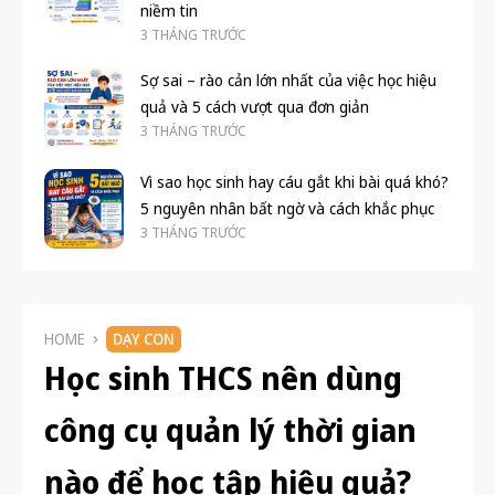
niềm tin
3 THÁNG TRƯỚC
Sợ sai – rào cản lớn nhất của việc học hiệu
quả và 5 cách vượt qua đơn giản
3 THÁNG TRƯỚC
Vì sao học sinh hay cáu gắt khi bài quá khó?
5 nguyên nhân bất ngờ và cách khắc phục
3 THÁNG TRƯỚC
HOME
DẠY CON
Học sinh THCS nên dùng
công cụ quản lý thời gian
nào để học tập hiệu quả?