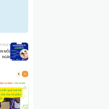
T POST
ON MỖI
NGÀY