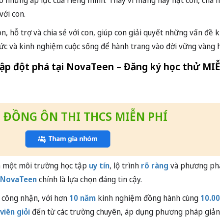
có những áp lực của riêng mình. Thay vì mắng hay nạt con, cha 
với con.
n, hỗ trợ và chia sẻ với con, giúp con giải quyết những vấn đề 
thức và kinh nghiệm cuộc sống để hành trang vào đời vững vàng 
ập đột phá tại NovaTeen – Đăng ký học thử MI
 ĐỒNG ÔN THI THCS MIỄN PHÍ
m một môi trường học tập
uy tín
, lộ trình
rõ ràng
và phương ph
NovaTeen
chính là lựa chọn đáng tin cậy.
 công nhận, với hơn
10 năm
kinh nghiệm đồng hành cùng
10.0
viên giỏi
đến từ các trường chuyên, áp dụng phương pháp giả