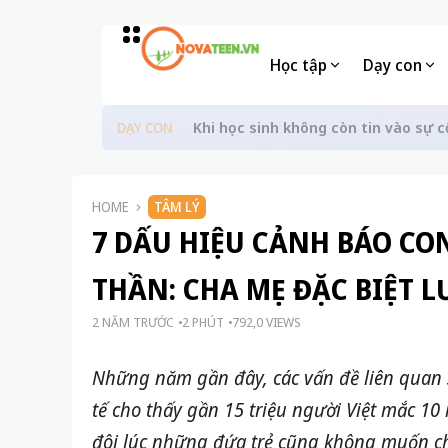
Học tập
Dạy con
Khi học sinh không còn tin vào sự c
DẠY CON
HOME
TÂM LÝ
7 DẤU HIỆU CẢNH BÁO CO
THẦN: CHA MẸ ĐẶC BIỆT L
2 NĂM TRƯỚC
2 PHÚT
792,0 VIEWS
Những năm gần đây, các vấn đề liên quan 
tế cho thấy gần 15 triệu người Việt mắc 10
đôi lúc những đứa trẻ cũng không muốn ch