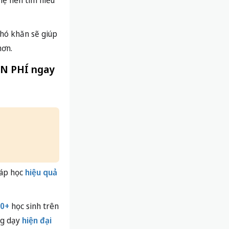
mẹ nên tìm hiểu
khó khăn sẽ giúp
hơn.
ỄN PHÍ ngay
áp học
hiệu quả
00+
học sinh trên
ng dạy
hiện đại