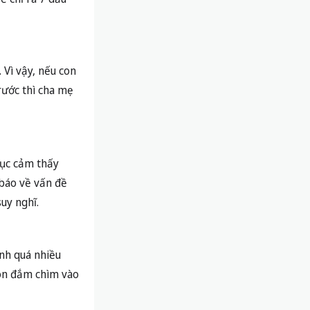
 Vì vậy, nếu con
rước thì cha mẹ
tục cảm thấy
 báo về vấn đề
uy nghĩ.
ành quá nhiều
con đắm chìm vào