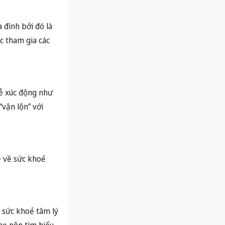
 đình bởi đó là
c tham gia các
dễ xúc động như
“vận lộn” với
ề về sức khoẻ
a sức khoẻ tâm lý