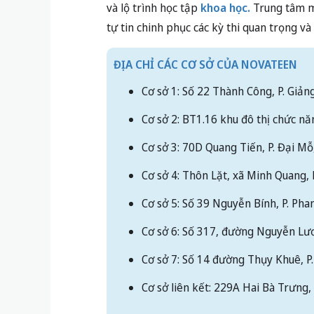
và lộ trình học tập
khoa học.
Trung tâm m
tự tin chinh phục các kỳ thi quan trọng v
ĐỊA CHỈ CÁC CƠ SỞ CỦA NOVATEEN
Cơ sở 1: Số 22 Thành Công, P. Giản
Cơ sở 2: BT1.16 khu đô thị chức nă
Cơ sở 3: 70D Quang Tiến, P. Đại Mỗ
Cơ sở 4: Thôn Lặt, xã Minh Quang, 
Cơ sở 5: Số 39 Nguyễn Bính, P. Ph
Cơ sở 6: Số 317, đường Nguyễn Lư
Cơ sở 7: Số 14 đường Thụy Khuê, P
Cơ sở liên kết: 229A Hai Bà Trưng,