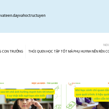
vateen.dayvahoctructuyen
NEX
NG CON TRƯỞNG
THÓI QUEN HỌC TẬP TỐT MÀ PHỤ HUYNH NÊN RÈN C