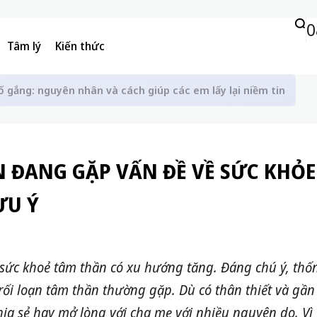
0
Tâm lý
Kiến thức
ố gắng: nguyên nhân và cách giúp các em lấy lại niềm tin
N ĐANG GẶP VẤN ĐỀ VỀ SỨC KHỎE
ƯU Ý
sức khoẻ tâm thần có xu hướng tăng. Đáng chú ý, thốn
 rối loạn tâm thần thường gặp. Dù có thân thiết và gần
ia sẻ hay mở lòng với cha mẹ với nhiều nguyên do. Vì