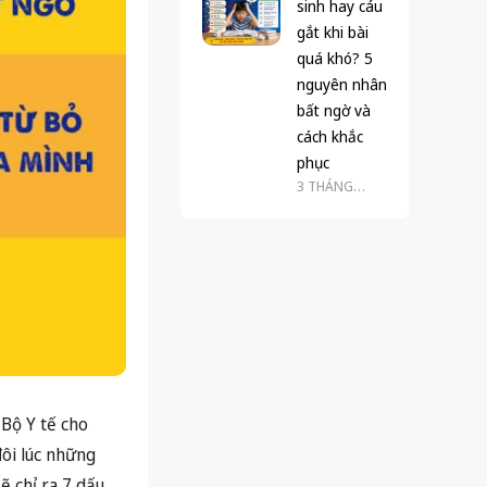
sinh hay cáu
gắt khi bài
quá khó? 5
nguyên nhân
bất ngờ và
cách khắc
phục
3 THÁNG
TRƯỚC
Bộ Y tế cho
đôi lúc những
ẽ chỉ ra 7 dấu