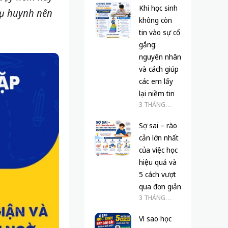
Khi học sinh
hụ huynh nên
không còn
tin vào sự cố
gắng:
nguyên nhân
và cách giúp
các em lấy
lại niềm tin
3 THÁNG
TRƯỚC
Sợ sai – rào
cản lớn nhất
của việc học
hiệu quả và
5 cách vượt
qua đơn giản
3 THÁNG
TRƯỚC
Vì sao học