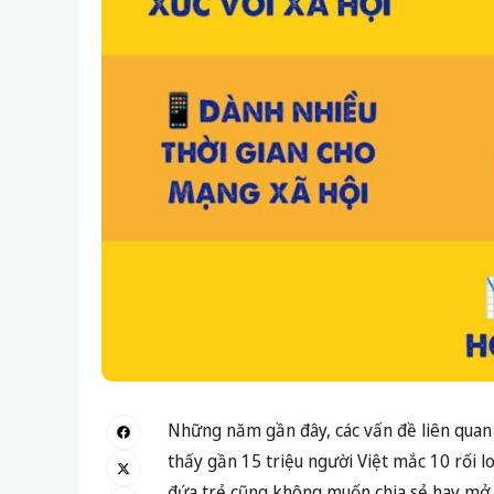
Những năm gần đây, các vấn đề liên quan 
thấy gần 15 triệu người Việt mắc 10 rối l
đứa trẻ cũng không muốn chia sẻ hay mở l