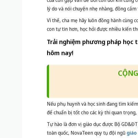
của con gặp vấn đề bởi con đôi khi cũng 
lý do và nói chuyện nhẹ nhàng, đồng cảm 
Vì thế, cha mẹ hãy luôn đồng hành cùng co
con tự tin hơn, học hỏi được nhiều kiến 
Trải nghiệm phương pháp học t
hôm nay!
CỘNG
Nếu phụ huynh và học sinh đang tìm kiế
để chuẩn bị tốt cho các kỳ thi quan trọng,
Tự hào là đơn vị giáo dục được Bộ GD&ĐT
toàn quốc, NovaTeen quy tụ đội ngũ
giáo 