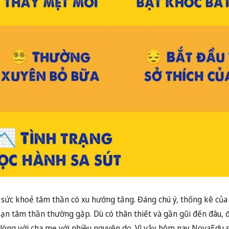
sức khoẻ tâm thần có xu hướng tăng. Đáng chú ý, thống kê của 
oạn tâm thần thường gặp. Dù có thân thiết và gần gũi đến đâu, 
òng với cha mẹ với nhiều nguyên do. Vì vậy hôm nay NovaEdu s