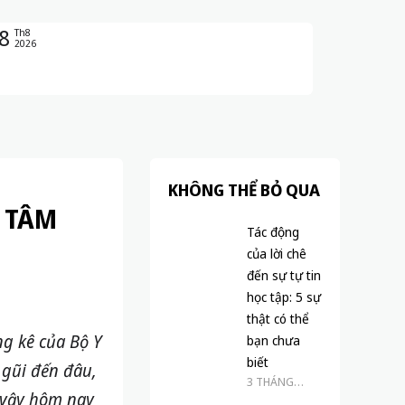
8
Th8
2026
KHÔNG THỂ BỎ QUA
 TÂM
Tác động
của lời chê
đến sự tự tin
học tập: 5 sự
thật có thể
g kê của Bộ Y
bạn chưa
biết
 gũi đến đâu,
3 THÁNG
 vậy hôm nay
TRƯỚC