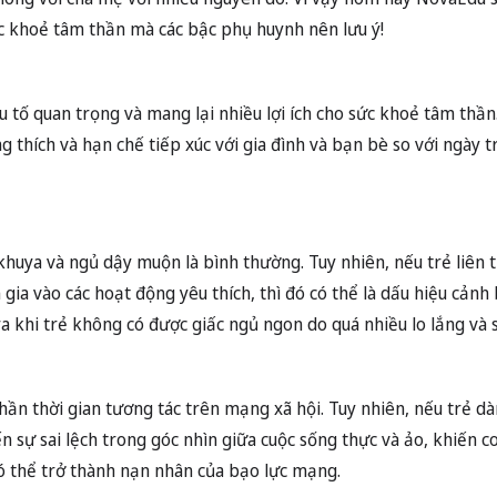
c khoẻ tâm thần mà các bậc phụ huynh nên lưu ý!
u tố quan trọng và mang lại nhiều lợi ích cho sức khoẻ tâm thần.
 thích và hạn chế tiếp xúc với gia đình và bạn bè so với ngày t
khuya và ngủ dậy muộn là bình thường. Tuy nhiên, nếu trẻ liên 
gia vào các hoạt động yêu thích, thì đó có thể là dấu hiệu cảnh
 khi trẻ không có được giấc ngủ ngon do quá nhiều lo lắng và s
ần thời gian tương tác trên mạng xã hội. Tuy nhiên, nếu trẻ d
n sự sai lệch trong góc nhìn giữa cuộc sống thực và ảo, khiến 
ó thể trở thành nạn nhân của bạo lực mạng.