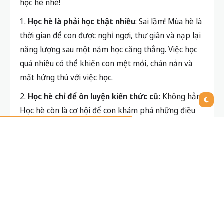
học hè nhé!
1.
Học hè là phải học thật nhiều
: Sai lầm! Mùa hè là
thời gian để con được nghỉ ngơi, thư giãn và nạp lại
năng lượng sau một năm học căng thẳng. Việc học
quá nhiều có thể khiến con mệt mỏi, chán nản và
mất hứng thú với việc học.
2.
Học hè chỉ để ôn luyện kiến thức cũ:
Không hẳn!
Học hè còn là cơ hội để con khám phá những điều
mới mẻ, phát triển các kỹ năng mềm và trải
nghiệm những hoạt động thú vị.
3.
Học hè chỉ dành cho học sinh yếu kém:
Hoàn
toàn không! Học hè là cơ hội để tất cả các con, dù
học lực thế nào, đều có thể trau dồi kiến thức, khám
phá đam mê và phát triển bản thân một cách toàn
diện.