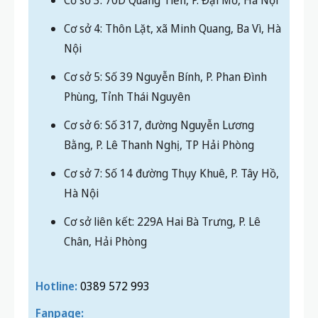
Cơ sở 3: 70D Quang Tiến, P. Đại Mỗ, Hà Nội
Cơ sở 4: Thôn Lặt, xã Minh Quang, Ba Vì, Hà
Nội
Cơ sở 5: Số 39 Nguyễn Bính, P. Phan Đình
Phùng, Tỉnh Thái Nguyên
Cơ sở 6: Số 317, đường Nguyễn Lương
Bằng, P. Lê Thanh Nghị, TP Hải Phòng
Cơ sở 7: Số 14 đường Thụy Khuê, P. Tây Hồ,
Hà Nội
Cơ sở liên kết: 229A Hai Bà Trưng, P. Lê
Chân, Hải Phòng
Hotline:
0389 572 993
Fanpage: