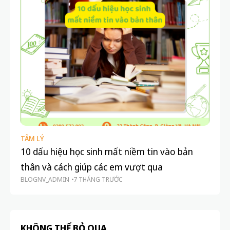
TÂM LÝ
TÂ
10 dấu hiệu học sinh mất niềm tin vào bản
Ch
thân và cách giúp các em vượt qua
Mứ
BLOGNV_ADMIN
7 THÁNG TRƯỚC
QU
KHÔNG THỂ BỎ QUA