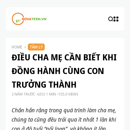
HOME
TÂM LÝ
ĐIỀU CHA MẸ CẦN BIẾT KHI
ĐỒNG HÀNH CÙNG CON
TRƯỞNG THÀNH
2 NĂM TRƯỚC
LESS 1 MIN
725,0 VIEWS
Chắn hẳn rằng trong quá trình làm cha mẹ,
chúng ta cũng đều trải qua ít nhất 1 lần khi
con ở độ tuổi “nổi loạn”, và không ít lần