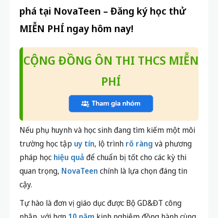
phá tại NovaTeen – Đăng ký học thử
MIỄN PHÍ ngay hôm nay!
CỘNG ĐỒNG ÔN THI THCS MIỄN
PHÍ
Nếu phụ huynh và học sinh đang tìm kiếm một môi
trường học tập
uy tín
, lộ trình
rõ ràng
và phương
pháp học
hiệu quả
để chuẩn bị tốt cho các kỳ thi
quan trọng,
NovaTeen
chính là lựa chọn đáng tin
cậy.
Tự hào là đơn vị giáo dục được Bộ GD&ĐT công
nhận, với hơn
10 năm
kinh nghiệm đồng hành cùng