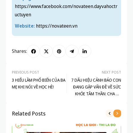
https://www.facebook.com/novateen.dayvahoctr
uctuyen
Website:
https://novateen.vn
Shares:
PREVIOUS POST
NEXT POST
3 HIỂU LẦM PHỔ BIẾN CỦA BA
7 DẤU HIỆU CẢNH BÁO CON
MẸ KHI NÓI VỀ HỌC HÈ!
ĐANG GẶP VẤN ĐỀ VỀ SỨC
KHỎE TÂM THẦN: CHA MẸ
ĐẶC BIỆT LƯU Ý
Related Posts