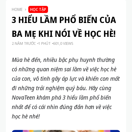
HOME
HỌC TẬP
3 HIỂU LẦM PHỔ BIẾN CỦA
BA MẸ KHI NÓI VỀ HỌC HÈ!
2 NĂM TRƯỚC
1 PHÚT
601,0 VIEWS
Mùa hè đến, nhiều bậc phụ huynh thường
có những quan niệm sai lầm về việc học hè
của con, vô tình gây áp lực và khiến con mất
đi những trải nghiệm quý báu. Hãy cùng
NovaTeen khám phá 3 hiểu lầm phổ biến
nhất để có cái nhìn đúng đắn hơn về việc
học hè nhé!