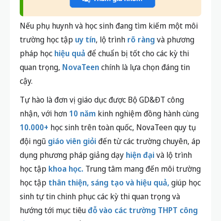
pháp học
hiệu quả
để chuẩn bị tốt cho các kỳ thi
quan trọng,
NovaTeen
chính là lựa chọn đáng tin
cậy.
Tự hào là đơn vị giáo dục được Bộ GD&ĐT công
nhận, với hơn
10 năm
kinh nghiệm đồng hành cùng
10.000+
học sinh trên toàn quốc, NovaTeen quy tụ
đội ngũ
giáo viên giỏi
đến từ các trường chuyên, áp
dụng phương pháp giảng dạy
hiện đại
và lộ trình
học tập
khoa học.
Trung tâm mang đến môi trường
học tập
thân thiện, sáng tạo và hiệu quả,
giúp học
sinh tự tin chinh phục các kỳ thi quan trọng và
hướng tới mục tiêu
đỗ vào các trường THPT công
lập
trên toàn quốc.
ĐỊA CHỈ CÁC CƠ SỞ CỦA NOVATEEN