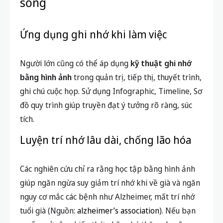
Người lớn cũng có thể áp dụng
kỹ thuật ghi nhớ
bằng hình ảnh
trong quản trị, tiếp thị, thuyết trình,
ghi chú cuộc họp. Sử dụng Infographic, Timeline, Sơ
đồ quy trình giúp truyền đạt ý tưởng rõ ràng, súc
tích.
Luyện trí nhớ lâu dài, chống lão hóa
Các nghiên cứu chỉ ra rằng học tập bằng hình ảnh
giúp ngăn ngừa suy giảm trí nhớ khi về già và ngăn
nguy cơ mắc các bệnh như Alzheimer, mất trí nhớ
tuổi già (Nguồn:
alzheimer’s association
). Nếu bạn
muốn mở rộng kiến thức, hãy ghé thăm
chuyên
mục Kiến thức
để tích lũy mẹo học và nhớ lâu dài.
Giải đáp thắc mắc thường gặp về