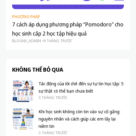
học sinh cấp 2 học tập hiệu quả
T
BLOGNV_ADMIN
9 THÁNG TRƯỚC
TH
KHÔNG THỂ BỎ QUA
Tác động của lời chê đến sự tự tin học tập: 5
sự thật có thể bạn chưa biết
3 THÁNG TRƯỚC
Khi học sinh không còn tin vào sự cố gắng:
nguyên nhân và cách giúp các em lấy lại
niềm tin
3 THÁNG TRƯỚC
Sợ sai – rào cản lớn nhất của việc học hiệu
quả và 5 cách vượt qua đơn giản
3 THÁNG TRƯỚC