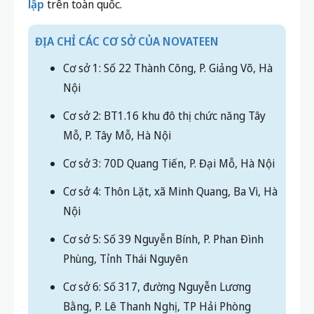
Cơ sở 1: Số 22 Thành Công, P. Giảng Võ, Hà
Nội
Cơ sở 2: BT1.16 khu đô thị chức năng Tây
Mỗ, P. Tây Mỗ, Hà Nội
Cơ sở 3: 70D Quang Tiến, P. Đại Mỗ, Hà Nội
Cơ sở 4: Thôn Lặt, xã Minh Quang, Ba Vì, Hà
Nội
Cơ sở 5: Số 39 Nguyễn Bính, P. Phan Đình
Phùng, Tỉnh Thái Nguyên
Cơ sở 6: Số 317, đường Nguyễn Lương
Bằng, P. Lê Thanh Nghị, TP Hải Phòng
Cơ sở 7: Số 14 đường Thụy Khuê, P. Tây Hồ,
Hà Nội