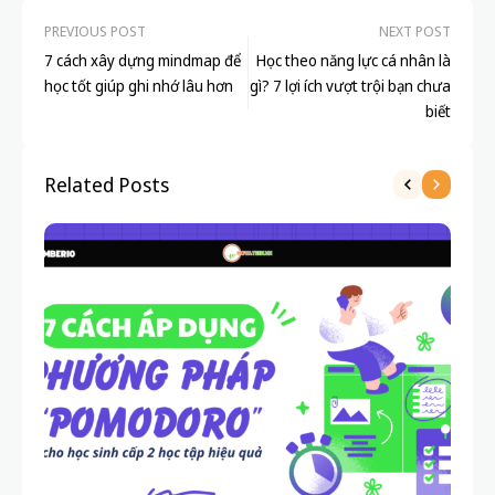
biết
Related Posts
PHƯƠNG PHÁP
HỌ
7 cách áp dụng phương pháp “Pomodoro” cho
BI