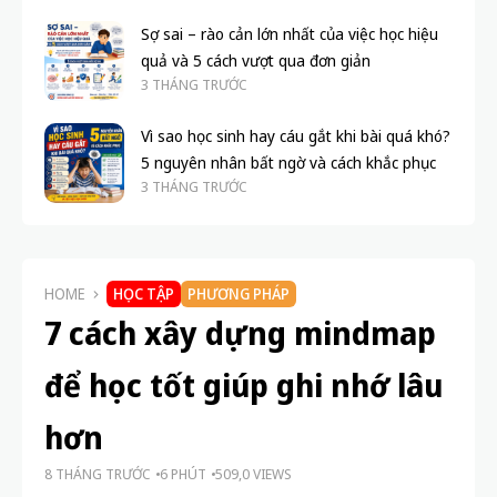
Vì sao học sinh hay cáu gắt khi bài quá khó?
5 nguyên nhân bất ngờ và cách khắc phục
3 THÁNG TRƯỚC
HOME
HỌC TẬP
PHƯƠNG PHÁP
7 cách xây dựng mindmap
để học tốt giúp ghi nhớ lâu
hơn
8 THÁNG TRƯỚC
6 PHÚT
509,0 VIEWS