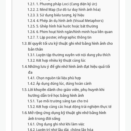
1. Phương pháp Loci (Cung điện ký ức)
2. Mind Map (Sơ đồ tư duy hình ảnh hóa)
3. Sử dụng biểu tượng, ký hiệu
4. Phép ẩn dụ hình ảnh (Visual Metaphors)
5. Ghép hình hài hước hoặc bất thường
6. Phim hoạt hình ngắn/hình minh họa liên quan
7. Lập poster, infographic thông tin
Bí quyết tối ưu kỹ thuật ghi nhớ bằng hình ảnh cho
bản thân
Luyện tập thường xuyên với nội dung yêu thích
Kết hợp nhiều kỹ thuật cùng lúc
Những lưu ý để ghi nhớ hình ảnh đạt hiệu quả tối
đa
Chọn nguồn tài liệu phù hợp
Áp dụng đúng lúc, đúng hoàn cảnh
Lời khuyên dành cho giáo viên, phụ huynh khi
hướng dẫn trẻ học bằng hình ảnh
Tạo môi trường sáng tạo cho trẻ
Kết hợp cùng các hoạt động trải nghiệm thực tế
Mở rộng ứng dụng kỹ thuật ghi nhớ bằng hình
ảnh trong đời sống
Ứng dụng ghi nhớ khi làm việc
Luyện trí nhớ lâu dài, chống lão hóa