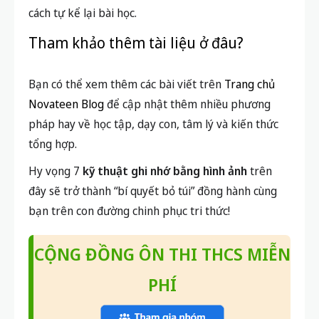
Bạn có thể xem thêm các bài viết trên
Trang chủ
Novateen Blog
để cập nhật thêm nhiều phương
pháp hay về học tập, dạy con, tâm lý và kiến thức
tổng hợp.
Hy vọng 7
kỹ thuật ghi nhớ bằng hình ảnh
trên
đây sẽ trở thành “bí quyết bỏ túi” đồng hành cùng
bạn trên con đường chinh phục tri thức!
CỘNG ĐỒNG ÔN THI THCS MIỄN
PHÍ
Nếu phụ huynh và học sinh đang tìm kiếm một môi
trường học tập
uy tín
, lộ trình
rõ ràng
và phương