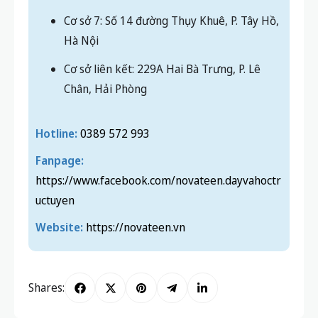
Cơ sở liên kết: 229A Hai Bà Trưng, P. Lê
Chân, Hải Phòng
Hotline:
0389 572 993
Fanpage:
https://www.facebook.com/novateen.dayvahoctr
uctuyen
Website:
https://novateen.vn
Shares:
PREVIOUS POST
NEXT POST
7 cách xây dựng mindmap để
Học theo năng lực cá nhân là
học tốt giúp ghi nhớ lâu hơn
gì? 7 lợi ích vượt trội bạn chưa