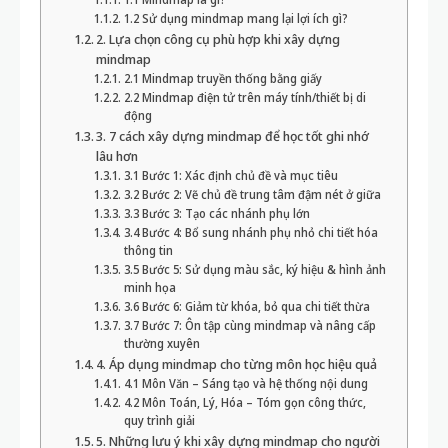
2.2 Mindmap điện tử trên máy tính/thiết bị di
động
3. 7 cách xây dựng mindmap để học tốt ghi nhớ
lâu hơn
3.1 Bước 1: Xác định chủ đề và mục tiêu
3.2 Bước 2: Vẽ chủ đề trung tâm đậm nét ở giữa
3.3 Bước 3: Tạo các nhánh phụ lớn
3.4 Bước 4: Bổ sung nhánh phụ nhỏ chi tiết hóa
thông tin
3.5 Bước 5: Sử dụng màu sắc, ký hiệu & hình ảnh
minh họa
3.6 Bước 6: Giảm từ khóa, bỏ qua chi tiết thừa
3.7 Bước 7: Ôn tập cùng mindmap và nâng cấp
thường xuyên
4. Áp dụng mindmap cho từng môn học hiệu quả
4.1 Môn Văn – Sáng tạo và hệ thống nội dung
4.2 Môn Toán, Lý, Hóa – Tóm gọn công thức,
quy trình giải
5. Những lưu ý khi xây dựng mindmap cho người
mới bắt đầu
5.1 Không nên cố làm đẹp, hãy ưu tiên sự tiện
lợi
5.2 Mỗi mindmap chỉ nên chứa một chủ đề
5.3 Luôn cập nhật và luyện tập thường xuyên