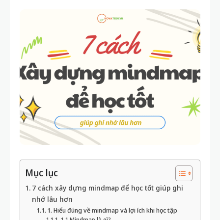
Mục lục
7 cách xây dựng mindmap để học tốt giúp ghi
nhớ lâu hơn
1. Hiểu đúng về mindmap và lợi ích khi học tập
1.1 Mindmap là gì?
1.2 Sử dụng mindmap mang lại lợi ích gì?
2. Lựa chọn công cụ phù hợp khi xây dựng
mindmap
2.1 Mindmap truyền thống bằng giấy