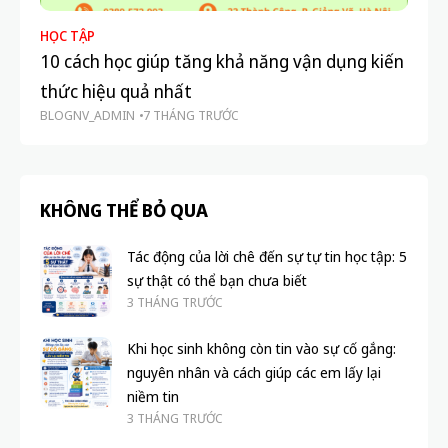
HỌC TẬP
HỌ
10 cách học giúp tăng khả năng vận dụng kiến
Là
thức hiệu quả nhất
qu
BLOGNV_ADMIN
7 THÁNG TRƯỚC
BL
KHÔNG THỂ BỎ QUA
Tác động của lời chê đến sự tự tin học tập: 5
sự thật có thể bạn chưa biết
3 THÁNG TRƯỚC
Khi học sinh không còn tin vào sự cố gắng:
nguyên nhân và cách giúp các em lấy lại
niềm tin
3 THÁNG TRƯỚC