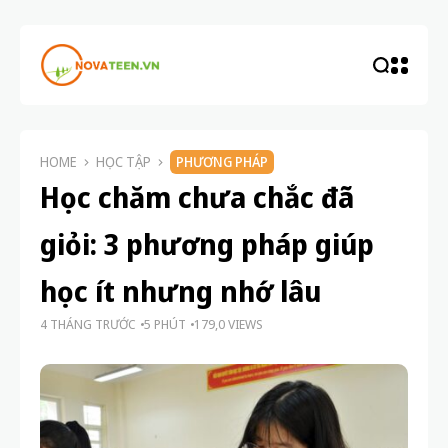
HOME
HỌC TẬP
PHƯƠNG PHÁP
Học chăm chưa chắc đã
giỏi: 3 phương pháp giúp
học ít nhưng nhớ lâu
4 THÁNG TRƯỚC
5 PHÚT
179,0 VIEWS