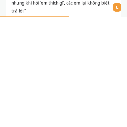
nhưng khi hỏi ‘em thích gì’, các em lại không biết
trả lời.”
Cô Nguyễn Quỳnh Trang cho rằng đây là một trong
những nghịch lý lớn nhất của giáo dục hiện nay.
Trong một hệ thống chú trọng vào kết quả học tập,
học sinh có thể đạt thành tích rất tốt, nhưng lại
thiếu một điều quan trọng:
hiểu chính mình
.
Học nhiều nhưng ít thời gian để
suy nghĩ về bản thân
Phần lớn thời gian của học sinh hiện nay được dành
cho:
Học trên lớp
Học thêm