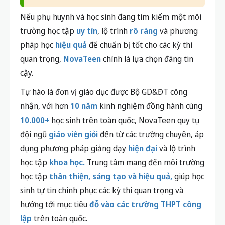
Nếu phụ huynh và học sinh đang tìm kiếm một môi
trường học tập
uy tín
, lộ trình
rõ ràng
và phương
pháp học
hiệu quả
để chuẩn bị tốt cho các kỳ thi
quan trọng,
NovaTeen
chính là lựa chọn đáng tin
cậy.
Tự hào là đơn vị giáo dục được Bộ GD&ĐT công
nhận, với hơn
10 năm
kinh nghiệm đồng hành cùng
10.000+
học sinh trên toàn quốc, NovaTeen quy tụ
đội ngũ
giáo viên giỏi
đến từ các trường chuyên, áp
dụng phương pháp giảng dạy
hiện đại
và lộ trình
học tập
khoa học.
Trung tâm mang đến môi trường
học tập
thân thiện, sáng tạo và hiệu quả,
giúp học
sinh tự tin chinh phục các kỳ thi quan trọng và
hướng tới mục tiêu
đỗ vào các trường THPT công
lập
trên toàn quốc.