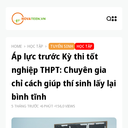
HOME
HỌC TẬP
TUYỂN SINH
HỌC TẬP
Áp lực trước Kỳ thi tốt
nghiệp THPT: Chuyên gia
chỉ cách giúp thí sinh lấy lại
bình tĩnh
5 THÁNG TRƯỚC
6 PHÚT
156,0 VIEWS