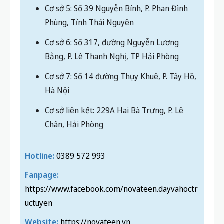
Cơ sở 1: Số 22 Thành Công, P. Giảng Võ, Hà
Nội
Cơ sở 2: BT1.16 khu đô thị chức năng Tây
Mỗ, P. Tây Mỗ, Hà Nội
Cơ sở 3: 70D Quang Tiến, P. Đại Mỗ, Hà Nội
Cơ sở 4: Thôn Lặt, xã Minh Quang, Ba Vì, Hà
Nội
Cơ sở 5: Số 39 Nguyễn Bính, P. Phan Đình
Phùng, Tỉnh Thái Nguyên
Cơ sở 6: Số 317, đường Nguyễn Lương
Bằng, P. Lê Thanh Nghị, TP Hải Phòng
Cơ sở 7: Số 14 đường Thụy Khuê, P. Tây Hồ,
Hà Nội