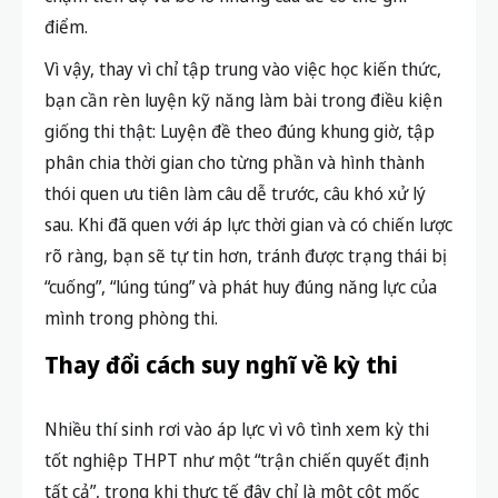
tích kỹ lưỡng luôn mang lại hiệu quả cao hơn nhiều
so với việc làm qua loa nhiều đề.
Làm quen với áp lực thời gian
Nhiều thí sinh dù có nền tảng kiến thức tốt nhưng
vẫn mất điểm đáng tiếc chỉ vì không kiểm soát
được thời gian làm bài. Việc phân bổ thời gian
không hợp lý khiến bạn dễ sa đà vào câu khó, làm
chậm tiến độ và bỏ lỡ những câu dễ có thể ghi
điểm.
Vì vậy, thay vì chỉ tập trung vào việc học kiến thức,
bạn cần rèn luyện kỹ năng làm bài trong điều kiện
giống thi thật: Luyện đề theo đúng khung giờ, tập
phân chia thời gian cho từng phần và hình thành
thói quen ưu tiên làm câu dễ trước, câu khó xử lý
sau. Khi đã quen với áp lực thời gian và có chiến lược