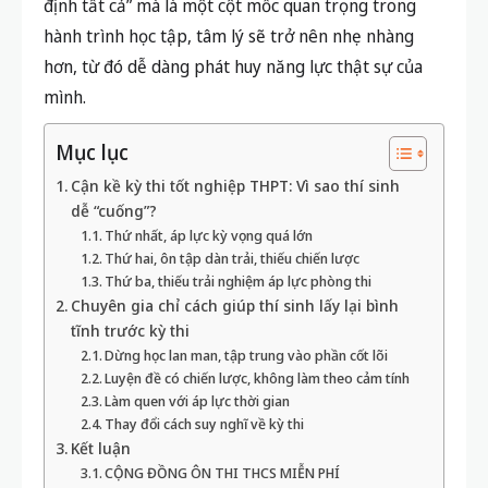
định tất cả” mà là một cột mốc quan trọng trong
hành trình học tập, tâm lý sẽ trở nên nhẹ nhàng
hơn, từ đó dễ dàng phát huy năng lực thật sự của
mình.
Mục lục
Cận kề kỳ thi tốt nghiệp THPT: Vì sao thí sinh
dễ “cuống”?
Thứ nhất, áp lực kỳ vọng quá lớn
Thứ hai, ôn tập dàn trải, thiếu chiến lược
Thứ ba, thiếu trải nghiệm áp lực phòng thi
Chuyên gia chỉ cách giúp thí sinh lấy lại bình
tĩnh trước kỳ thi
Dừng học lan man, tập trung vào phần cốt lõi
Luyện đề có chiến lược, không làm theo cảm tính
Làm quen với áp lực thời gian
Thay đổi cách suy nghĩ về kỳ thi
Kết luận
CỘNG ĐỒNG ÔN THI THCS MIỄN PHÍ