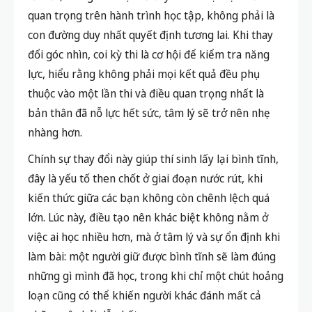
rõ ràng, bạn sẽ tự tin hơn, tránh được trạng thái bị
“cuống”, “lúng túng” và phát huy đúng năng lực của
mình trong phòng thi.
Thay đổi cách suy nghĩ về kỳ thi
Nhiều thí sinh rơi vào áp lực vì vô tình xem kỳ thi
tốt nghiệp THPT như một “trận chiến quyết định
tất cả”, trong khi thực tế đây chỉ là một cột mốc
quan trọng trên hành trình học tập, không phải là
con đường duy nhất quyết định tương lai. Khi thay
đổi góc nhìn, coi kỳ thi là cơ hội để kiểm tra năng
lực, hiểu rằng không phải mọi kết quả đều phụ
thuộc vào một lần thi và điều quan trọng nhất là
bản thân đã nỗ lực hết sức, tâm lý sẽ trở nên nhẹ
nhàng hơn.