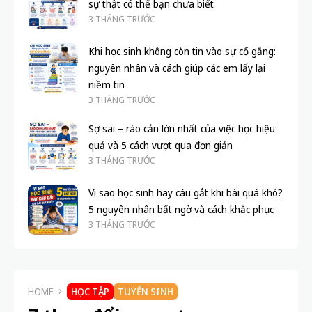
Thời đại 4.0: Học sinh cần trang bị những kỹ
Ph
năng gì?
bư
VƯƠNG HƯNG
1 NĂM TRƯỚC
BL
KHÔNG THỂ BỎ QUA
Tác động của lời chê đến sự tự tin học tập: 5
sự thật có thể bạn chưa biết
3 THÁNG TRƯỚC
Khi học sinh không còn tin vào sự cố gắng:
nguyên nhân và cách giúp các em lấy lại
niềm tin
3 THÁNG TRƯỚC
Sợ sai – rào cản lớn nhất của việc học hiệu