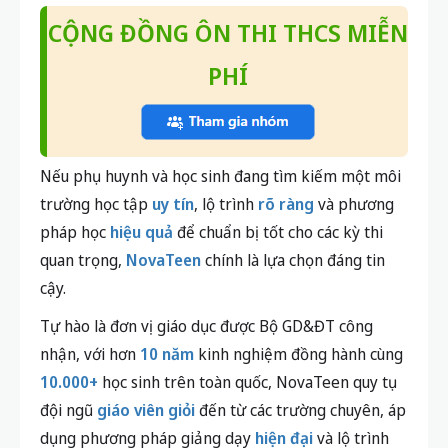
k
hông cần cố gắng quá sức, hãy giữ sự ổn định
và
quan trọng nhất:
giữ bình tĩnh để làm tốt những
gì bạn đã chuẩn bị.
Tìm hiểu thêm thông tin và kiến thức hữu ích
tại
Blog NovaTeen
CỘNG ĐỒNG ÔN THI THCS MIỄN
PHÍ
Nếu phụ huynh và học sinh đang tìm kiếm một môi