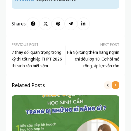
Cơ sở liên kết: 229A Hai Bà Trưng, P. Lê
Chân, Hải Phòng
Hotline:
0389 572 993
Fanpage:
https://www.facebook.com/novateen.dayvahoctr
uctuyen
Website:
https://novateen.vn
Shares:
PREVIOUS POST
NEXT POST
7 thay đổi quan trọng trong
Hà Nội tăng thêm hàng nghìn
kỳ thi tốt nghiệp THPT 2026
chỉ tiêu lớp 10: Cơ hội mở