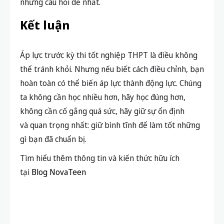
Chính sự thay đổi này giúp thí sinh lấy lại bình tĩnh,
đây là yếu tố then chốt ở giai đoạn nước rút, khi
kiến thức giữa các bạn không còn chênh lệch quá
lớn. Lúc này, điều tạo nên khác biệt không nằm ở
việc ai học nhiều hơn, mà ở tâm lý và sự ổn định khi
làm bài: một người giữ được bình tĩnh sẽ làm đúng
những gì mình đã học, trong khi chỉ một chút hoảng
loạn cũng có thể khiến người khác đánh mất cả
những câu hỏi dễ nhất.
Kết luận
Áp lực trước kỳ thi tốt nghiệp THPT là điều không
thể tránh khỏi. Nhưng nếu biết cách điều chỉnh, bạn
hoàn toàn có thể biến áp lực thành động lực. Chúng
ta k
hông cần học nhiều hơn, hãy học đúng hơn,