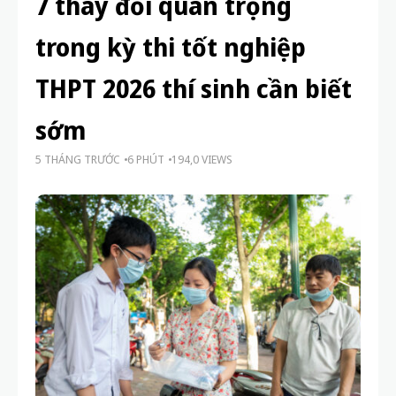
quả và 5 cách vượt qua đơn giản
3 THÁNG TRƯỚC
Vì sao học sinh hay cáu gắt khi bài quá khó?
5 nguyên nhân bất ngờ và cách khắc phục
3 THÁNG TRƯỚC
HOME
HỌC TẬP
TUYỂN SINH
7 thay đổi quan trọng
trong kỳ thi tốt nghiệp
THPT 2026 thí sinh cần biết
sớm
5 THÁNG TRƯỚC
6 PHÚT
194,0 VIEWS