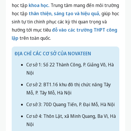
trường học tập
uy tín
, lộ trình
rõ ràng
và phương
pháp học
hiệu quả
để chuẩn bị tốt cho các kỳ thi
quan trọng,
NovaTeen
chính là lựa chọn đáng tin
cậy.
Tự hào là đơn vị giáo dục được Bộ GD&ĐT công
nhận, với hơn
10 năm
kinh nghiệm đồng hành cùng
10.000+
học sinh trên toàn quốc, NovaTeen quy tụ
đội ngũ
giáo viên giỏi
đến từ các trường chuyên, áp
dụng phương pháp giảng dạy
hiện đại
và lộ trình
học tập
khoa học.
Trung tâm mang đến môi trường
học tập
thân thiện, sáng tạo và hiệu quả,
giúp học
sinh tự tin chinh phục các kỳ thi quan trọng và
hướng tới mục tiêu
đỗ vào các trường THPT công
lập
trên toàn quốc.
ĐỊA CHỈ CÁC CƠ SỞ CỦA NOVATEEN