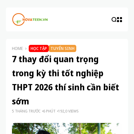
HOME
HỌC TẬP
TUYỂN SINH
7 thay đổi quan trọng
trong kỳ thi tốt nghiệp
THPT 2026 thí sinh cần biết
sớm
5 THÁNG TRƯỚC
6 PHÚT
192,0 VIEWS