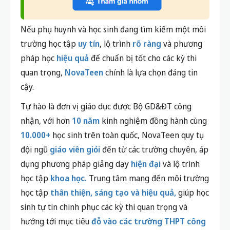
Nếu phụ huynh và học sinh đang tìm kiếm một môi
trường học tập
uy tín
, lộ trình
rõ ràng
và phương
pháp học
hiệu quả
để chuẩn bị tốt cho các kỳ thi
quan trọng,
NovaTeen
chính là lựa chọn đáng tin
cậy.
Tự hào là đơn vị giáo dục được Bộ GD&ĐT công
nhận, với hơn
10 năm
kinh nghiệm đồng hành cùng
10.000+
học sinh trên toàn quốc, NovaTeen quy tụ
đội ngũ
giáo viên giỏi
đến từ các trường chuyên, áp
dụng phương pháp giảng dạy
hiện đại
và lộ trình
học tập
khoa học.
Trung tâm mang đến môi trường
học tập
thân thiện, sáng tạo và hiệu quả,
giúp học
sinh tự tin chinh phục các kỳ thi quan trọng và
hướng tới mục tiêu
đỗ vào các trường THPT công