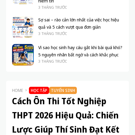
niềm tin
3 THÁNG TRƯỚC
Sợ sai – rào cản lớn nhất của việc học hiệu
quả và 5 cách vượt qua đơn giản
3 THÁNG TRƯỚC
Vì sao học sinh hay cáu gắt khi bài quá khó?
5 nguyên nhân bất ngờ và cách khắc phục
3 THÁNG TRƯỚC
HOME
HỌC TẬP
TUYỂN SINH
Cách Ôn Thi Tốt Nghiệp
THPT 2026 Hiệu Quả: Chiến
Lược Giúp Thí Sinh Đạt Kết