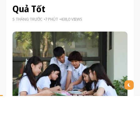
Quả Tốt
5 THÁNG TRƯỚC
7 PHÚT
438,0 VIEWS
Ngày 19/3/2026, Bộ GD&ĐT đã chính thức ban