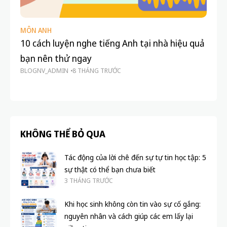
MÔN ANH
HỌ
10 cách luyện nghe tiếng Anh tại nhà hiệu quả
7 
bạn nên thử ngay
si
BLOGNV_ADMIN
8 THÁNG TRƯỚC
tr
BL
KHÔNG THỂ BỎ QUA
Tác động của lời chê đến sự tự tin học tập: 5
sự thật có thể bạn chưa biết
3 THÁNG TRƯỚC
Khi học sinh không còn tin vào sự cố gắng:
nguyên nhân và cách giúp các em lấy lại