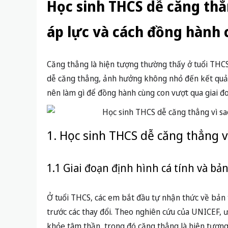
Học sinh THCS dễ căng thẳ
áp lực và cách đồng hành 
Căng thẳng là hiện tượng thường thấy ở tuổi THCS.
dễ căng thẳng, ảnh hưởng không nhỏ đến kết quả h
nên làm gì để đồng hành cùng con vượt qua giai 
1. Học sinh THCS dễ căng thẳng vì
1.1 Giai đoạn định hình cá tính và bả
Ở tuổi THCS, các em bắt đầu tự nhận thức về bản
trước các thay đổi. Theo nghiên cứu của UNICEF, ư
khỏe tâm thần, trong đó căng thẳng là hiện tượng