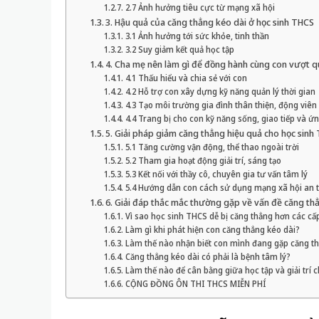
2.7 Ảnh hưởng tiêu cực từ mạng xã hội
3. Hậu quả của căng thẳng kéo dài ở học sinh THCS
3.1 Ảnh hưởng tới sức khỏe, tinh thần
3.2 Suy giảm kết quả học tập
4. Cha mẹ nên làm gì để đồng hành cùng con vượt 
4.1 Thấu hiểu và chia sẻ với con
4.2 Hỗ trợ con xây dựng kỹ năng quản lý thời gian
4.3 Tạo môi trường gia đình thân thiện, động viên 
4.4 Trang bị cho con kỹ năng sống, giao tiếp và ứ
5. Giải pháp giảm căng thẳng hiệu quả cho học sinh
5.1 Tăng cường vận động, thể thao ngoài trời
5.2 Tham gia hoạt động giải trí, sáng tạo
5.3 Kết nối với thầy cô, chuyên gia tư vấn tâm lý
5.4 Hướng dẫn con cách sử dụng mạng xã hội an 
6. Giải đáp thắc mắc thường gặp về vấn đề căng th
Vì sao học sinh THCS dễ bị căng thẳng hơn các cấ
Làm gì khi phát hiện con căng thẳng kéo dài?
Làm thế nào nhận biết con mình đang gặp căng t
Căng thẳng kéo dài có phải là bệnh tâm lý?
Làm thế nào để cân bằng giữa học tập và giải trí 
CỘNG ĐỒNG ÔN THI THCS MIỄN PHÍ