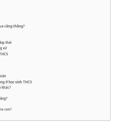
qua căng thẳng?
kịp thời
ng xử
 THCS
toàn
ẳng ở học sinh THCS
p khác?
hẳng?
cho con?