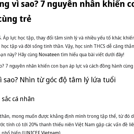
ng vì sao? 7 nguyên nhân khiến c
cùng trẻ
 Áp lực học tập, thay đổi tâm sinh lý và nhiều yếu tố khác khi
ọc tập và đời sống tinh thần. Vậy, học sinh THCS dễ căng thẳ
đoạn này? Hãy cùng
Novateen
tìm hiểu qua bài viết dưới đây!
 sao? Nhìn từ góc độ tâm lý lứa tuổi
n sắc cá nhân
 thân, mong muốn được khẳng định mình trong tập thể, từ đó 
ớc tính có tới 20% thanh thiếu niên Việt Nam gặp các vấn đề li
 phổ biến (
UNICEF Vietnam
).