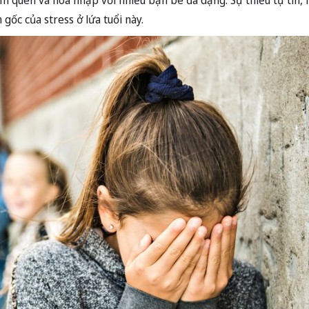
àm quen và hòa nhập với nhiều bạn bè đa dạng. Sự thiếu tự tin,
 gốc của stress ở lứa tuổi này.