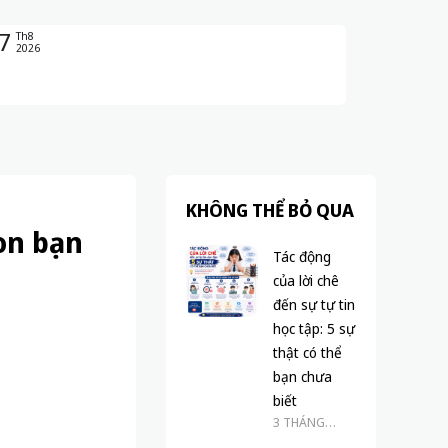
7
Th8
2026
KHÔNG THỂ BỎ QUA
on bạn
Tác động
của lời chê
đến sự tự tin
học tập: 5 sự
thật có thể
bạn chưa
biết
3 THÁNG
TRƯỚC