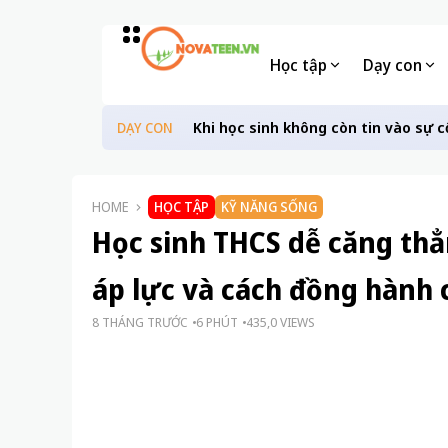
Học tập
Dạy con
Khi học sinh không còn tin vào sự c
DẠY CON
HOME
HỌC TẬP
KỸ NĂNG SỐNG
Học sinh THCS dễ căng thẳ
áp lực và cách đồng hành 
8 THÁNG TRƯỚC
6 PHÚT
435,0 VIEWS