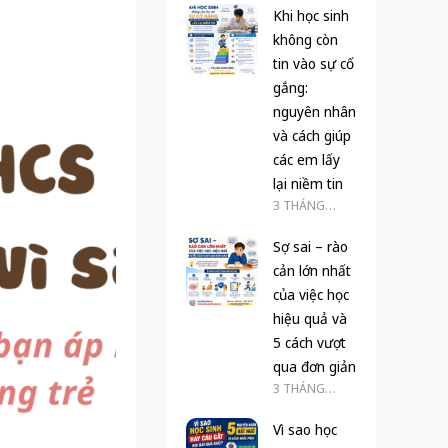
Khi học sinh
không còn
tin vào sự cố
gắng:
nguyên nhân
và cách giúp
các em lấy
lại niềm tin
3 THÁNG
TRƯỚC
Sợ sai – rào
cản lớn nhất
của việc học
hiệu quả và
5 cách vượt
qua đơn giản
3 THÁNG
TRƯỚC
Vì sao học