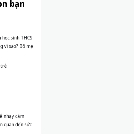
on bạn
ến học sinh THCS
ng vì sao? Bố mẹ
dễ nhạy cảm
ên quan đến sức