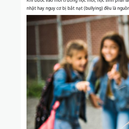
Khi bước vào môi trường học mới, học sinh phải l
nhặt hay nguy cơ bị bắt nạt (bullying) đều là nguồn