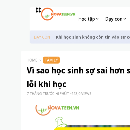
Học tập
Dạy con
Khi học sinh không còn tin vào sự c
DẠY CON
HOME
TÂM LÝ
Vì sao học sinh sợ sai hơn 
lỗi khi học
7 THÁNG TRƯỚC
6 PHÚT
223,0 VIEWS