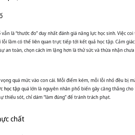
ỳ vọng quá mức vào con cái. Mỗi điểm kém, mỗi lỗi nhỏ đều bị 
ực học tập
quá lớn là nguyên nhân phổ biến gây căng thẳng cho 
sự thiếu sót, chỉ dám “làm đúng” để tránh trách phạt.
hực chất
ải vì hiểu biết
ớ đáp án để vượt qua bài kiểm tra thay vì thực sự hiểu vấn đề. K
 sẽ sợ mắc lỗi hơn là sợ không biết, bởi “không sai là đủ” đối vớ
hận và sáng tạo
 trẻ bỏ lỡ nhiều cơ hội để phát triển tư duy phản biện, sáng tạo