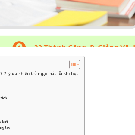
? 7 lý do khiến trẻ ngại mắc lỗi khi học
 tích
u biết
áng tạo