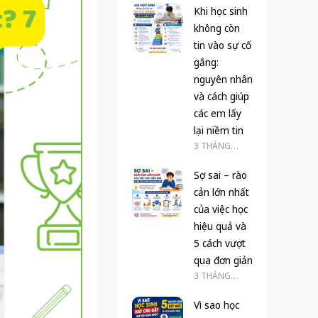
Khi học sinh
không còn
tin vào sự cố
gắng:
nguyên nhân
và cách giúp
các em lấy
lại niềm tin
3 THÁNG
TRƯỚC
Sợ sai – rào
cản lớn nhất
của việc học
hiệu quả và
5 cách vượt
qua đơn giản
3 THÁNG
TRƯỚC
Vì sao học