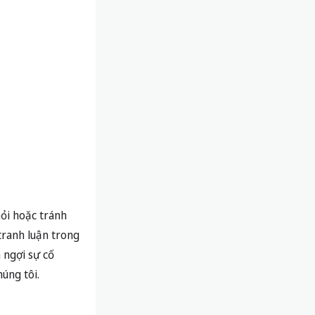
hỏi hoặc tránh
tranh luận trong
 ngợi sự cố
úng tôi.
 trọng điểm số
 “một sai lầm là
biết.