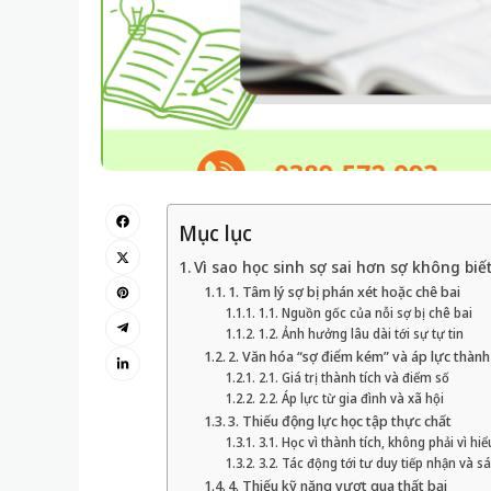
Mục lục
Vì sao học sinh sợ sai hơn sợ không biết
1. Tâm lý sợ bị phán xét hoặc chê bai
1.1. Nguồn gốc của nỗi sợ bị chê bai
1.2. Ảnh hưởng lâu dài tới sự tự tin
2. Văn hóa “sợ điểm kém” và áp lực thành
2.1. Giá trị thành tích và điểm số
2.2. Áp lực từ gia đình và xã hội
3. Thiếu động lực học tập thực chất
3.1. Học vì thành tích, không phải vì hiể
3.2. Tác động tới tư duy tiếp nhận và s
4. Thiếu kỹ năng vượt qua thất bại