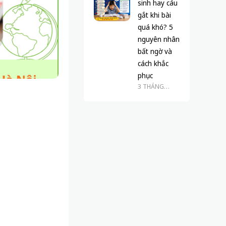
sinh hay cáu
gắt khi bài
quá khó? 5
nguyên nhân
bất ngờ và
cách khắc
phục
3 THÁNG
TRƯỚC