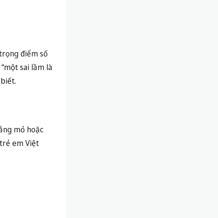
mắng mỏ hoặc
trẻ em Việt
hi mục tiêu
i áp lực thành
 và kỹ năng giải