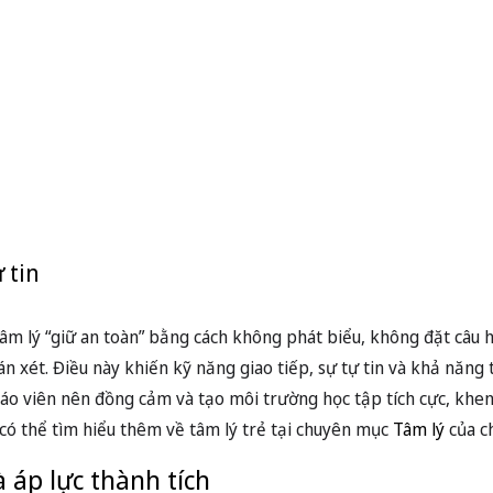
 tin
 tâm lý “giữ an toàn” bằng cách không phát biểu, không đặt câu 
 xét. Điều này khiến kỹ năng giao tiếp, sự tự tin và khả năng 
iáo viên nên đồng cảm và tạo môi trường học tập tích cực, khen
n có thể tìm hiểu thêm về tâm lý trẻ tại chuyên mục
Tâm lý
của ch
 áp lực thành tích
số
vẫn là “thước đo” duy nhất đánh giá năng lực học sinh. Việc coi
i lỗi lầm có thể liên quan trực tiếp tới kết quả học tập. Cảm giác
ự an toàn, chọn cách im lặng hơn là thử sức và thừa nhận chưa 