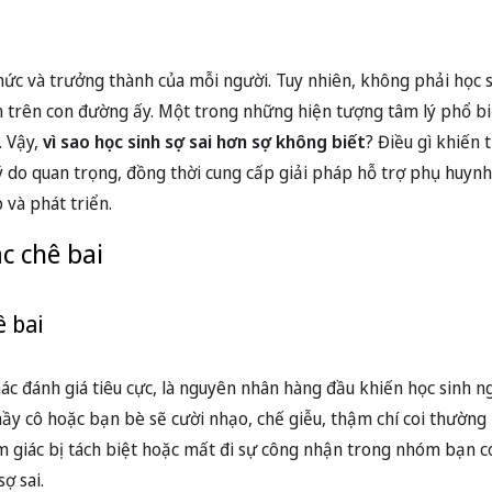
thức và trưởng thành của mỗi người. Tuy nhiên, không phải học 
lầm trên con đường ấy. Một trong những hiện tượng tâm lý phổ b
. Vậy,
vì sao học sinh sợ sai hơn sợ không biết
? Điều gì khiến 
 lý do quan trọng, đồng thời cung cấp giải pháp hỗ trợ phụ huynh
 và phát triển.
c chê bai
ê bai
hác đánh giá tiêu cực, là nguyên nhân hàng đầu khiến học sinh n
thầy cô hoặc bạn bè sẽ cười nhạo, chế giễu, thậm chí coi thườn
m giác bị tách biệt hoặc mất đi sự công nhận trong nhóm bạn c
ợ sai.