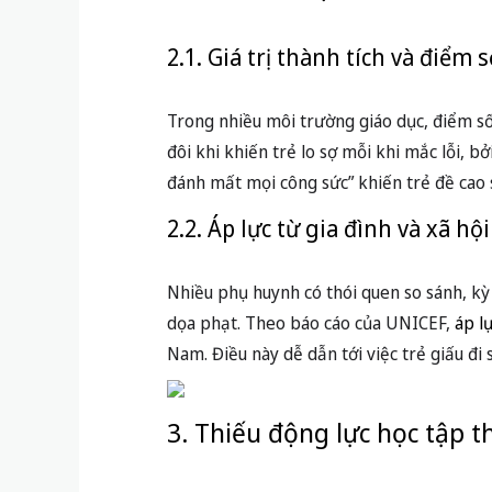
Nhiều phụ huynh có thói quen so sánh, k
dọa phạt. Theo báo cáo của UNICEF,
áp l
Nam. Điều này dễ dẫn tới việc trẻ giấu đi 
3. Thiếu động lực học tập t
3.1. Học vì thành tích, không ph
Một số học sinh tập trung vào việc ghi nh
không phải là kiến thức mà là điểm số, trẻ
tích.
3.2. Tác động tới tư duy tiếp n
Việc chỉ tập trung để không mắc lỗi khiến