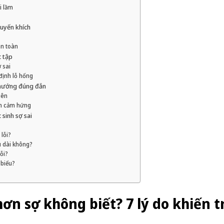
i lầm
huyến khích
an toàn
c tập
 sai
 định lỗ hổng
 hướng đúng đắn
iên
ền cảm hứng
 sinh sợ sai
lỗi?
u dài không?
ỗi?
 biểu?
 hơn sợ không biết? 7 lý do khiến t