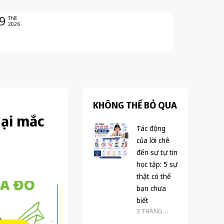
9
Th8
2026
KHÔNG THỂ BỎ QUA
gại mắc
Tác động
của lời chê
đến sự tự tin
học tập: 5 sự
thật có thể
bạn chưa
biết
3 THÁNG
TRƯỚC