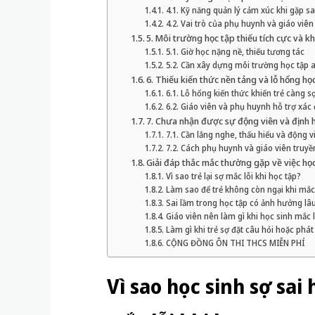
4.1. Kỹ năng quản lý cảm xúc khi gặp sa
4.2. Vai trò của phụ huynh và giáo viên
5. Môi trường học tập thiếu tích cực và k
5.1. Giờ học nặng nề, thiếu tương tác
5.2. Cần xây dựng môi trường học tập 
6. Thiếu kiến thức nền tảng và lỗ hổng họ
6.1. Lỗ hổng kiến thức khiến trẻ càng sợ
6.2. Giáo viên và phụ huynh hỗ trợ xác
7. Chưa nhận được sự động viên và định
7.1. Cần lắng nghe, thấu hiểu và động v
7.2. Cách phụ huynh và giáo viên truy
Giải đáp thắc mắc thường gặp về việc học
Vì sao trẻ lại sợ mắc lỗi khi học tập?
Làm sao để trẻ không còn ngại khi mắc 
Sai lầm trong học tập có ảnh hưởng lâ
Giáo viên nên làm gì khi học sinh mắc l
Làm gì khi trẻ sợ đặt câu hỏi hoặc phát
CỘNG ĐỒNG ÔN THI THCS MIỄN PHÍ
Vì sao học sinh sợ sai