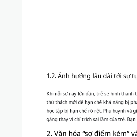
1.2. Ảnh hưởng lâu dài tới sự tự
Khi nỗi sợ này lớn dần, trẻ sẽ hình thành
thử thách mới để hạn chế khả năng bị phán
học tập bị hạn chế rõ rệt. Phụ huynh và g
gắng thay vì chỉ trích sai lầm của trẻ. Bạ
2. Văn hóa “sợ điểm kém” và
2.1. Giá trị thành tích và điểm 
Trong nhiều môi trường giáo dục, điểm số 
đôi khi khiến trẻ lo sợ mỗi khi mắc lỗi, bở
đánh mất mọi công sức” khiến trẻ đề cao s
2.2. Áp lực từ gia đình và xã hội