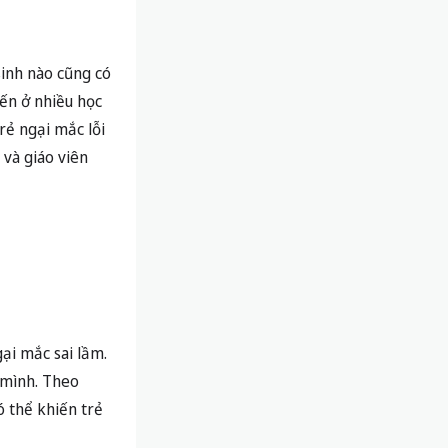
sinh nào cũng có
iến ở nhiều học
trẻ ngại mắc lỗi
 và giáo viên
gại mắc sai lầm.
g mình. Theo
ó thể khiến trẻ