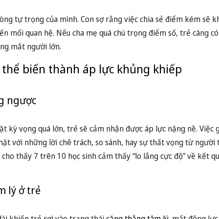
òng tự trọng của mình. Con sợ rằng việc chia sẻ điểm kém sẽ k
đến mối quan hệ. Nếu cha mẹ quá chú trọng điểm số, trẻ càng c
ong mắt người lớn.
ó thể biến thành áp lực khủng khiếp
ng ngược
đặt kỳ vọng quá lớn, trẻ sẽ cảm nhận được áp lực nặng nề. Việc 
mặt với những lời chê trách, so sánh, hay sự thất vọng từ người
cho thấy 7 trên 10 học sinh cảm thấy “lo lắng cực độ” về kết qu
m lý ở trẻ
ài khiến trẻ rơi vào trạng thái
căng thẳng tâm lý
, mất động lực