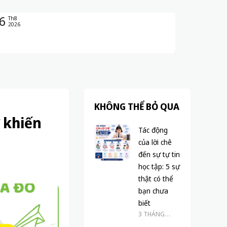
6
Th8
2026
KHÔNG THỂ BỎ QUA
ờ khiến
Tác động
của lời chê
đến sự tự tin
học tập: 5 sự
thật có thể
bạn chưa
biết
3 THÁNG
TRƯỚC