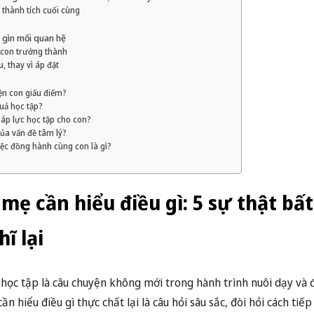
 thành tích cuối cùng
 gìn mối quan hệ
ể con trưởng thành
, thay vì áp đặt
ện con giấu điểm?
uả học tập?
áp lực học tập cho con?
của vấn đề tâm lý?
iệc đồng hành cùng con là gì?
mẹ cần hiểu điều gì: 5 sự thật bấ
ĩ lại
ả học tập là câu chuyện không mới trong hành trình nuôi dạy và
 hiểu điều gì thực chất lại là câu hỏi sâu sắc, đòi hỏi cách tiếp