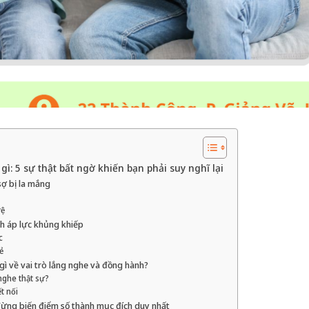
ì: 5 sự thật bất ngờ khiến bạn phải suy nghĩ lại
sợ bị la mắng
vệ
nh áp lực khủng khiếp
c
ẻ
 gì về vai trò lắng nghe và đồng hành?
nghe thật sự?
t nối
– đừng biến điểm số thành mục đích duy nhất