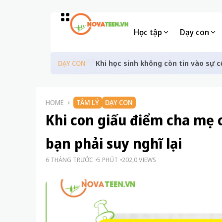
Học tập
Dạy con
Khi học sinh không còn tin vào sự c
DẠY CON
HOME
TÂM LÝ
DẠY CON
Khi con giấu điểm cha mẹ c
bạn phải suy nghĩ lại
6 THÁNG TRƯỚC
5 PHÚT
202,0 VIEWS