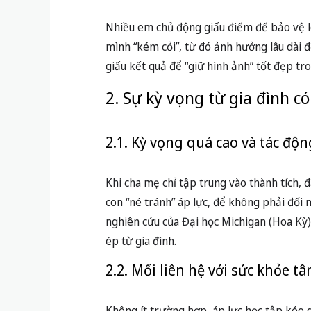
Nhiều em chủ động giấu điểm để bảo vệ l
mình “kém cỏi”, từ đó ảnh hưởng lâu dài 
giấu kết quả để “giữ hình ảnh” tốt đẹp tr
2. Sự kỳ vọng từ gia đình c
2.1. Kỳ vọng quá cao và tác độ
Khi cha mẹ chỉ tập trung vào thành tích, 
con “né tránh” áp lực, để không phải đối 
nghiên cứu của Đại học Michigan (Hoa Kỳ) 
ép từ gia đình.
2.2. Mối liên hệ với sức khỏe tâ
Không ít trường hợp, áp lực học tập kéo d