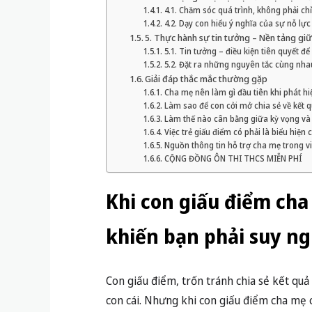
4.1. Chăm sóc quá trình, không phải chỉ
4.2. Dạy con hiểu ý nghĩa của sự nỗ lực
5. Thực hành sự tin tưởng – Nền tảng giữ
5.1. Tin tưởng – điều kiện tiên quyết đ
5.2. Đặt ra những nguyên tắc cùng nhau
Giải đáp thắc mắc thường gặp
Cha mẹ nên làm gì đầu tiên khi phát hi
Làm sao để con cởi mở chia sẻ về kết q
Làm thế nào cân bằng giữa kỳ vọng và 
Việc trẻ giấu điểm có phải là biểu hiện 
Nguồn thông tin hỗ trợ cha mẹ trong v
CỘNG ĐỒNG ÔN THI THCS MIỄN PHÍ
Khi con giấu điểm cha 
khiến bạn phải suy ngh
Con giấu điểm, trốn tránh chia sẻ kết qu
con cái. Nhưng khi con giấu điểm cha mẹ cần