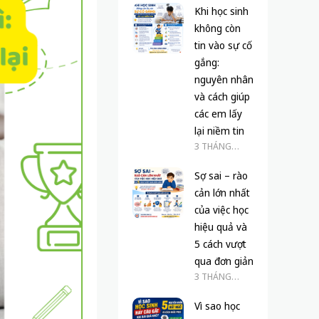
Khi học sinh
không còn
tin vào sự cố
gắng:
nguyên nhân
và cách giúp
các em lấy
lại niềm tin
3 THÁNG
TRƯỚC
Sợ sai – rào
cản lớn nhất
của việc học
hiệu quả và
5 cách vượt
qua đơn giản
3 THÁNG
TRƯỚC
Vì sao học