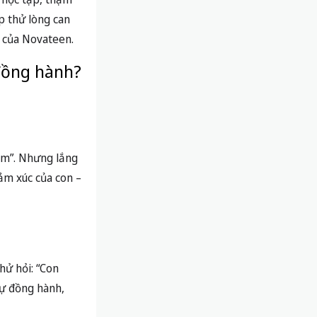
p thử lòng can
của Novateen.
 đồng hành?
ạm”. Nhưng lắng
cảm xúc của con –
hử hỏi: “Con
sự đồng hành,