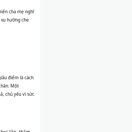
hiến cha mẹ nghĩ
ó xu hướng che
giấu điểm là cách
 thân. Một
ả, chủ yếu vì sức
 học tập, thậm