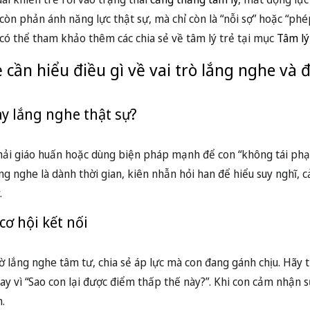
òn phản ánh năng lực thật sự, mà chỉ còn là “nỗi sợ” hoặc “phé
 có thể tham khảo thêm các chia sẻ về tâm lý trẻ tại mục
Tâm lý
 cần hiểu điều gì về vai trò lắng nghe và
ay lắng nghe thật sự?
phải giáo huấn hoặc dùng biện pháp mạnh để con “không tái ph
ng nghe là dành thời gian, kiên nhẫn hỏi han để hiểu suy nghĩ, 
.
cơ hội kết nối
hờ lắng nghe tâm tư, chia sẻ áp lực mà con đang gánh chịu. Hãy t
ay vì “Sao con lại được điểm thấp thế này?”. Khi con cảm nhận 
h.