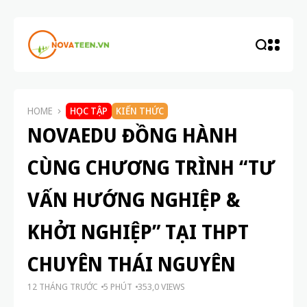
HOME
HỌC TẬP
KIẾN THỨC
NOVAEDU ĐỒNG HÀNH
CÙNG CHƯƠNG TRÌNH “TƯ
VẤN HƯỚNG NGHIỆP &
KHỞI NGHIỆP” TẠI THPT
CHUYÊN THÁI NGUYÊN
12 THÁNG TRƯỚC
5 PHÚT
353,0 VIEWS