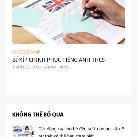
PHƯƠNG PHÁP
HỌ
BÍ KÍP CHINH PHỤC TIẾNG ANH THCS
Là
TRẦN ĐỨC HOAN
2 NĂM TRƯỚC
ch
hi
BL
KHÔNG THỂ BỎ QUA
Tác động của lời chê đến sự tự tin học tập: 5
sự thật có thể bạn chưa biết