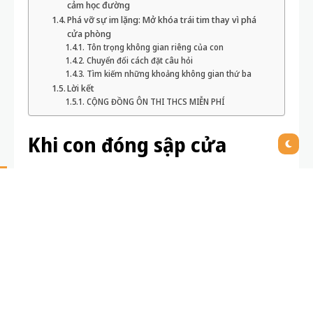
cảm học đường
Phá vỡ sự im lặng: Mở khóa trái tim thay vì phá
cửa phòng
Tôn trọng không gian riêng của con
Chuyển đổi cách đặt câu hỏi
Tìm kiếm những khoảng không gian thứ ba
Lời kết
CỘNG ĐỒNG ÔN THI THCS MIỄN PHÍ
Khi con đóng sập cửa
phòng: Sự khép kín tuổi
dậy thì và cái bẫy “Tự kỷ”
khiến cha mẹ hoang mang
Gần đây, trong những hội nhóm phụ huynh có con