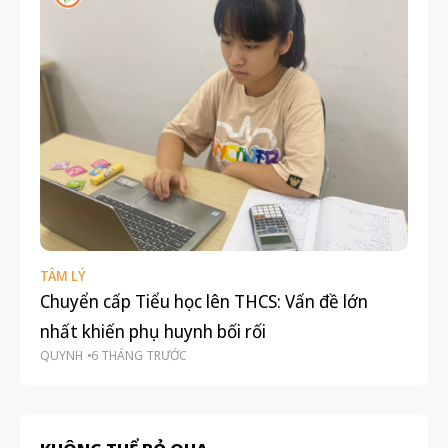
Họ
th
qu
BL
TÂM LÝ
Chuyển cấp Tiểu học lên THCS: Vấn đề lớn
nhất khiến phụ huynh bối rối
QUYNH
6 THÁNG TRƯỚC