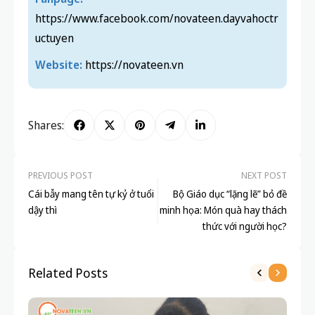
https://www.facebook.com/novateen.dayvahoctr
uctuyen
Website:
https://novateen.vn
Shares:
PREVIOUS POST
NEXT POST
Cái bẫy mang tên tự kỷ ở tuổi
Bộ Giáo dục “lặng lẽ” bỏ đề
dậy thì
minh họa: Món quà hay thách
thức với người học?
Related Posts
DẠ