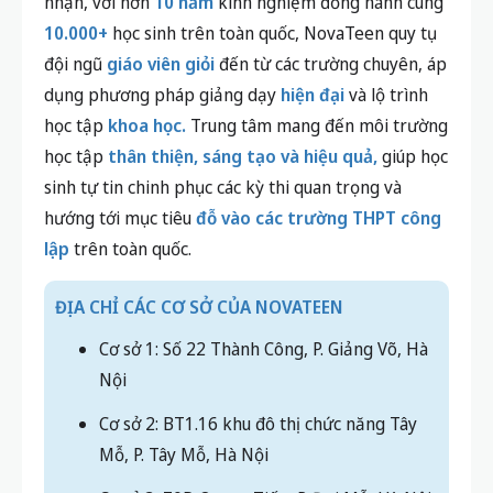
nhận, với hơn
10 năm
kinh nghiệm đồng hành cùng
10.000+
học sinh trên toàn quốc, NovaTeen quy tụ
đội ngũ
giáo viên giỏi
đến từ các trường chuyên, áp
dụng phương pháp giảng dạy
hiện đại
và lộ trình
học tập
khoa học.
Trung tâm mang đến môi trường
học tập
thân thiện, sáng tạo và hiệu quả,
giúp học
sinh tự tin chinh phục các kỳ thi quan trọng và
hướng tới mục tiêu
đỗ vào các trường THPT công
lập
trên toàn quốc.
ĐỊA CHỈ CÁC CƠ SỞ CỦA NOVATEEN
Cơ sở 1: Số 22 Thành Công, P. Giảng Võ, Hà
Nội
Cơ sở 2: BT1.16 khu đô thị chức năng Tây
Mỗ, P. Tây Mỗ, Hà Nội