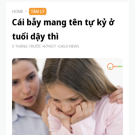
HOME
TÂM LÝ
Cái bẫy mang tên tự kỷ ở
tuổi dậy thì
5 THÁNG TRƯỚC
6 PHÚT
240,0 VIEWS