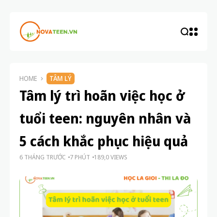
HOME
TÂM LÝ
Tâm lý trì hoãn việc học ở
tuổi teen: nguyên nhân và
5 cách khắc phục hiệu quả
6 THÁNG TRƯỚC
7 PHÚT
189,0 VIEWS