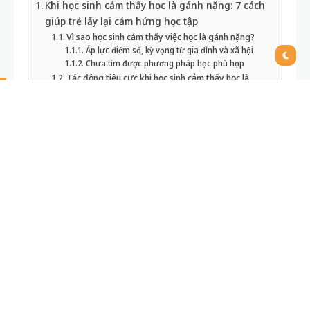
Khi học sinh cảm thấy học là gánh nặng: 7 cách
giúp trẻ lấy lại cảm hứng học tập
Vì sao học sinh cảm thấy việc học là gánh nặng?
Áp lực điểm số, kỳ vọng từ gia đình và xã hội
Chưa tìm được phương pháp học phù hợp
Tác động tiêu cực khi học sinh cảm thấy học là
gánh nặng
Ảnh hưởng tâm lý lâu dài
Suy giảm thành tích học tập và kỹ năng xã hội
7 cách giúp trẻ lấy lại cảm hứng học tập
1. Thấu hiểu và đồng hành cùng con
2. Đặt mục tiêu nhỏ, phù hợp với năng lực
3. Sắp xếp thời gian học tập linh hoạt
4. Đổi mới phương pháp học tập
5. Đưa học vào cuộc sống thực tiễn
6. Động viên, tạo động lực tích cực
7. Hỗ trợ tâm lý và kỹ năng thích nghi
Dấu hiệu nhận biết khi học sinh cảm thấy học là
gánh nặng
Những biểu hiện về mặt tâm lý và cảm xúc
Biểu hiện qua hành vi, thói quen hằng ngày
Thông điệp dành cho cha mẹ và giáo viên
Luôn đồng hành, kiên nhẫn cùng con