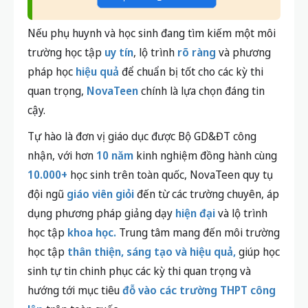
Nếu phụ huynh và học sinh đang tìm kiếm một môi
trường học tập
uy tín
, lộ trình
rõ ràng
và phương
pháp học
hiệu quả
để chuẩn bị tốt cho các kỳ thi
quan trọng,
NovaTeen
chính là lựa chọn đáng tin
cậy.
Tự hào là đơn vị giáo dục được Bộ GD&ĐT công
nhận, với hơn
10 năm
kinh nghiệm đồng hành cùng
10.000+
học sinh trên toàn quốc, NovaTeen quy tụ
đội ngũ
giáo viên giỏi
đến từ các trường chuyên, áp
dụng phương pháp giảng dạy
hiện đại
và lộ trình
học tập
khoa học.
Trung tâm mang đến môi trường
học tập
thân thiện, sáng tạo và hiệu quả,
giúp học
sinh tự tin chinh phục các kỳ thi quan trọng và
hướng tới mục tiêu
đỗ vào các trường THPT công