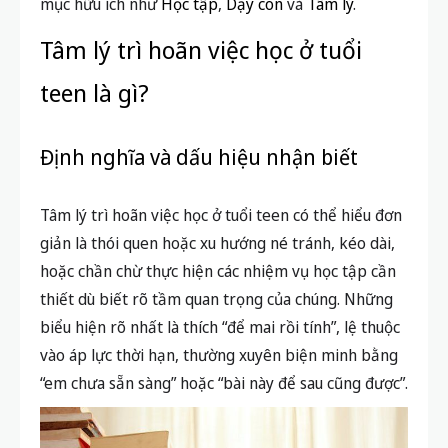
mục hữu ích như
Học tập
,
Dạy con
và
Tâm lý
.
Tâm lý trì hoãn việc học ở tuổi
teen là gì?
Định nghĩa và dấu hiệu nhận biết
Tâm lý trì hoãn việc học ở tuổi teen có thể hiểu đơn
giản là thói quen hoặc xu hướng né tránh, kéo dài,
hoặc chần chừ thực hiện các nhiệm vụ học tập cần
thiết dù biết rõ tầm quan trọng của chúng. Những
biểu hiện rõ nhất là thích “để mai rồi tính”, lệ thuộc
vào áp lực thời hạn, thường xuyên biện minh bằng
“em chưa sẵn sàng” hoặc “bài này để sau cũng được”.