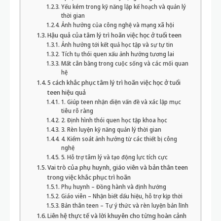
Yếu kém trong kỹ năng lập kế hoạch và quản lý
thời gian
Ảnh hưởng của công nghệ và mạng xã hội
Hậu quả của tâm lý trì hoãn việc học ở tuổi teen
Ảnh hưởng tới kết quả học tập và sự tự tin
Tích tụ thói quen xấu ảnh hưởng tương lai
Mất cân bằng trong cuộc sống và các mối quan
hệ
5 cách khắc phục tâm lý trì hoãn việc học ở tuổi
teen hiệu quả
1. Giúp teen nhận diện vấn đề và xác lập mục
tiêu rõ ràng
2. Định hình thói quen học tập khoa học
3. Rèn luyện kỹ năng quản lý thời gian
4. Kiểm soát ảnh hưởng từ các thiết bị công
nghệ
5. Hỗ trợ tâm lý và tạo động lực tích cực
Vai trò của phụ huynh, giáo viên và bản thân teen
trong việc khắc phục trì hoãn
Phụ huynh – Đồng hành và định hướng
Giáo viên – Nhận biết dấu hiệu, hỗ trợ kịp thời
Bản thân teen – Tự ý thức và rèn luyện bản lĩnh
Liên hệ thực tế và lời khuyên cho từng hoàn cảnh