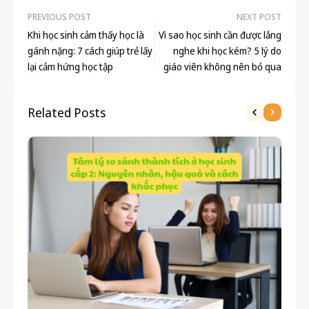
PREVIOUS POST
NEXT POST
Khi học sinh cảm thấy học là
Vì sao học sinh cần được lắng
gánh nặng: 7 cách giúp trẻ lấy
nghe khi học kém? 5 lý do
lại cảm hứng học tập
giáo viên không nên bỏ qua
Related Posts
DẠ
SẮ
BẠ
TR