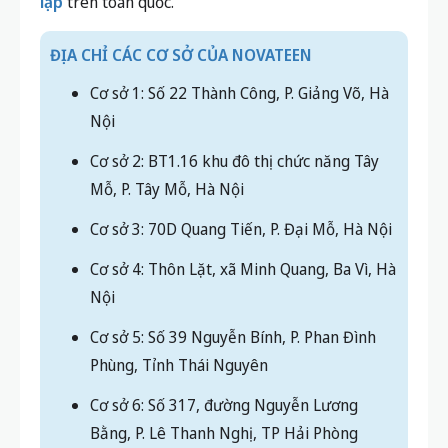
lập
trên toàn quốc.
ĐỊA CHỈ CÁC CƠ SỞ CỦA NOVATEEN
Cơ sở 1: Số 22 Thành Công, P. Giảng Võ, Hà
Nội
Cơ sở 2: BT1.16 khu đô thị chức năng Tây
Mỗ, P. Tây Mỗ, Hà Nội
Cơ sở 3: 70D Quang Tiến, P. Đại Mỗ, Hà Nội
Cơ sở 4: Thôn Lặt, xã Minh Quang, Ba Vì, Hà
Nội
Cơ sở 5: Số 39 Nguyễn Bính, P. Phan Đình
Phùng, Tỉnh Thái Nguyên
Cơ sở 6: Số 317, đường Nguyễn Lương
Bằng, P. Lê Thanh Nghị, TP Hải Phòng