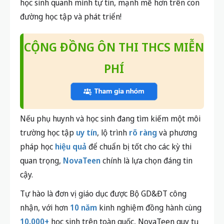
học sinh quanh mình tự tin, mạnh mẽ hơn trên con
đường học tập và phát triển!
CỘNG ĐỒNG ÔN THI THCS MIỄN
PHÍ
Nếu phụ huynh và học sinh đang tìm kiếm một môi
trường học tập
uy tín
, lộ trình
rõ ràng
và phương
pháp học
hiệu quả
để chuẩn bị tốt cho các kỳ thi
quan trọng,
NovaTeen
chính là lựa chọn đáng tin
cậy.
Tự hào là đơn vị giáo dục được Bộ GD&ĐT công
nhận, với hơn
10 năm
kinh nghiệm đồng hành cùng
10.000+
học sinh trên toàn quốc, NovaTeen quy tụ