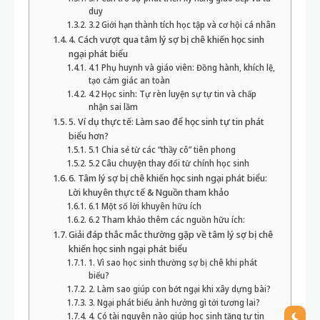
duy
3.2 Giới hạn thành tích học tập và cơ hội cá nhân
4. Cách vượt qua tâm lý sợ bị chê khiến học sinh
ngại phát biểu
4.1 Phụ huynh và giáo viên: Đồng hành, khích lệ,
tạo cảm giác an toàn
4.2 Học sinh: Tự rèn luyện sự tự tin và chấp
nhận sai lầm
5. Ví dụ thực tế: Làm sao để học sinh tự tin phát
biểu hơn?
5.1 Chia sẻ từ các “thầy cô” tiên phong
5.2 Câu chuyện thay đổi từ chính học sinh
6. Tâm lý sợ bị chê khiến học sinh ngại phát biểu:
Lời khuyên thực tế & Nguồn tham khảo
6.1 Một số lời khuyên hữu ích
6.2 Tham khảo thêm các nguồn hữu ích:
Giải đáp thắc mắc thường gặp về tâm lý sợ bị chê
khiến học sinh ngại phát biểu
1. Vì sao học sinh thường sợ bị chê khi phát
biểu?
2. Làm sao giúp con bớt ngại khi xây dựng bài?
3. Ngại phát biểu ảnh hưởng gì tới tương lai?
4. Có tài nguyên nào giúp học sinh tăng tự tin