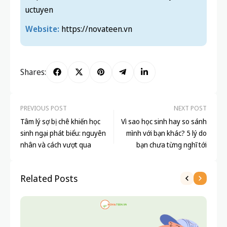
uctuyen
Website:
https://novateen.vn
Shares:
PREVIOUS POST
NEXT POST
Tâm lý sợ bị chê khiến học
Vì sao học sinh hay so sánh
sinh ngại phát biểu: nguyên
mình với bạn khác? 5 lý do
nhân và cách vượt qua
bạn chưa từng nghĩ tới
Related Posts
DẠ
NG
TR