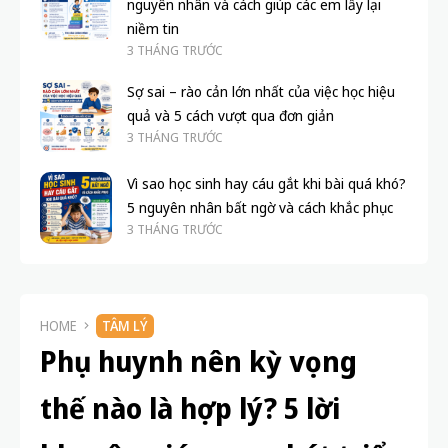
nguyên nhân và cách giúp các em lấy lại
niềm tin
3 THÁNG TRƯỚC
Sợ sai – rào cản lớn nhất của việc học hiệu
quả và 5 cách vượt qua đơn giản
3 THÁNG TRƯỚC
Vì sao học sinh hay cáu gắt khi bài quá khó?
5 nguyên nhân bất ngờ và cách khắc phục
3 THÁNG TRƯỚC
HOME
TÂM LÝ
Phụ huynh nên kỳ vọng
thế nào là hợp lý? 5 lời