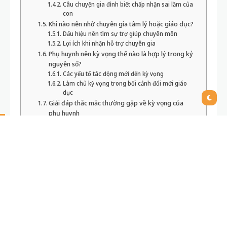
Câu chuyện gia đình biết chấp nhận sai lầm của
con
Khi nào nên nhờ chuyên gia tâm lý hoặc giáo dục?
Dấu hiệu nên tìm sự trợ giúp chuyên môn
Lợi ích khi nhận hỗ trợ chuyên gia
Phụ huynh nên kỳ vọng thế nào là hợp lý trong kỷ
nguyên số?
Các yếu tố tác động mới đến kỳ vọng
Làm chủ kỳ vọng trong bối cảnh đổi mới giáo
dục
Giải đáp thắc mắc thường gặp về kỳ vọng của
phụ huynh
1. Kỳ vọng như thế nào là hợp lý nhất?
2. Phụ huynh nên làm gì khi con không đạt kết
quả như mong muốn?
3. Làm sao phân biệt giữa động viên và áp đặt
kỳ vọng?
4. Khi nào nên tìm tư vấn tâm lý cho con?
5. Làm cách nào để cả gia đình cùng điều chỉnh
kỳ vọng cho phù hợp?
CỘNG ĐỒNG ÔN THI THCS MIỄN PHÍ