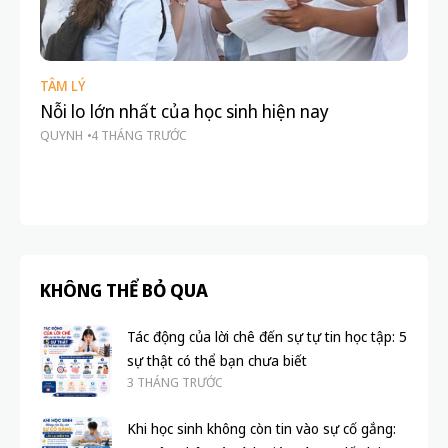
TÂM LÝ
TÂ
Nỗi lo lớn nhất của học sinh hiện nay
Ch
QUYNH
4 THÁNG TRƯỚC
ứn
BL
KHÔNG THỂ BỎ QUA
Tác động của lời chê đến sự tự tin học tập: 5
sự thật có thể bạn chưa biết
3 THÁNG TRƯỚC
Khi học sinh không còn tin vào sự cố gắng: