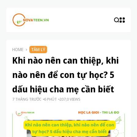
HOME
TÂM LÝ
Khi nào nên can thiệp, khi
nào nên để con tự học? 5
dấu hiệu cha mẹ cần biết
7 THÁNG TRƯỚC
6 PHÚT
207,0 VIEWS