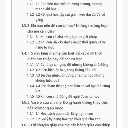
2.1 Con liên tục mất phương hướng, hoang
mang khi học
2.2 Kết quả học tập sụt giảm kéo dài dù đã cố
gắng
3. Khi nào nên để con tự học? Những trường hợp
cha mẹ cần lưu ý
3.1 Khi con có khả năng tự tìm giải pháp
3.2 Khi con đã xây dựng được thói quen và kỹ
năng tự học
4. 5 dấu hiệu cha mẹ cần biết để xác định thời
điểm can thiệp hay để con tự học
4.1 Con hay xin giúp đỡ nhưng không chủ động
4.2 Biểu hiện áp lực, căng thẳng kéo dài
4.3 Đã thử nhiều phương pháp tự học nhưng
không hiệu quả
4.4 Trẻ chậm tiến bộ hơn hẳn so với bạn bè cùng
lứa
4.5 Khi con chủ động đề nghị được tự học
5. Vai trò của cha mẹ: Đồng hành không thay thế,
hỗ trợ không ép buộc
5.1 Học cách quan sát, lắng nghe con
5.2 Gợi ý kỹ năng học tập hiệu quả cho con
6. Lời khuyên giúp cha mẹ cân bằng giữa can thiệp