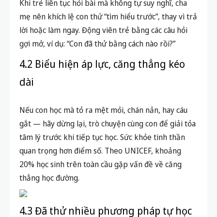
Khi trẻ liên tục hỏi bài mà không tự suy nghĩ, cha
mẹ nên khích lệ con thử “tìm hiểu trước”, thay vì trả
lời hoặc làm ngay. Động viên trẻ bằng các câu hỏi
gợi mở, ví dụ: “Con đã thử bằng cách nào rồi?”
4.2 Biểu hiện áp lực, căng thẳng kéo
dài
Nếu con học mà tỏ ra mệt mỏi, chán nản, hay cáu
gắt — hãy dừng lại, trò chuyện cùng con để giải tỏa
tâm lý trước khi tiếp tục học. Sức khỏe tinh thần
quan trọng hơn điểm số. Theo UNICEF, khoảng
20% học sinh trên toàn cầu gặp vấn đề về căng
thẳng học đường.
4.3 Đã thử nhiều phương pháp tự học