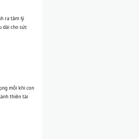
nh ra tâm lý
u dài cho sức
vọng mỗi khi con
ành thiên tài