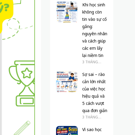
Khi học sinh
không còn
tin vào sự cố
gắng:
nguyên nhân
và cách giúp
các em lấy
lại niềm tin
3 THÁNG
TRƯỚC
Sợ sai – rào
cản lớn nhất
của việc học
hiệu quả và
5 cách vượt
qua đơn giản
3 THÁNG
TRƯỚC
Vì sao học