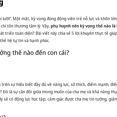
g
i lưỡi”. Một mặt, kỳ vọng đúng động viên trẻ nỗ lực và khôn lớn
chí tổn thương tâm lý. Vậy,
phụ huynh nên kỳ vọng thế nào là 
t triển toàn diện? Bài viết này chia sẻ 5 lời khuyên thực tế giú
hế hệ tự tin và hạnh phúc.
ởng thế nào đến con cái?
 trên sự hiểu biết đầy đủ về năng lực, sở thích, điểm mạnh, điể
? Đó là sự cân đối giữa mong muốn của cha mẹ và khả năng thực
lý sẽ có động lực học tập, cảm giác được cha mẹ tin tưởng, giảm