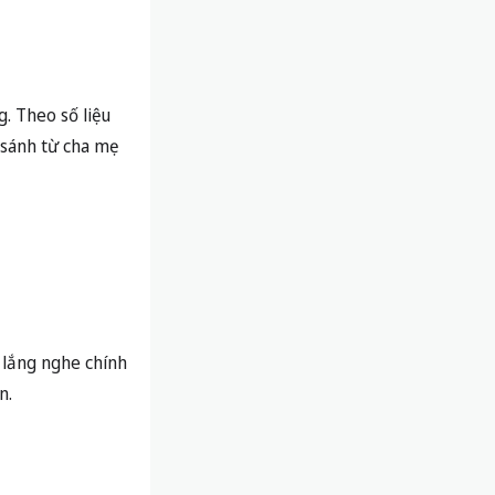
 lắng nghe chính
n.
cứu từ ĐH
oay xở tốt hơn
 thấy được tôn