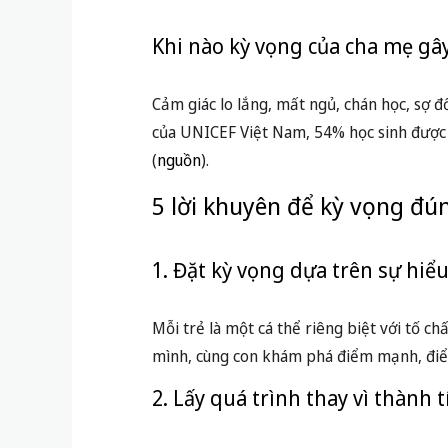
1. Đặt kỳ vọng dựa trên sự hiểu
Mỗi trẻ là một cá thể riêng biệt với tố c
mình, cùng con khám phá điểm mạnh, điể
2. Lấy quá trình thay vì thành 
Đừng chỉ chăm chăm vào điểm số hay giải
Stanford cho thấy, trẻ em được gia đình 
trong mọi thử thách cuộc sống. Xem thê
3. Khích lệ vừa đủ, đồng thời b
Khuyến khích con chứ không áp đặt, đồng 
trọng và phát triển tư duy độc lập.
4. Dành thời gian đồng hành c