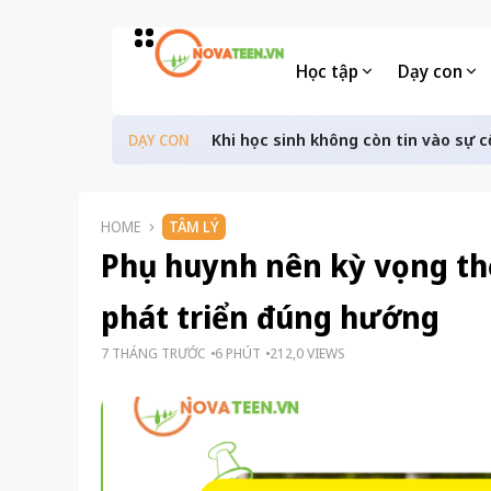
Học tập
Dạy con
Khi học sinh không còn tin vào sự c
DẠY CON
HOME
TÂM LÝ
Phụ huynh nên kỳ vọng thế
phát triển đúng hướng
7 THÁNG TRƯỚC
6 PHÚT
212,0 VIEWS