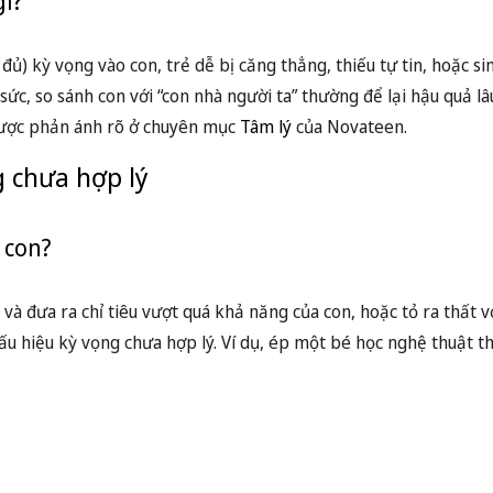
gì?
ủ) kỳ vọng vào con, trẻ dễ bị căng thẳng, thiếu tự tin, hoặc si
c, so sánh con với “con nhà người ta” thường để lại hậu quả lâ
 được phản ánh rõ ở chuyên mục
Tâm lý
của Novateen.
 chưa hợp lý
 con?
 và đưa ra chỉ tiêu vượt quá khả năng của con, hoặc tỏ ra thất 
ấu hiệu kỳ vọng chưa hợp lý. Ví dụ, ép một bé học nghệ thuật th