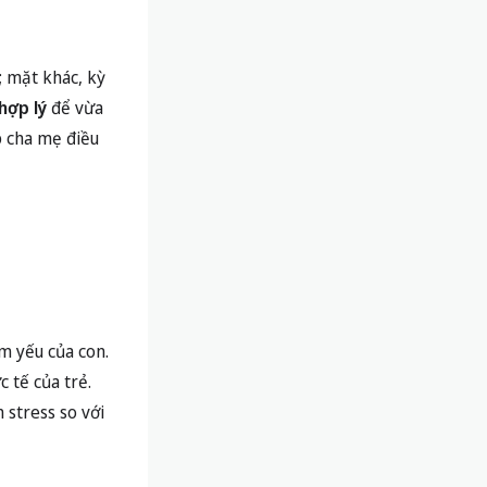
; mặt khác, kỳ
hợp lý
để vừa
p cha mẹ điều
m yếu của con.
 tế của trẻ.
 stress so với