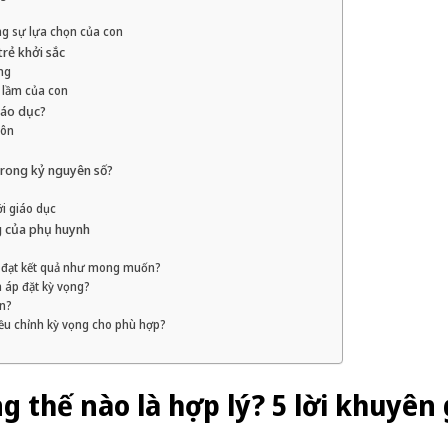
ng sự lựa chọn của con
trẻ khởi sắc
ng
i lầm của con
iáo dục?
môn
trong kỷ nguyên số?
i giáo dục
g của phụ huynh
g đạt kết quả như mong muốn?
à áp đặt kỳ vọng?
on?
iều chỉnh kỳ vọng cho phù hợp?
 thế nào là hợp lý? 5 lời khuyên 