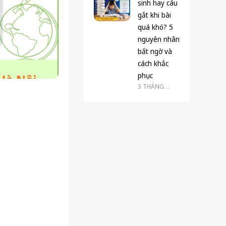
sinh hay cáu
gắt khi bài
quá khó? 5
nguyên nhân
bất ngờ và
cách khắc
phục
3 THÁNG
TRƯỚC