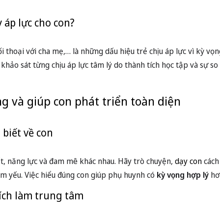
 biết về con
hất, năng lực và đam mê khác nhau. Hãy trò chuyện,
dạy con
cách
m yếu. Việc hiểu đúng con giúp phụ huynh có
kỳ vọng hợp lý
hơ
tích làm trung tâm
 thưởng; hãy ghi nhận mọi cố gắng và tiến bộ của con. Nghiên 
ghi nhận quá trình học tập có động lực khám phá và khả năng x
m những kinh nghiệm thực tế tại chuyên mục
Học tập
.
iết lắng nghe
thời lắng nghe suy nghĩ, cảm xúc thực của trẻ sẽ giúp con cảm
ùng con