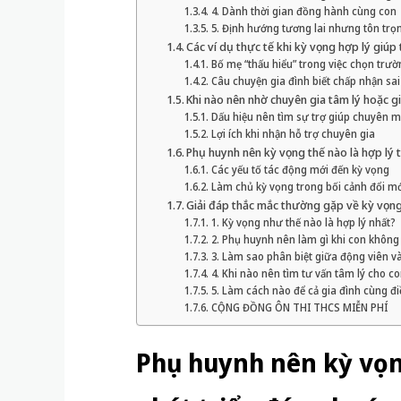
4. Dành thời gian đồng hành cùng con
5. Định hướng tương lai nhưng tôn trọ
Các ví dụ thực tế khi kỳ vọng hợp lý giúp 
Bố mẹ “thấu hiểu” trong việc chọn trườ
Câu chuyện gia đình biết chấp nhận sa
Khi nào nên nhờ chuyên gia tâm lý hoặc g
Dấu hiệu nên tìm sự trợ giúp chuyên 
Lợi ích khi nhận hỗ trợ chuyên gia
Phụ huynh nên kỳ vọng thế nào là hợp lý 
Các yếu tố tác động mới đến kỳ vọng
Làm chủ kỳ vọng trong bối cảnh đổi mớ
Giải đáp thắc mắc thường gặp về kỳ vọn
1. Kỳ vọng như thế nào là hợp lý nhất?
2. Phụ huynh nên làm gì khi con khôn
3. Làm sao phân biệt giữa động viên v
4. Khi nào nên tìm tư vấn tâm lý cho c
5. Làm cách nào để cả gia đình cùng đ
CỘNG ĐỒNG ÔN THI THCS MIỄN PHÍ
Phụ huynh nên kỳ vọng