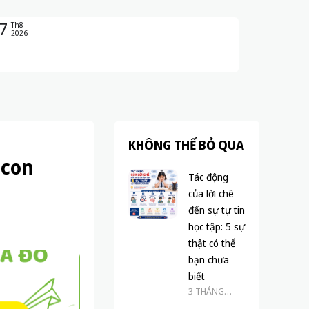
7
Th8
2026
KHÔNG THỂ BỎ QUA
 con
Tác động
của lời chê
đến sự tự tin
học tập: 5 sự
thật có thể
bạn chưa
biết
3 THÁNG
TRƯỚC